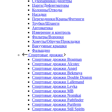
Сухопарники/Диоптры
Царги/Дефлегматоры
Колонны/Отводы
Насадки
Переходники/Краны/Фитинги
Трубки/Шланги
Автоматика
Измерение и контроль
Фильтры/Воронки
Хомуты/Обручи/Прокладки
Вакуумные крышки
Фальшдно
Спиртовые дрожжи
Спиртовые дрожжи Bragman
Спиртовые дрожжи Alcotec
Спиртовые дрожжи Angel
Спиртовые дрожжи Bekmaya
Спиртовые дрожжи Double Dragon
Спиртовые дрожжи Lallemand
Спиртовые дрожжи Leyka
Спиртовые дрожжи MB
Спиртовые дрожжи Nomikai
Спиртовые дрожжи Pathfinder
Спиртовые дрожжи Puriferm
Спиртовые дрожжи Still Spirits