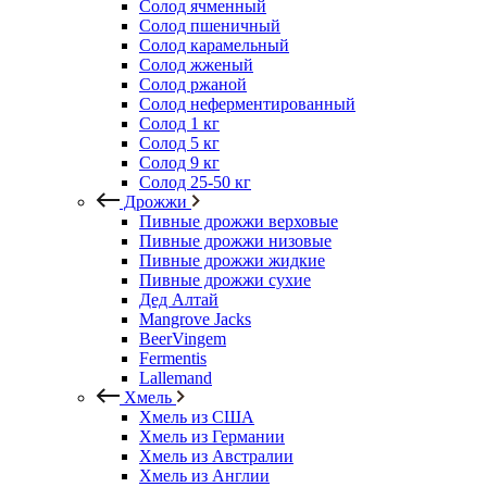
Солод ячменный
Солод пшеничный
Солод карамельный
Солод жженый
Солод ржаной
Солод неферментированный
Солод 1 кг
Солод 5 кг
Солод 9 кг
Солод 25-50 кг
Дрожжи
Пивные дрожжи верховые
Пивные дрожжи низовые
Пивные дрожжи жидкие
Пивные дрожжи сухие
Дед Алтай
Mangrove Jacks
BeerVingem
Fermentis
Lallemand
Хмель
Хмель из США
Хмель из Германии
Хмель из Австралии
Хмель из Англии