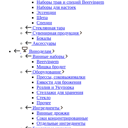
Наборы трав и специй Beervingem
Наборы для настоек
Эссенции
Щепа
Специи
Стеклянная тара
Сувенирная продукция
Бокалы
Аксессуары
Виноделам
Винные наборы
Beervingem
Мишка бродит
Оборудование
Прессы, соковыжималки
Емкости для брожения
Розлив и Укупорка
Стеллажи для хранения
Стекло
Прочее
Ингредиенты
Винные дрожжи
Соки концентрированные
Отдельные ингредиенты