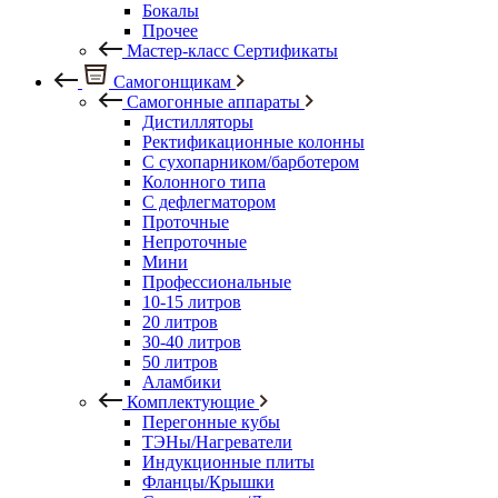
Бокалы
Прочее
Мастер-класс Сертификаты
Самогонщикам
Самогонные аппараты
Дистилляторы
Ректификационные колонны
С сухопарником/барботером
Колонного типа
С дефлегматором
Проточные
Непроточные
Мини
Профессиональные
10-15 литров
20 литров
30-40 литров
50 литров
Аламбики
Комплектующие
Перегонные кубы
ТЭНы/Нагреватели
Индукционные плиты
Фланцы/Крышки