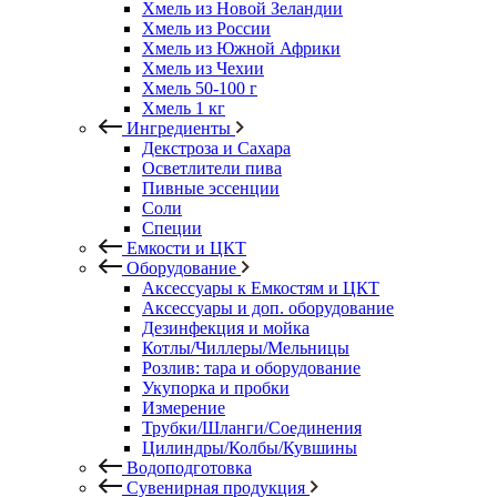
Хмель из Новой Зеландии
Хмель из России
Хмель из Южной Африки
Хмель из Чехии
Хмель 50-100 г
Хмель 1 кг
Ингредиенты
Декстроза и Сахара
Осветлители пива
Пивные эссенции
Соли
Специи
Емкости и ЦКТ
Оборудование
Аксессуары к Емкостям и ЦКТ
Аксессуары и доп. оборудование
Дезинфекция и мойка
Котлы/Чиллеры/Мельницы
Розлив: тара и оборудование
Укупорка и пробки
Измерение
Трубки/Шланги/Соединения
Цилиндры/Колбы/Кувшины
Водоподготовка
Сувенирная продукция