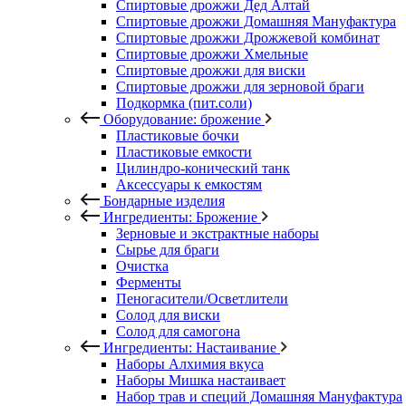
Спиртовые дрожжи Дед Алтай
Спиртовые дрожжи Домашняя Мануфактура
Спиртовые дрожжи Дрожжевой комбинат
Спиртовые дрожжи Хмельные
Спиртовые дрожжи для виски
Спиртовые дрожжи для зерновой браги
Подкормка (пит.соли)
Оборудование: брожение
Пластиковые бочки
Пластиковые емкости
Цилиндро-конический танк
Аксессуары к емкостям
Бондарные изделия
Ингредиенты: Брожение
Зерновые и экстрактные наборы
Сырье для браги
Очистка
Ферменты
Пеногасители/Осветлители
Солод для виски
Солод для самогона
Ингредиенты: Настаивание
Наборы Алхимия вкуса
Наборы Мишка настаивает
Набор трав и специй Домашняя Мануфактура