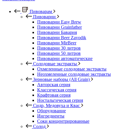
Пивоварам
Пивоварни
Пивоварни Easy Brew
Пивоварни Grainfather
Пивоварни Бавария
Пивоварни Beer Zavodik
Пивоварни MirBeer
Пивоварни 30 литров
Пивоварни 50 литров
Пивоварни автоматические
Солодовые экстракты
Охмеленные солодовые экстракты
Неохмеленные солодовые экстракты
Зерновые наборы (All Grain)
Авторская серия
Классическая серия
Крафтовая серия
Ностальгическая серия
Сидр, Медовуха и Квас
Оборудование
Ингредиенты
Соки концентрированные
Солод