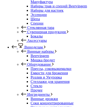
Мануфактура
Наборы трав и специй Beervingem
Наборы для настоек
Эссенции
Щепа
Специи
Стеклянная тара
Сувенирная продукция
Бокалы
Аксессуары
Виноделам
Винные наборы
Beervingem
Мишка бродит
Оборудование
Прессы, соковыжималки
Емкости для брожения
Розлив и Укупорка
Стеллажи для хранения
Стекло
Прочее
Ингредиенты
Винные дрожжи
Соки концентрированные