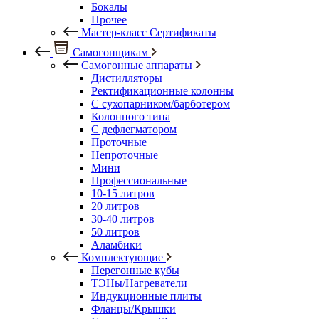
Бокалы
Прочее
Мастер-класс Сертификаты
Самогонщикам
Самогонные аппараты
Дистилляторы
Ректификационные колонны
С сухопарником/барботером
Колонного типа
С дефлегматором
Проточные
Непроточные
Мини
Профессиональные
10-15 литров
20 литров
30-40 литров
50 литров
Аламбики
Комплектующие
Перегонные кубы
ТЭНы/Нагреватели
Индукционные плиты
Фланцы/Крышки