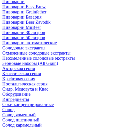
Пивоварни
Пивоварни Easy Brew
Пивоварни Grainfather
Пивоварни Бавария
Пивоварни Beer Zavodik
Пивоварни MirBeer
Пивоварни 30 литров
Пивоварни 50 литров
Пивоварни автоматические
Солодовые экстракты
Охмеленные солодовые экстракты
Неохмеленные солодовые экстракты
Зерновые наборы (All Grain)
Авторская серия
Классическая серия
Крафтовая серия
Ностальгическая серия
Сидр, Медовуха и Квас
Оборудование
Ингредиенты
Соки концентрированные
Солод
Солод ячменный
Солод пшеничный
Солод карамельный