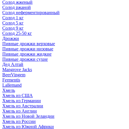
Солод жженый
Солод ржаной
Солод неферментированный
Солод 1 кг
Солод 5 кг
Солод 9 кг
Солод 25-50 кг
Дрожжи
Пивные дрожжи верховые
Пивные дрожжи низовые
Пивные дрожжи жидкие
Пивные дрожжи сухие
Дед Алтай
Mangrove Jacks
BeerVingem
Fermentis
Lallemand
Хмель
Хмель из США
Хмель из Германии
Хмель из Австралии
Хмель из Англии
Хмель из Новой Зеландии
Хмель из России
Хмель из Южной Африки