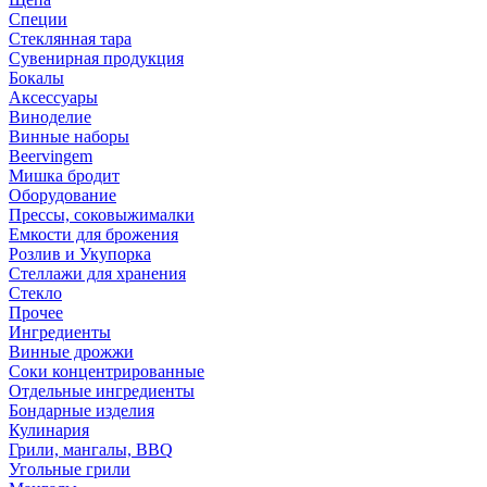
Специи
Стеклянная тара
Сувенирная продукция
Бокалы
Аксессуары
Виноделие
Винные наборы
Beervingem
Мишка бродит
Оборудование
Прессы, соковыжималки
Емкости для брожения
Розлив и Укупорка
Стеллажи для хранения
Стекло
Прочее
Ингредиенты
Винные дрожжи
Соки концентрированные
Отдельные ингредиенты
Бондарные изделия
Кулинария
Грили, мангалы, BBQ
Угольные грили