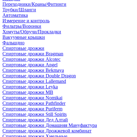
Переходники/Краны/Фитинги
Трубки/Шланги
Автоматика
Измерение и контроль
Фильтры/Воронки
Хомуты/Обручи/Прокладки
Вакуумные крышки
Фальшдно
Спиртовые дрожжи
Спиртовые дрожжи Bragman
Спиртовые дрожжи Alcotec
Спиртовые дрожжи Angel
Спиртовые дрожжи Bekmaya
Спиртовые дрожжи Double Dragon
Спиртовые дрожжи Lallemand
Спиртовые дрожжи Leyka
Спиртовые дрожжи MB
Спиртовые дрожжи Nomikai
Спиртовые дрожжи Pathfinder
Спиртовые дрожжи Puriferm
Спиртовые дрожжи Still Spirits
Спиртовые дрожжи Дед Алтай
Спиртовые дрожжи Домашняя Мануфактура
Спиртовые дрожжи Дрожжевой комбинат
Спиртовые дрожжи Хмельные