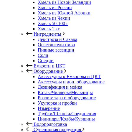
Хмель из Новой Зеландии
Хмель из России
Хмель из Южной Африки
Хмель из Чехии
Хмель 50-100 г
Хмель 1 кг
Ингредиенты
Декстроза и Сахара
Осветлители пива
Пивные эссенции
Соли
Специи
Емкости и ЦКТ
Оборудование
Аксессуары к Емкостям и ЦКТ
Аксессуары и доп. оборудование
Дезинфекция и мойка
Котлы/Чиллеры/Мельницы
Розлив: тара и оборудование
Укупорка и пробки
Измерение
Трубки/Шланги/Соединения
Цилиндры/Колбы/Кувшины
Водоподготовка
Сувенирная продукция