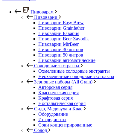
Пивоварам
Пивоварни
Пивоварни Easy Brew
Пивоварни Grainfather
Пивоварни Бавария
Пивоварни Beer Zavodik
Пивоварни MirBeer
Пивоварни 30 литров
Пивоварни 50 литров
Пивоварни автоматические
Солодовые экстракты
Охмеленные солодовые экстракты
Неохмеленные солодовые экстракты
Зерновые наборы (All Grain)
Авторская серия
Классическая серия
Крафтовая серия
Ностальгическая серия
Сидр, Медовуха и Квас
Оборудование
Ингредиенты
Соки концентрированные
Солод