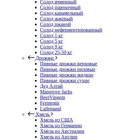
Солод ячменный
Солод пшеничный
Солод карамельный
Солод жженый
Солод ржаной
Солод неферментированный
Солод 1 кг
Солод 5 кг
Солод 9 кг
Солод 25-50 кг
Дрожжи
Пивные дрожжи верховые
Пивные дрожжи низовые
Пивные дрожжи жидкие
Пивные дрожжи сухие
Дед Алтай
Mangrove Jacks
BeerVingem
Fermentis
Lallemand
Хмель
Хмель из США
Хмель из Германии
Хмель из Австралии
Хмель из Англии