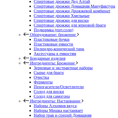
Спиртовые дрожжи Дед Алтай
Спиртовые дрожжи Домашняя Мануфактура
Спиртовые дрожжи Дрожжевой комбинат
Спиртовые дрожжи Хмельные
Спиртовые дрожжи для виски
Спиртовые дрожжи для зерновой браги
Подкормка (пит.соли)
Оборудование: брожение
Пластиковые бочки
Пластиковые емкости
Цилиндро-конический танк
Аксессуары к емкостям
Бондарные изделия
Ингредиенты: Брожение
Зерновые и экстрактные наборы
Сырье для браги
Очистка
Ферменты
Пеногасители/Осветлители
Солод для виски
Солод для самогона
Ингредиенты: Настаивание
Наборы Алхимия вкуса
Наборы Мишка настаивает
Набор трав и специй Домашняя