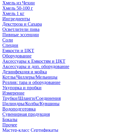
Хмель из Чехии
Хмель 50-100 г
Хмель 1 кг
Ингредиенты
Декстроза и Сахара
Осветлители пива
Пивные эссенции
Соли
Специи
Емкости и ЦКТ
Оборудование
Аксессуары к Емкостям и ЦКТ
Аксессуары и доп. оборудование
Дезинфекция и мойка
Котлы/Чиллеры/Мельницы
Розлив: тара и оборудование
Укупорка и пробки
Измерение
Трубки/Шланги/Соединения
Цилиндры/Колбы/Кувшины
Водоподготовка
Сувенирная продукция
Бокалы
Прочее
Мастер-класс Сертификаты