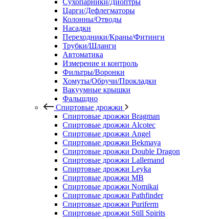
Сухопарники/Диоптры
Царги/Дефлегматоры
Колонны/Отводы
Насадки
Переходники/Краны/Фитинги
Трубки/Шланги
Автоматика
Измерение и контроль
Фильтры/Воронки
Хомуты/Обручи/Прокладки
Вакуумные крышки
Фальшдно
Спиртовые дрожжи
Спиртовые дрожжи Bragman
Спиртовые дрожжи Alcotec
Спиртовые дрожжи Angel
Спиртовые дрожжи Bekmaya
Спиртовые дрожжи Double Dragon
Спиртовые дрожжи Lallemand
Спиртовые дрожжи Leyka
Спиртовые дрожжи MB
Спиртовые дрожжи Nomikai
Спиртовые дрожжи Pathfinder
Спиртовые дрожжи Puriferm
Спиртовые дрожжи Still Spirits