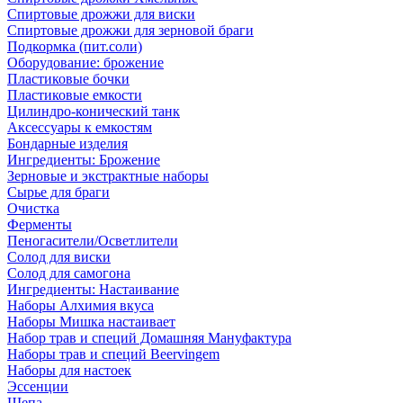
Спиртовые дрожжи для виски
Спиртовые дрожжи для зерновой браги
Подкормка (пит.соли)
Оборудование: брожение
Пластиковые бочки
Пластиковые емкости
Цилиндро-конический танк
Аксессуары к емкостям
Бондарные изделия
Ингредиенты: Брожение
Зерновые и экстрактные наборы
Сырье для браги
Очистка
Ферменты
Пеногасители/Осветлители
Солод для виски
Солод для самогона
Ингредиенты: Настаивание
Наборы Алхимия вкуса
Наборы Мишка настаивает
Набор трав и специй Домашняя Мануфактура
Наборы трав и специй Beervingem
Наборы для настоек
Эссенции
Щепа