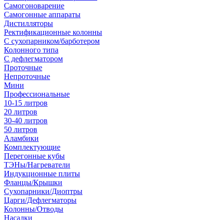
Самогоноварение
Самогонные аппараты
Дистилляторы
Ректификационные колонны
С сухопарником/барботером
Колонного типа
С дефлегматором
Проточные
Непроточные
Мини
Профессиональные
10-15 литров
20 литров
30-40 литров
50 литров
Аламбики
Комплектующие
Перегонные кубы
ТЭНы/Нагреватели
Индукционные плиты
Фланцы/Крышки
Сухопарники/Диоптры
Царги/Дефлегматоры
Колонны/Отводы
Насадки