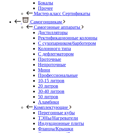
Бокалы
Прочее
Мастер-класс Сертификаты
Самогонщикам
Самогонные аппараты
Дистилляторы
Ректификационные колонны
С сухопарником/барботером
Колонного типа
С дефлегматором
Проточные
Непроточные
Мини
Профессиональные
10-15 литров
20 литров
30-40 литров
50 литров
Аламбики
Комплектующие
Перегонные кубы
ТЭНы/Нагреватели
Индукционные плиты
Фланцы/Крышки