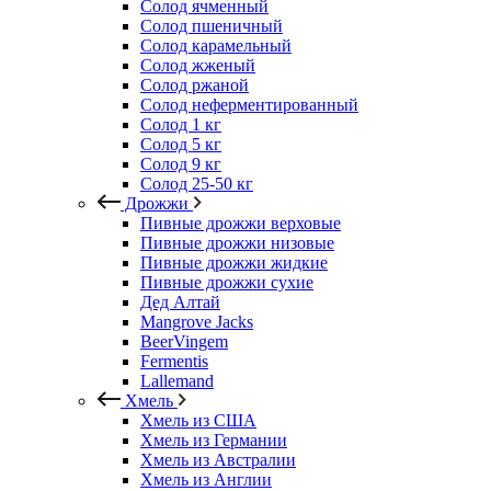
Солод ячменный
Солод пшеничный
Солод карамельный
Солод жженый
Солод ржаной
Солод неферментированный
Солод 1 кг
Солод 5 кг
Солод 9 кг
Солод 25-50 кг
Дрожжи
Пивные дрожжи верховые
Пивные дрожжи низовые
Пивные дрожжи жидкие
Пивные дрожжи сухие
Дед Алтай
Mangrove Jacks
BeerVingem
Fermentis
Lallemand
Хмель
Хмель из США
Хмель из Германии
Хмель из Австралии
Хмель из Англии