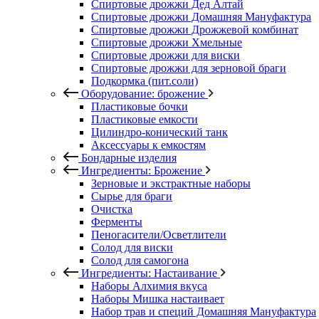
Спиртовые дрожжи Дед Алтай
Спиртовые дрожжи Домашняя Мануфактура
Спиртовые дрожжи Дрожжевой комбинат
Спиртовые дрожжи Хмельные
Спиртовые дрожжи для виски
Спиртовые дрожжи для зерновой браги
Подкормка (пит.соли)
Оборудование: брожение
Пластиковые бочки
Пластиковые емкости
Цилиндро-конический танк
Аксессуары к емкостям
Бондарные изделия
Ингредиенты: Брожение
Зерновые и экстрактные наборы
Сырье для браги
Очистка
Ферменты
Пеногасители/Осветлители
Солод для виски
Солод для самогона
Ингредиенты: Настаивание
Наборы Алхимия вкуса
Наборы Мишка настаивает
Набор трав и специй Домашняя Мануфактура