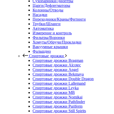
Сухопарники/Диоптры
Царги/Дефлегматоры
Колонны/Отводы
Насадки
Переходники/Краны/Фитинги
Трубки/Шланги
Автоматика
Измерение и контроль
Фильтры/Воронки
Хомуты/Обручи/Прокладки
Вакуумные крышки
Фальшдно
Спиртовые дрожжи
Спиртовые дрожжи Bragman
Спиртовые дрожжи Alcotec
Спиртовые дрожжи Angel
Спиртовые дрожжи Bekmaya
Спиртовые дрожжи Double Dragon
Спиртовые дрожжи Lallemand
Спиртовые дрожжи Leyka
Спиртовые дрожжи MB
Спиртовые дрожжи Nomikai
Спиртовые дрожжи Pathfinder
Спиртовые дрожжи Puriferm
Спиртовые дрожжи Still Spirits