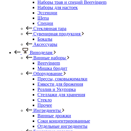
Наборы трав и специй Beervingem
Наборы для настоек
Эссенции
Щепа
Специи
Стеклянная тара
Сувенирная продукция
Бокалы
Аксессуары
Виноделам
Винные наборы
Beervingem
Мишка бродит
Оборудование
Прессы, соковыжималки
Емкости для брожения
Розлив и Укупорка
Стеллажи для хранения
Стекло
Прочее
Ингредиенты
Винные дрожжи
Соки концентрированные
Отдельные ингредиенты