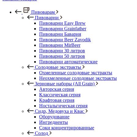
Пивоварам
Пивоварни
Пивоварни Easy Brew
Пивоварни Grainfather
Пивоварни Бавария
Пивоварни Beer Zavodik
Пивоварни MirBeer
Пивоварни 30 литров
Пивоварни 50 литров
Пивоварни автоматические
Солодовые экстракты
Охмеленные солодовые экстракты
Неохмеленные солодовые экстракты
Зерновые наборы (All Grain)
Авторская серия
Классическая серия
Крафтовая серия
Ностальгическая серия
Сидр, Медовуха и Квас
Оборудование
Ингредиенты
Соки концентрированные
Солод