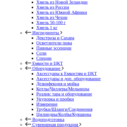
Хмель из Новой Зеландии
Хмель из России
Хмель из Южной Африки
Хмель из Чехии
Хмель 50-100 г
Хмель 1 кг
Ингредиенты
Декстроза и Сахара
Осветлители пива
Пивные эссенции
Соли
Специи
Емкости и ЦКТ
Оборудование
Аксессуары к Емкостям и ЦКТ
Аксессуары и доп. оборудование
Дезинфекция и мойка
Котлы/Чиллеры/Мельницы
Розлив: тара и оборудование
Укупорка и пробки
Измерение
Трубки/Шланги/Соединения
Цилиндры/Колбы/Кувшины
Водоподготовка
Сувенирная продукция