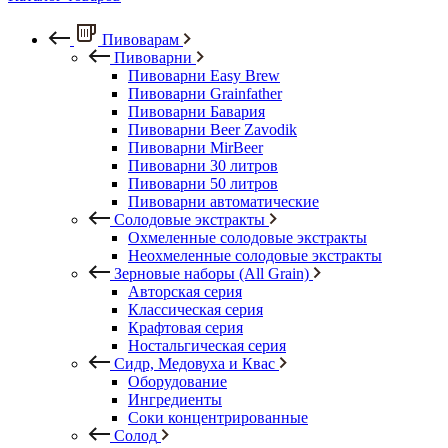
Пивоварам
Пивоварни
Пивоварни Easy Brew
Пивоварни Grainfather
Пивоварни Бавария
Пивоварни Beer Zavodik
Пивоварни MirBeer
Пивоварни 30 литров
Пивоварни 50 литров
Пивоварни автоматические
Солодовые экстракты
Охмеленные солодовые экстракты
Неохмеленные солодовые экстракты
Зерновые наборы (All Grain)
Авторская серия
Классическая серия
Крафтовая серия
Ностальгическая серия
Сидр, Медовуха и Квас
Оборудование
Ингредиенты
Соки концентрированные
Солод