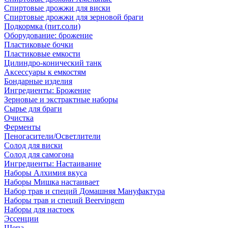
Спиртовые дрожжи для виски
Спиртовые дрожжи для зерновой браги
Подкормка (пит.соли)
Оборудование: брожение
Пластиковые бочки
Пластиковые емкости
Цилиндро-конический танк
Аксессуары к емкостям
Бондарные изделия
Ингредиенты: Брожение
Зерновые и экстрактные наборы
Сырье для браги
Очистка
Ферменты
Пеногасители/Осветлители
Солод для виски
Солод для самогона
Ингредиенты: Настаивание
Наборы Алхимия вкуса
Наборы Мишка настаивает
Набор трав и специй Домашняя Мануфактура
Наборы трав и специй Beervingem
Наборы для настоек
Эссенции
Щепа