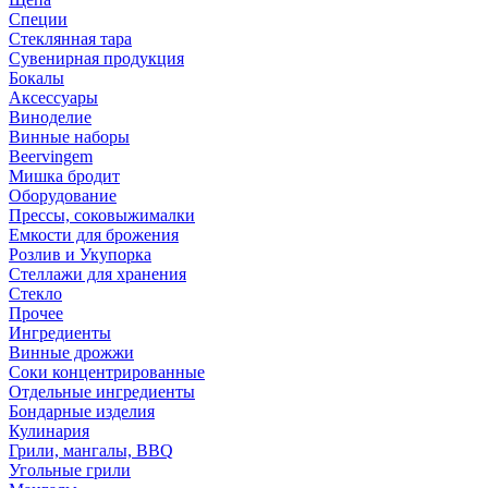
Специи
Стеклянная тара
Сувенирная продукция
Бокалы
Аксессуары
Виноделие
Винные наборы
Beervingem
Мишка бродит
Оборудование
Прессы, соковыжималки
Емкости для брожения
Розлив и Укупорка
Стеллажи для хранения
Стекло
Прочее
Ингредиенты
Винные дрожжи
Соки концентрированные
Отдельные ингредиенты
Бондарные изделия
Кулинария
Грили, мангалы, BBQ
Угольные грили