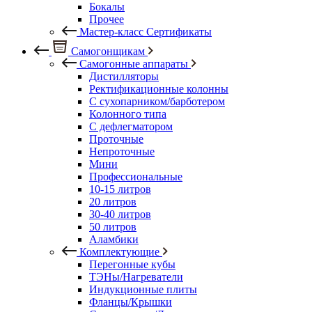
Бокалы
Прочее
Мастер-класс Сертификаты
Самогонщикам
Самогонные аппараты
Дистилляторы
Ректификационные колонны
С сухопарником/барботером
Колонного типа
С дефлегматором
Проточные
Непроточные
Мини
Профессиональные
10-15 литров
20 литров
30-40 литров
50 литров
Аламбики
Комплектующие
Перегонные кубы
ТЭНы/Нагреватели
Индукционные плиты
Фланцы/Крышки