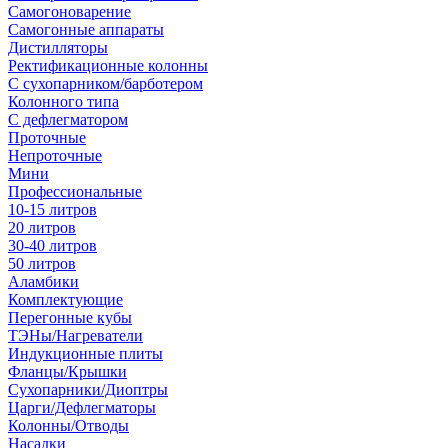
Самогоноварение
Самогонные аппараты
Дистилляторы
Ректификационные колонны
С сухопарником/барботером
Колонного типа
С дефлегматором
Проточные
Непроточные
Мини
Профессиональные
10-15 литров
20 литров
30-40 литров
50 литров
Аламбики
Комплектующие
Перегонные кубы
ТЭНы/Нагреватели
Индукционные плиты
Фланцы/Крышки
Сухопарники/Диоптры
Царги/Дефлегматоры
Колонны/Отводы
Насадки