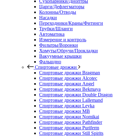
Сухопарники/Диоптры
Царги/Дефлегматоры
Колонны/Отводы
Насадки
Переходники/Краны/Фитинги
Трубки/Шланги
Автоматика
Измерение и контроль
Фильтры/Воронки
Хомуты/Обручи/Прокладки
Вакуумные крышки
Фальшдно
Спиртовые дрожжи
Спиртовые дрожжи Bragman
Спиртовые дрожжи Alcotec
Спиртовые дрожжи Angel
Спиртовые дрожжи Bekmaya
Спиртовые дрожжи Double Dragon
Спиртовые дрожжи Lallemand
Спиртовые дрожжи Leyka
Спиртовые дрожжи MB
Спиртовые дрожжи Nomikai
Спиртовые дрожжи Pathfinder
Спиртовые дрожжи Puriferm
Спиртовые дрожжи Still Spirits