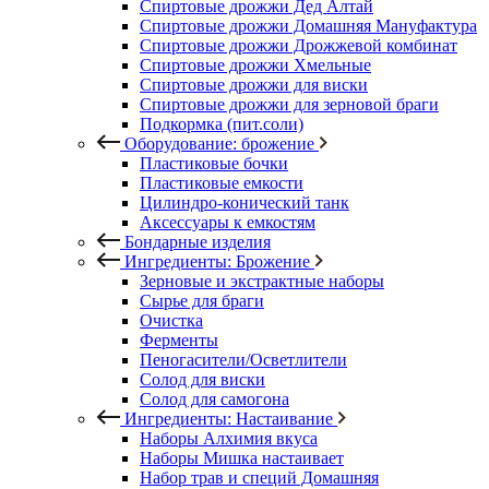
Спиртовые дрожжи Дед Алтай
Спиртовые дрожжи Домашняя Мануфактура
Спиртовые дрожжи Дрожжевой комбинат
Спиртовые дрожжи Хмельные
Спиртовые дрожжи для виски
Спиртовые дрожжи для зерновой браги
Подкормка (пит.соли)
Оборудование: брожение
Пластиковые бочки
Пластиковые емкости
Цилиндро-конический танк
Аксессуары к емкостям
Бондарные изделия
Ингредиенты: Брожение
Зерновые и экстрактные наборы
Сырье для браги
Очистка
Ферменты
Пеногасители/Осветлители
Солод для виски
Солод для самогона
Ингредиенты: Настаивание
Наборы Алхимия вкуса
Наборы Мишка настаивает
Набор трав и специй Домашняя