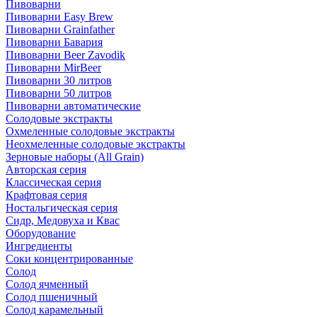
Пивоварни
Пивоварни Easy Brew
Пивоварни Grainfather
Пивоварни Бавария
Пивоварни Beer Zavodik
Пивоварни MirBeer
Пивоварни 30 литров
Пивоварни 50 литров
Пивоварни автоматические
Солодовые экстракты
Охмеленные солодовые экстракты
Неохмеленные солодовые экстракты
Зерновые наборы (All Grain)
Авторская серия
Классическая серия
Крафтовая серия
Ностальгическая серия
Сидр, Медовуха и Квас
Оборудование
Ингредиенты
Соки концентрированные
Солод
Солод ячменный
Солод пшеничный
Солод карамельный