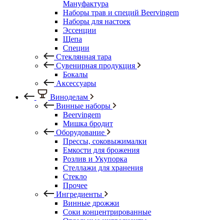
Мануфактура
Наборы трав и специй Beervingem
Наборы для настоек
Эссенции
Щепа
Специи
Стеклянная тара
Сувенирная продукция
Бокалы
Аксессуары
Виноделам
Винные наборы
Beervingem
Мишка бродит
Оборудование
Прессы, соковыжималки
Емкости для брожения
Розлив и Укупорка
Стеллажи для хранения
Стекло
Прочее
Ингредиенты
Винные дрожжи
Соки концентрированные