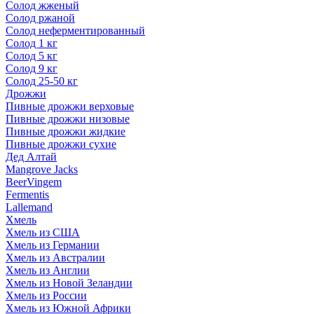
Солод жженый
Солод ржаной
Солод неферментированный
Солод 1 кг
Солод 5 кг
Солод 9 кг
Солод 25-50 кг
Дрожжи
Пивные дрожжи верховые
Пивные дрожжи низовые
Пивные дрожжи жидкие
Пивные дрожжи сухие
Дед Алтай
Mangrove Jacks
BeerVingem
Fermentis
Lallemand
Хмель
Хмель из США
Хмель из Германии
Хмель из Австралии
Хмель из Англии
Хмель из Новой Зеландии
Хмель из России
Хмель из Южной Африки