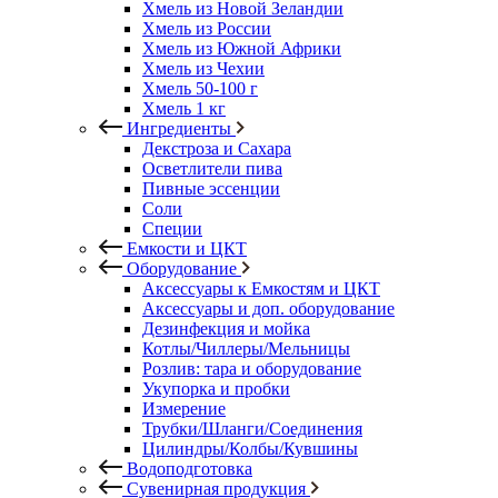
Хмель из Новой Зеландии
Хмель из России
Хмель из Южной Африки
Хмель из Чехии
Хмель 50-100 г
Хмель 1 кг
Ингредиенты
Декстроза и Сахара
Осветлители пива
Пивные эссенции
Соли
Специи
Емкости и ЦКТ
Оборудование
Аксессуары к Емкостям и ЦКТ
Аксессуары и доп. оборудование
Дезинфекция и мойка
Котлы/Чиллеры/Мельницы
Розлив: тара и оборудование
Укупорка и пробки
Измерение
Трубки/Шланги/Соединения
Цилиндры/Колбы/Кувшины
Водоподготовка
Сувенирная продукция