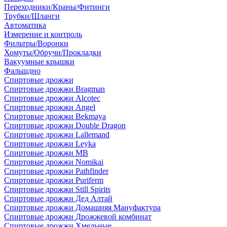
Переходники/Краны/Фитинги
Трубки/Шланги
Автоматика
Измерение и контроль
Фильтры/Воронки
Хомуты/Обручи/Прокладки
Вакуумные крышки
Фальшдно
Спиртовые дрожжи
Спиртовые дрожжи Bragman
Спиртовые дрожжи Alcotec
Спиртовые дрожжи Angel
Спиртовые дрожжи Bekmaya
Спиртовые дрожжи Double Dragon
Спиртовые дрожжи Lallemand
Спиртовые дрожжи Leyka
Спиртовые дрожжи MB
Спиртовые дрожжи Nomikai
Спиртовые дрожжи Pathfinder
Спиртовые дрожжи Puriferm
Спиртовые дрожжи Still Spirits
Спиртовые дрожжи Дед Алтай
Спиртовые дрожжи Домашняя Мануфактура
Спиртовые дрожжи Дрожжевой комбинат
Спиртовые дрожжи Хмельные