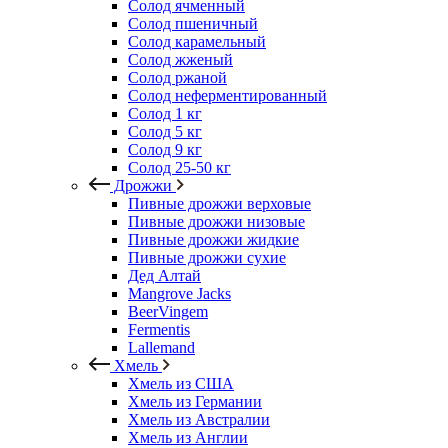
Солод ячменный
Солод пшеничный
Солод карамельный
Солод жженый
Солод ржаной
Солод неферментированный
Солод 1 кг
Солод 5 кг
Солод 9 кг
Солод 25-50 кг
Дрожжи
Пивные дрожжи верховые
Пивные дрожжи низовые
Пивные дрожжи жидкие
Пивные дрожжи сухие
Дед Алтай
Mangrove Jacks
BeerVingem
Fermentis
Lallemand
Хмель
Хмель из США
Хмель из Германии
Хмель из Австралии
Хмель из Англии