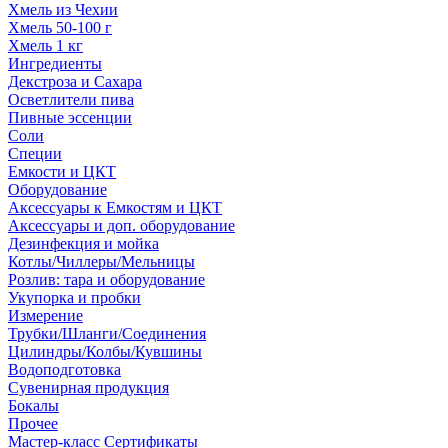
Хмель из Чехии
Хмель 50-100 г
Хмель 1 кг
Ингредиенты
Декстроза и Сахара
Осветлители пива
Пивные эссенции
Соли
Специи
Емкости и ЦКТ
Оборудование
Аксессуары к Емкостям и ЦКТ
Аксессуары и доп. оборудование
Дезинфекция и мойка
Котлы/Чиллеры/Мельницы
Розлив: тара и оборудование
Укупорка и пробки
Измерение
Трубки/Шланги/Соединения
Цилиндры/Колбы/Кувшины
Водоподготовка
Сувенирная продукция
Бокалы
Прочее
Мастер-класс Сертификаты