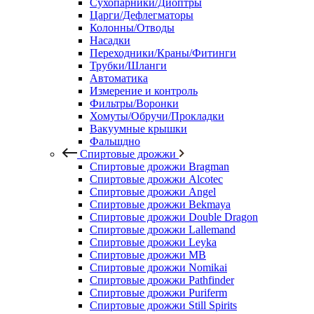
Сухопарники/Диоптры
Царги/Дефлегматоры
Колонны/Отводы
Насадки
Переходники/Краны/Фитинги
Трубки/Шланги
Автоматика
Измерение и контроль
Фильтры/Воронки
Хомуты/Обручи/Прокладки
Вакуумные крышки
Фальшдно
Спиртовые дрожжи
Спиртовые дрожжи Bragman
Спиртовые дрожжи Alcotec
Спиртовые дрожжи Angel
Спиртовые дрожжи Bekmaya
Спиртовые дрожжи Double Dragon
Спиртовые дрожжи Lallemand
Спиртовые дрожжи Leyka
Спиртовые дрожжи MB
Спиртовые дрожжи Nomikai
Спиртовые дрожжи Pathfinder
Спиртовые дрожжи Puriferm
Спиртовые дрожжи Still Spirits