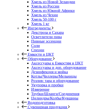
Хмель из Новой Зеландии
Хмель из России
Хмель из Южной Африки
Хмель из Чехии
Хмель 50-100 г
Хмель 1 кг
Ингредиенты
Декстроза и Сахара
Осветлители пива
Пивные эссенции
Соли
Специи
Емкости и ЦКТ
Оборудование
Аксессуары к Емкостям и ЦКТ
Аксессуары и доп. оборудование
Дезинфекция и мойка
Котлы/Чиллеры/Мельницы
Розлив: тара и оборудование
Укупорка и пробки
Измерение
Трубки/Шланги/Соединения
Цилиндры/Колбы/Кувшины
Водоподготовка
Сувенирная продукция