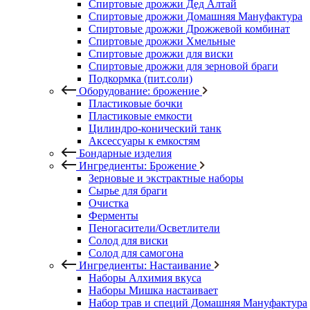
Спиртовые дрожжи Дед Алтай
Спиртовые дрожжи Домашняя Мануфактура
Спиртовые дрожжи Дрожжевой комбинат
Спиртовые дрожжи Хмельные
Спиртовые дрожжи для виски
Спиртовые дрожжи для зерновой браги
Подкормка (пит.соли)
Оборудование: брожение
Пластиковые бочки
Пластиковые емкости
Цилиндро-конический танк
Аксессуары к емкостям
Бондарные изделия
Ингредиенты: Брожение
Зерновые и экстрактные наборы
Сырье для браги
Очистка
Ферменты
Пеногасители/Осветлители
Солод для виски
Солод для самогона
Ингредиенты: Настаивание
Наборы Алхимия вкуса
Наборы Мишка настаивает
Набор трав и специй Домашняя Мануфактура