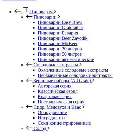
Пивоварам
Пивоварни
Пивоварни Easy Brew
Пивоварни Grainfather
Пивоварни Бавария
Пивоварни Beer Zavodik
Пивоварни MirBeer
Пивоварни 30 литров
Пивоварни 50 литров
Пивоварни автоматические
Солодовые экстракты
Охмеленные солодовые экстракты
Неохмеленные солодовые экстракты
Зерновые наборы (All Grain)
Авторская серия
Классическая серия
Крафтовая серия
Ностальгическая серия
Сидр, Медовуха и Квас
Оборудование
Ингредиенты
Соки концентрированные
Солод