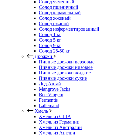
Солод ячменный
Солод пшеничный
Солод карамельный
Солод жженый
Солод ржаной
Солод неферментированный
Солод 1 кг
Солод 5 кг
Солод 9 кг
Солод 25-50 кг
Дрожжи
Пивные дрожжи верховые
Пивные дрожжи низовые
Пивные дрожжи жидкие
Пивные дрожжи сухие
Дед Алтай
Mangrove Jacks
BeerVingem
Fermentis
Lallemand
Хмель
Хмель из США
Хмель из Германии
Хмель из Австралии
Хмель из Англии