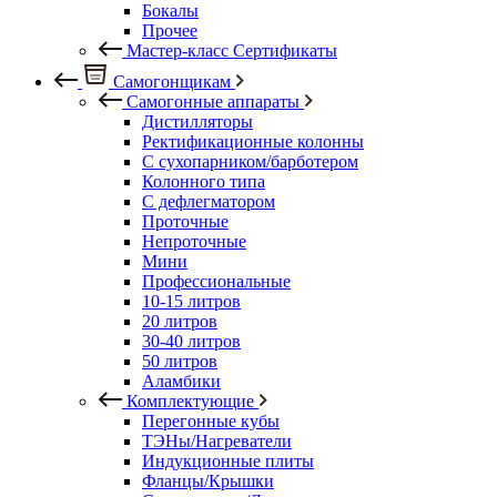
Бокалы
Прочее
Мастер-класс Сертификаты
Самогонщикам
Самогонные аппараты
Дистилляторы
Ректификационные колонны
С сухопарником/барботером
Колонного типа
С дефлегматором
Проточные
Непроточные
Мини
Профессиональные
10-15 литров
20 литров
30-40 литров
50 литров
Аламбики
Комплектующие
Перегонные кубы
ТЭНы/Нагреватели
Индукционные плиты
Фланцы/Крышки