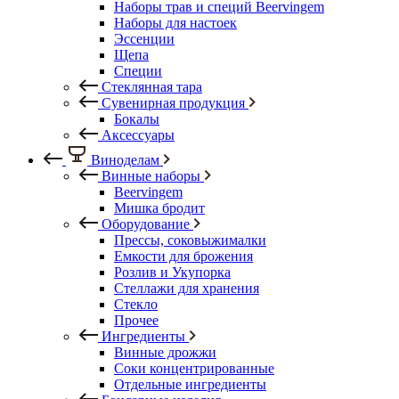
Наборы трав и специй Beervingem
Наборы для настоек
Эссенции
Щепа
Специи
Стеклянная тара
Сувенирная продукция
Бокалы
Аксессуары
Виноделам
Винные наборы
Beervingem
Мишка бродит
Оборудование
Прессы, соковыжималки
Емкости для брожения
Розлив и Укупорка
Стеллажи для хранения
Стекло
Прочее
Ингредиенты
Винные дрожжи
Соки концентрированные
Отдельные ингредиенты