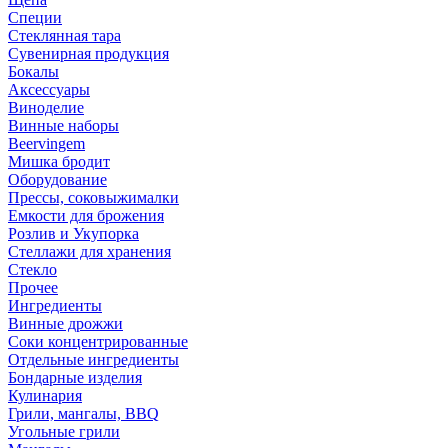
Специи
Стеклянная тара
Сувенирная продукция
Бокалы
Аксессуары
Виноделие
Винные наборы
Beervingem
Мишка бродит
Оборудование
Прессы, соковыжималки
Емкости для брожения
Розлив и Укупорка
Стеллажи для хранения
Стекло
Прочее
Ингредиенты
Винные дрожжи
Соки концентрированные
Отдельные ингредиенты
Бондарные изделия
Кулинария
Грили, мангалы, BBQ
Угольные грили