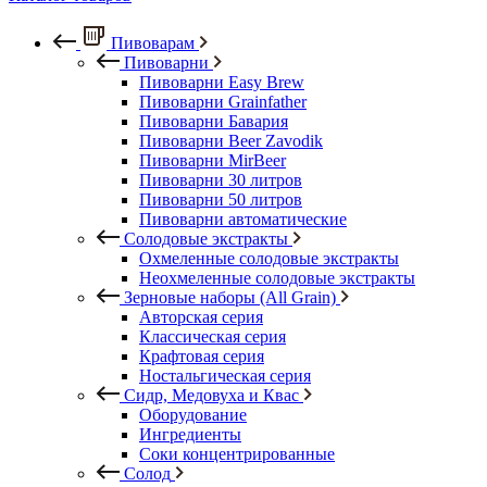
Пивоварам
Пивоварни
Пивоварни Easy Brew
Пивоварни Grainfather
Пивоварни Бавария
Пивоварни Beer Zavodik
Пивоварни MirBeer
Пивоварни 30 литров
Пивоварни 50 литров
Пивоварни автоматические
Солодовые экстракты
Охмеленные солодовые экстракты
Неохмеленные солодовые экстракты
Зерновые наборы (All Grain)
Авторская серия
Классическая серия
Крафтовая серия
Ностальгическая серия
Сидр, Медовуха и Квас
Оборудование
Ингредиенты
Соки концентрированные
Солод