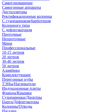
Самогоноварение
Самогонные аппараты
Дистилляторы
Ректификационные колонны
С сухопарником/барботером
Колонного типа
С дефлегматором
Проточные
Непроточные
Мини
Профессиональные
10-15 литров
20 литров
30-40 литров
50 литров
Аламбики
Комплектующие
Перегонные кубы
ТЭНы/Нагреватели
Индукционные плиты
Фланцы/Крышки
Сухопарники/Диоптры
Царги/Дефлегматоры
Колонны/Отводы
Насадки