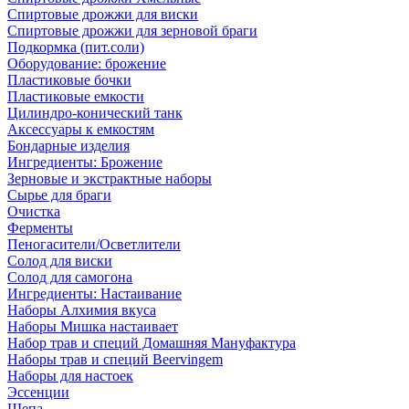
Спиртовые дрожжи для виски
Спиртовые дрожжи для зерновой браги
Подкормка (пит.соли)
Оборудование: брожение
Пластиковые бочки
Пластиковые емкости
Цилиндро-конический танк
Аксессуары к емкостям
Бондарные изделия
Ингредиенты: Брожение
Зерновые и экстрактные наборы
Сырье для браги
Очистка
Ферменты
Пеногасители/Осветлители
Солод для виски
Солод для самогона
Ингредиенты: Настаивание
Наборы Алхимия вкуса
Наборы Мишка настаивает
Набор трав и специй Домашняя Мануфактура
Наборы трав и специй Beervingem
Наборы для настоек
Эссенции
Щепа