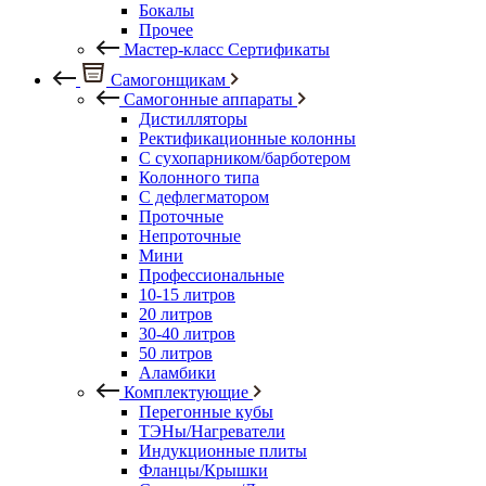
Бокалы
Прочее
Мастер-класс Сертификаты
Самогонщикам
Самогонные аппараты
Дистилляторы
Ректификационные колонны
С сухопарником/барботером
Колонного типа
С дефлегматором
Проточные
Непроточные
Мини
Профессиональные
10-15 литров
20 литров
30-40 литров
50 литров
Аламбики
Комплектующие
Перегонные кубы
ТЭНы/Нагреватели
Индукционные плиты
Фланцы/Крышки