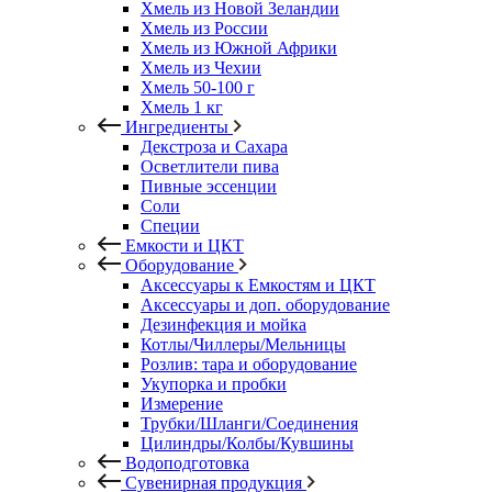
Хмель из Новой Зеландии
Хмель из России
Хмель из Южной Африки
Хмель из Чехии
Хмель 50-100 г
Хмель 1 кг
Ингредиенты
Декстроза и Сахара
Осветлители пива
Пивные эссенции
Соли
Специи
Емкости и ЦКТ
Оборудование
Аксессуары к Емкостям и ЦКТ
Аксессуары и доп. оборудование
Дезинфекция и мойка
Котлы/Чиллеры/Мельницы
Розлив: тара и оборудование
Укупорка и пробки
Измерение
Трубки/Шланги/Соединения
Цилиндры/Колбы/Кувшины
Водоподготовка
Сувенирная продукция