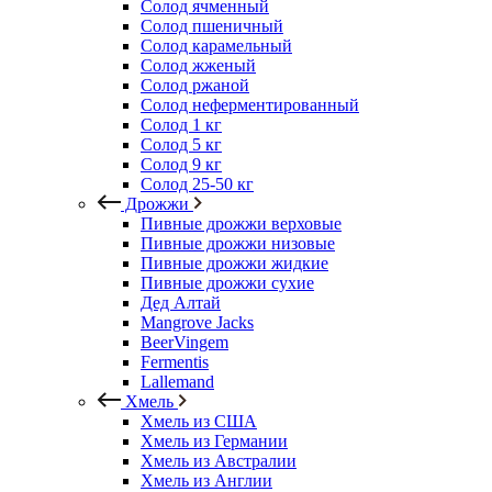
Солод ячменный
Солод пшеничный
Солод карамельный
Солод жженый
Солод ржаной
Солод неферментированный
Солод 1 кг
Солод 5 кг
Солод 9 кг
Солод 25-50 кг
Дрожжи
Пивные дрожжи верховые
Пивные дрожжи низовые
Пивные дрожжи жидкие
Пивные дрожжи сухие
Дед Алтай
Mangrove Jacks
BeerVingem
Fermentis
Lallemand
Хмель
Хмель из США
Хмель из Германии
Хмель из Австралии
Хмель из Англии