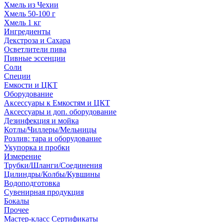
Хмель из Чехии
Хмель 50-100 г
Хмель 1 кг
Ингредиенты
Декстроза и Сахара
Осветлители пива
Пивные эссенции
Соли
Специи
Емкости и ЦКТ
Оборудование
Аксессуары к Емкостям и ЦКТ
Аксессуары и доп. оборудование
Дезинфекция и мойка
Котлы/Чиллеры/Мельницы
Розлив: тара и оборудование
Укупорка и пробки
Измерение
Трубки/Шланги/Соединения
Цилиндры/Колбы/Кувшины
Водоподготовка
Сувенирная продукция
Бокалы
Прочее
Мастер-класс Сертификаты