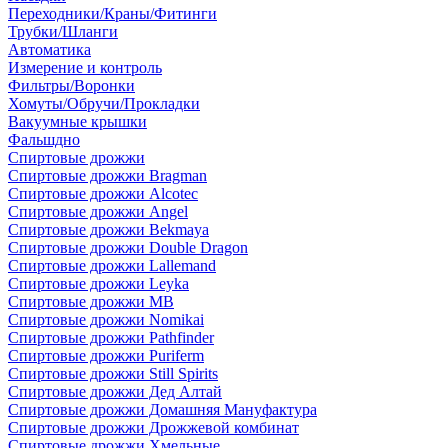
Переходники/Краны/Фитинги
Трубки/Шланги
Автоматика
Измерение и контроль
Фильтры/Воронки
Хомуты/Обручи/Прокладки
Вакуумные крышки
Фальшдно
Спиртовые дрожжи
Спиртовые дрожжи Bragman
Спиртовые дрожжи Alcotec
Спиртовые дрожжи Angel
Спиртовые дрожжи Bekmaya
Спиртовые дрожжи Double Dragon
Спиртовые дрожжи Lallemand
Спиртовые дрожжи Leyka
Спиртовые дрожжи MB
Спиртовые дрожжи Nomikai
Спиртовые дрожжи Pathfinder
Спиртовые дрожжи Puriferm
Спиртовые дрожжи Still Spirits
Спиртовые дрожжи Дед Алтай
Спиртовые дрожжи Домашняя Мануфактура
Спиртовые дрожжи Дрожжевой комбинат
Спиртовые дрожжи Хмельные