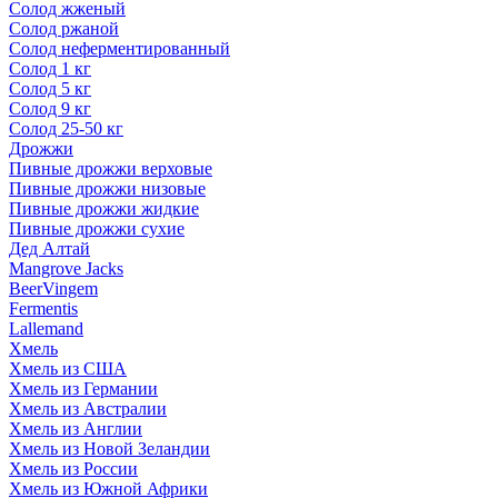
Солод жженый
Солод ржаной
Солод неферментированный
Солод 1 кг
Солод 5 кг
Солод 9 кг
Солод 25-50 кг
Дрожжи
Пивные дрожжи верховые
Пивные дрожжи низовые
Пивные дрожжи жидкие
Пивные дрожжи сухие
Дед Алтай
Mangrove Jacks
BeerVingem
Fermentis
Lallemand
Хмель
Хмель из США
Хмель из Германии
Хмель из Австралии
Хмель из Англии
Хмель из Новой Зеландии
Хмель из России
Хмель из Южной Африки