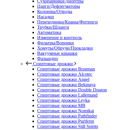
Сухопарники/Диоптры
Царги/Дефлегматоры
Колонны/Отводы
Насадки
Переходники/Краны/Фитинги
Трубки/Шланги
Автоматика
Измерение и контроль
Фильтры/Воронки
Хомуты/Обручи/Прокладки
Вакуумные крышки
Фальшдно
Спиртовые дрожжи
Спиртовые дрожжи Bragman
Спиртовые дрожжи Alcotec
Спиртовые дрожжи Angel
Спиртовые дрожжи Bekmaya
Спиртовые дрожжи Double Dragon
Спиртовые дрожжи Lallemand
Спиртовые дрожжи Leyka
Спиртовые дрожжи MB
Спиртовые дрожжи Nomikai
Спиртовые дрожжи Pathfinder
Спиртовые дрожжи Puriferm
Спиртовые дрожжи Still Spirits