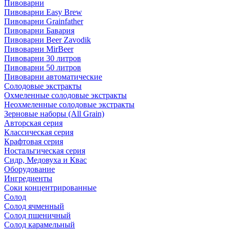
Пивоварни
Пивоварни Easy Brew
Пивоварни Grainfather
Пивоварни Бавария
Пивоварни Beer Zavodik
Пивоварни MirBeer
Пивоварни 30 литров
Пивоварни 50 литров
Пивоварни автоматические
Солодовые экстракты
Охмеленные солодовые экстракты
Неохмеленные солодовые экстракты
Зерновые наборы (All Grain)
Авторская серия
Классическая серия
Крафтовая серия
Ностальгическая серия
Сидр, Медовуха и Квас
Оборудование
Ингредиенты
Соки концентрированные
Солод
Солод ячменный
Солод пшеничный
Солод карамельный