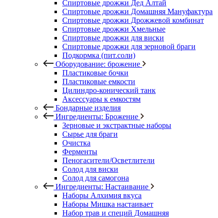
Спиртовые дрожжи Дед Алтай
Спиртовые дрожжи Домашняя Мануфактура
Спиртовые дрожжи Дрожжевой комбинат
Спиртовые дрожжи Хмельные
Спиртовые дрожжи для виски
Спиртовые дрожжи для зерновой браги
Подкормка (пит.соли)
Оборудование: брожение
Пластиковые бочки
Пластиковые емкости
Цилиндро-конический танк
Аксессуары к емкостям
Бондарные изделия
Ингредиенты: Брожение
Зерновые и экстрактные наборы
Сырье для браги
Очистка
Ферменты
Пеногасители/Осветлители
Солод для виски
Солод для самогона
Ингредиенты: Настаивание
Наборы Алхимия вкуса
Наборы Мишка настаивает
Набор трав и специй Домашняя