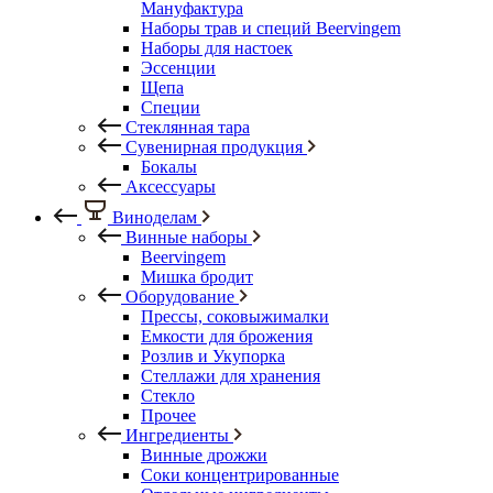
Мануфактура
Наборы трав и специй Beervingem
Наборы для настоек
Эссенции
Щепа
Специи
Стеклянная тара
Сувенирная продукция
Бокалы
Аксессуары
Виноделам
Винные наборы
Beervingem
Мишка бродит
Оборудование
Прессы, соковыжималки
Емкости для брожения
Розлив и Укупорка
Стеллажи для хранения
Стекло
Прочее
Ингредиенты
Винные дрожжи
Соки концентрированные