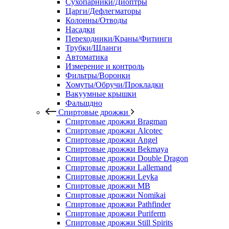
Сухопарники/Диоптры
Царги/Дефлегматоры
Колонны/Отводы
Насадки
Переходники/Краны/Фитинги
Трубки/Шланги
Автоматика
Измерение и контроль
Фильтры/Воронки
Хомуты/Обручи/Прокладки
Вакуумные крышки
Фальшдно
Спиртовые дрожжи
Спиртовые дрожжи Bragman
Спиртовые дрожжи Alcotec
Спиртовые дрожжи Angel
Спиртовые дрожжи Bekmaya
Спиртовые дрожжи Double Dragon
Спиртовые дрожжи Lallemand
Спиртовые дрожжи Leyka
Спиртовые дрожжи MB
Спиртовые дрожжи Nomikai
Спиртовые дрожжи Pathfinder
Спиртовые дрожжи Puriferm
Спиртовые дрожжи Still Spirits