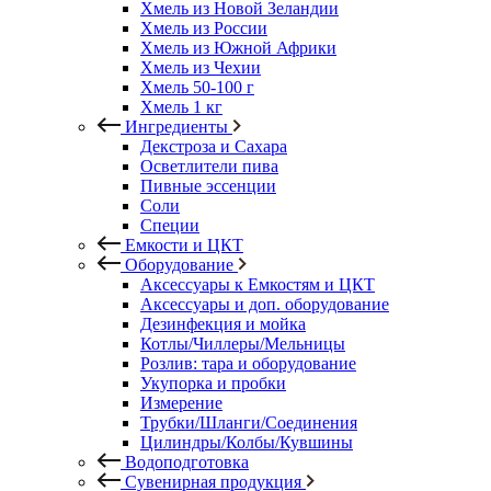
Хмель из Новой Зеландии
Хмель из России
Хмель из Южной Африки
Хмель из Чехии
Хмель 50-100 г
Хмель 1 кг
Ингредиенты
Декстроза и Сахара
Осветлители пива
Пивные эссенции
Соли
Специи
Емкости и ЦКТ
Оборудование
Аксессуары к Емкостям и ЦКТ
Аксессуары и доп. оборудование
Дезинфекция и мойка
Котлы/Чиллеры/Мельницы
Розлив: тара и оборудование
Укупорка и пробки
Измерение
Трубки/Шланги/Соединения
Цилиндры/Колбы/Кувшины
Водоподготовка
Сувенирная продукция