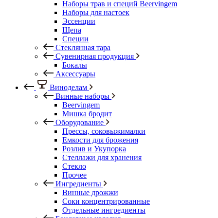
Наборы трав и специй Beervingem
Наборы для настоек
Эссенции
Щепа
Специи
Стеклянная тара
Сувенирная продукция
Бокалы
Аксессуары
Виноделам
Винные наборы
Beervingem
Мишка бродит
Оборудование
Прессы, соковыжималки
Емкости для брожения
Розлив и Укупорка
Стеллажи для хранения
Стекло
Прочее
Ингредиенты
Винные дрожжи
Соки концентрированные
Отдельные ингредиенты