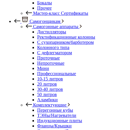
Бокалы
Прочее
Мастер-класс Сертификаты
Самогонщикам
Самогонные аппараты
Дистилляторы
Ректификационные колонны
С сухопарником/барботером
Колонного типа
С дефлегматором
Проточные
Непроточные
Мини
Профессиональные
10-15 литров
20 литров
30-40 литров
50 литров
Аламбики
Комплектующие
Перегонные кубы
ТЭНы/Нагреватели
Индукционные плиты
Фланцы/Крышки