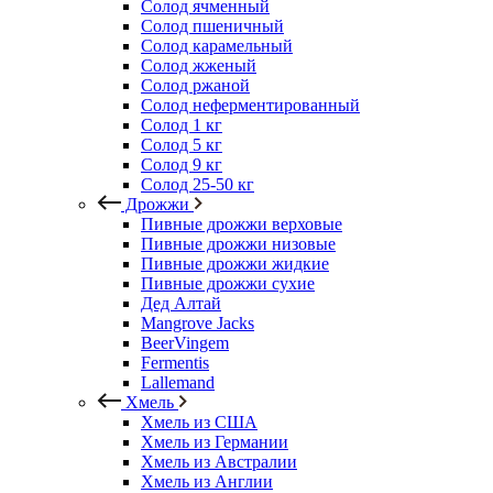
Солод ячменный
Солод пшеничный
Солод карамельный
Солод жженый
Солод ржаной
Солод неферментированный
Солод 1 кг
Солод 5 кг
Солод 9 кг
Солод 25-50 кг
Дрожжи
Пивные дрожжи верховые
Пивные дрожжи низовые
Пивные дрожжи жидкие
Пивные дрожжи сухие
Дед Алтай
Mangrove Jacks
BeerVingem
Fermentis
Lallemand
Хмель
Хмель из США
Хмель из Германии
Хмель из Австралии
Хмель из Англии