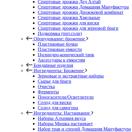
Спиртовые дрожжи Дед Алтай
Спиртовые дрожжи Домашняя Мануфактура
Спиртовые дрожжи Дрожжевой комбинат
Спиртовые дрожжи Хмельные
Спиртовые дрожжи для виски
Спиртовые дрожжи для зерновой браги
Подкормка (пит.соли)
Оборудование: брожение
Пластиковые бочки
Пластиковые емкости
Цилиндро-конический танк
Аксессуары к емкостям
Бондарные изделия
Ингредиенты: Брожение
Зерновые и экстрактные наборы
Сырье для браги
Очистка
Ферменты
Пеногасители/Осветлители
Солод для виски
Солод для самогона
Ингредиенты: Настаивание
Наборы Алхимия вкуса
Наборы Мишка настаивает
Набор трав и специй Домашняя Мануфактура