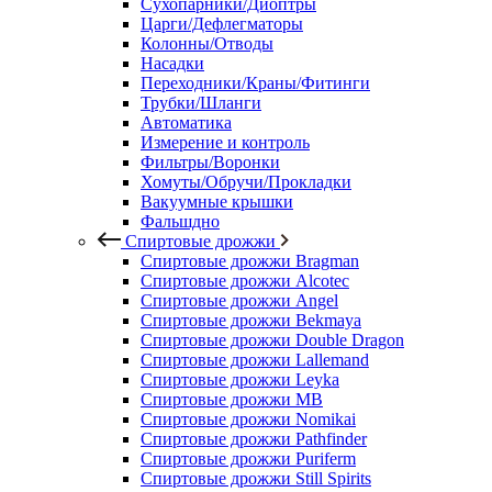
Сухопарники/Диоптры
Царги/Дефлегматоры
Колонны/Отводы
Насадки
Переходники/Краны/Фитинги
Трубки/Шланги
Автоматика
Измерение и контроль
Фильтры/Воронки
Хомуты/Обручи/Прокладки
Вакуумные крышки
Фальшдно
Спиртовые дрожжи
Спиртовые дрожжи Bragman
Спиртовые дрожжи Alcotec
Спиртовые дрожжи Angel
Спиртовые дрожжи Bekmaya
Спиртовые дрожжи Double Dragon
Спиртовые дрожжи Lallemand
Спиртовые дрожжи Leyka
Спиртовые дрожжи MB
Спиртовые дрожжи Nomikai
Спиртовые дрожжи Pathfinder
Спиртовые дрожжи Puriferm
Спиртовые дрожжи Still Spirits