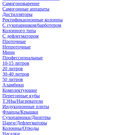
Самогоноварение
Самогонные аппараты
Дистилляторы
Ректификационные колонны
С сухопарником/барботером
Колонного типа
С дефлегматором
Проточные
Непроточные
Мини
Профессиональные
10-15 литров
20 литров
30-40 литров
50 литров
Аламбики
Комплектующие
Перегонные кубы
ТЭНы/Нагреватели
Индукционные плиты
Фланцы/Крышки
Сухопарники/Диоптры
Царги/Дефлегматоры
Колонны/Отводы
Насадки