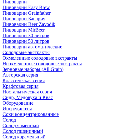
Пивоварни
Пивоварни Easy Brew
Пивоварни Grainfather
Пивоварни Бавария
Пивоварни Beer Zavodik
Пивоварни MirBeer
Пивоварни 30 литров
Пивоварни 50 литров
Пивоварни автоматические
Солодовые экстракты
Охмеленные солодовые экстракты
Неохмеленные солодовые экстракты
Зерновые наборы (All Grain)
Авторская серия
Классическая серия
Крафтовая серия
Ностальгическая серия
Сидр, Медовуха и Квас
Оборудование
Ингредиенты
Соки концентрированные
Солод
Солод ячменный
Солод пшеничный
Солод карамельный