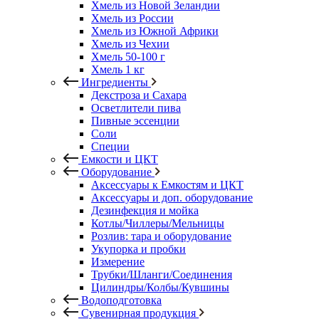
Хмель из Новой Зеландии
Хмель из России
Хмель из Южной Африки
Хмель из Чехии
Хмель 50-100 г
Хмель 1 кг
Ингредиенты
Декстроза и Сахара
Осветлители пива
Пивные эссенции
Соли
Специи
Емкости и ЦКТ
Оборудование
Аксессуары к Емкостям и ЦКТ
Аксессуары и доп. оборудование
Дезинфекция и мойка
Котлы/Чиллеры/Мельницы
Розлив: тара и оборудование
Укупорка и пробки
Измерение
Трубки/Шланги/Соединения
Цилиндры/Колбы/Кувшины
Водоподготовка
Сувенирная продукция