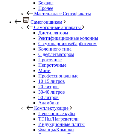
Бокалы
Прочее
Мастер-класс Сертификаты
Самогонщикам
Самогонные аппараты
Дистилляторы
Ректификационные колонны
С сухопарником/барботером
Колонного типа
С дефлегматором
Проточные
Непроточные
Мини
Профессиональные
10-15 литров
20 литров
30-40 литров
50 литров
Аламбики
Комплектующие
Перегонные кубы
ТЭНы/Нагреватели
Индукционные плиты
Фланцы/Крышки