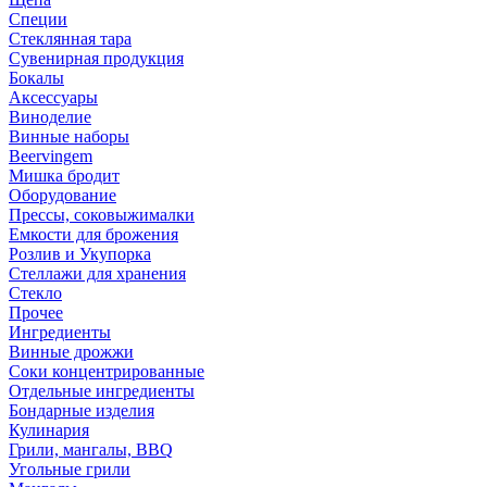
Специи
Стеклянная тара
Сувенирная продукция
Бокалы
Аксессуары
Виноделие
Винные наборы
Beervingem
Мишка бродит
Оборудование
Прессы, соковыжималки
Емкости для брожения
Розлив и Укупорка
Стеллажи для хранения
Стекло
Прочее
Ингредиенты
Винные дрожжи
Соки концентрированные
Отдельные ингредиенты
Бондарные изделия
Кулинария
Грили, мангалы, BBQ
Угольные грили