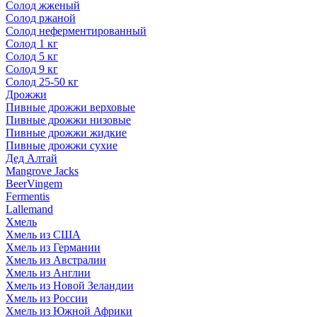
Солод жженый
Солод ржаной
Солод неферментированный
Солод 1 кг
Солод 5 кг
Солод 9 кг
Солод 25-50 кг
Дрожжи
Пивные дрожжи верховые
Пивные дрожжи низовые
Пивные дрожжи жидкие
Пивные дрожжи сухие
Дед Алтай
Mangrove Jacks
BeerVingem
Fermentis
Lallemand
Хмель
Хмель из США
Хмель из Германии
Хмель из Австралии
Хмель из Англии
Хмель из Новой Зеландии
Хмель из России
Хмель из Южной Африки