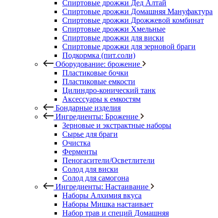
Спиртовые дрожжи Дед Алтай
Спиртовые дрожжи Домашняя Мануфактура
Спиртовые дрожжи Дрожжевой комбинат
Спиртовые дрожжи Хмельные
Спиртовые дрожжи для виски
Спиртовые дрожжи для зерновой браги
Подкормка (пит.соли)
Оборудование: брожение
Пластиковые бочки
Пластиковые емкости
Цилиндро-конический танк
Аксессуары к емкостям
Бондарные изделия
Ингредиенты: Брожение
Зерновые и экстрактные наборы
Сырье для браги
Очистка
Ферменты
Пеногасители/Осветлители
Солод для виски
Солод для самогона
Ингредиенты: Настаивание
Наборы Алхимия вкуса
Наборы Мишка настаивает
Набор трав и специй Домашняя