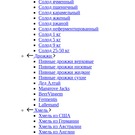
Солод ячменный
Солод пшеничный
Солод карамельный
Солод жженый
Солод ржаной
Солод неферментированный
Солод 1 кг
Солод 5 кг
Солод 9 кг
Солод 25-50 кг
Дрожжи
Пивные дрожжи верховые
Пивные дрожжи низовые
Пивные дрожжи жидкие
Пивные дрожжи сухие
Дед Алтай
Mangrove Jacks
BeerVingem
Fermentis
Lallemand
Хмель
Хмель из США
Хмель из Германии
Хмель из Австралии
Хмель из Англии