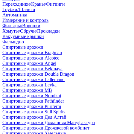
Переходники/Краны/Фитинги
Трубки/Шланги
Автоматика
Измерение и контроль
Фильтры/Воронки
Хомуты/Обручи/Прокладки
Вакуумные крышки
Фальшдно
Спиртовые дрожжи
Спиртовые дрожжи Bragman
Спиртовые дрожжи Alcotec
Спиртовые дрожжи Angel
Спиртовые дрожжи Bekmaya
Спиртовые дрожжи Double Dragon
Спиртовые дрожжи Lallemand
Спиртовые дрожжи Leyka
Спиртовые дрожжи MB
Спиртовые дрожжи Nomikai
Спиртовые дрожжи Pathfinder
Спиртовые дрожжи Puriferm
Спиртовые дрожжи Still Spirits
Спиртовые дрожжи Дед Алтай
Спиртовые дрожжи Домашняя Мануфактура
Спиртовые дрожжи Дрожжевой комбинат
Спиртовые дрожжи Хмельные