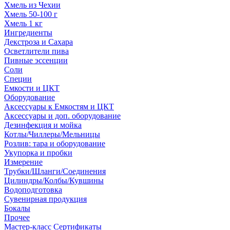
Хмель из Чехии
Хмель 50-100 г
Хмель 1 кг
Ингредиенты
Декстроза и Сахара
Осветлители пива
Пивные эссенции
Соли
Специи
Емкости и ЦКТ
Оборудование
Аксессуары к Емкостям и ЦКТ
Аксессуары и доп. оборудование
Дезинфекция и мойка
Котлы/Чиллеры/Мельницы
Розлив: тара и оборудование
Укупорка и пробки
Измерение
Трубки/Шланги/Соединения
Цилиндры/Колбы/Кувшины
Водоподготовка
Сувенирная продукция
Бокалы
Прочее
Мастер-класс Сертификаты