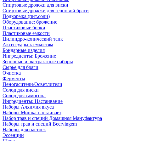
Спиртовые дрожжи для виски
Спиртовые дрожжи для зерновой браги
Подкормка (пит.соли)
Оборудование: брожение
Пластиковые бочки
Пластиковые емкости
Цилиндро-конический танк
Аксессуары к емкостям
Бондарные изделия
Ингредиенты: Брожение
Зерновые и экстрактные наборы
Сырье для браги
Очистка
Ферменты
Пеногасители/Осветлители
Солод для виски
Солод для самогона
Ингредиенты: Настаивание
Наборы Алхимия вкуса
Наборы Мишка настаивает
Набор трав и специй Домашняя Мануфактура
Наборы трав и специй Beervingem
Наборы для настоек
Эссенции
Щепа