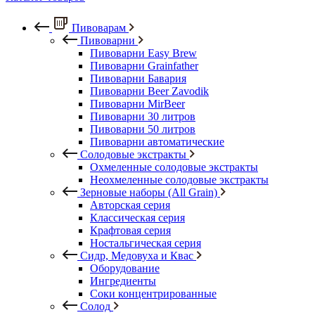
Пивоварам
Пивоварни
Пивоварни Easy Brew
Пивоварни Grainfather
Пивоварни Бавария
Пивоварни Beer Zavodik
Пивоварни MirBeer
Пивоварни 30 литров
Пивоварни 50 литров
Пивоварни автоматические
Солодовые экстракты
Охмеленные солодовые экстракты
Неохмеленные солодовые экстракты
Зерновые наборы (All Grain)
Авторская серия
Классическая серия
Крафтовая серия
Ностальгическая серия
Сидр, Медовуха и Квас
Оборудование
Ингредиенты
Соки концентрированные
Солод