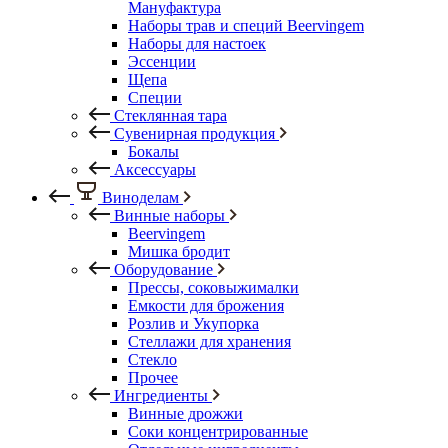
Мануфактура
Наборы трав и специй Beervingem
Наборы для настоек
Эссенции
Щепа
Специи
Стеклянная тара
Сувенирная продукция
Бокалы
Аксессуары
Виноделам
Винные наборы
Beervingem
Мишка бродит
Оборудование
Прессы, соковыжималки
Емкости для брожения
Розлив и Укупорка
Стеллажи для хранения
Стекло
Прочее
Ингредиенты
Винные дрожжи
Соки концентрированные