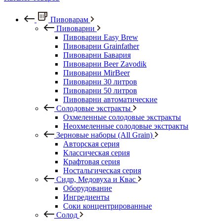
Пивоварам
Пивоварни
Пивоварни Easy Brew
Пивоварни Grainfather
Пивоварни Бавария
Пивоварни Beer Zavodik
Пивоварни MirBeer
Пивоварни 30 литров
Пивоварни 50 литров
Пивоварни автоматические
Солодовые экстракты
Охмеленные солодовые экстракты
Неохмеленные солодовые экстракты
Зерновые наборы (All Grain)
Авторская серия
Классическая серия
Крафтовая серия
Ностальгическая серия
Сидр, Медовуха и Квас
Оборудование
Ингредиенты
Соки концентрированные
Солод