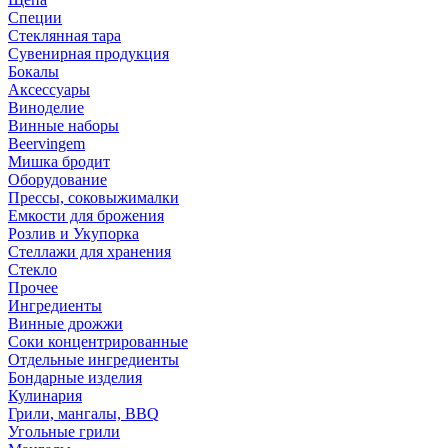
Специи
Стеклянная тара
Сувенирная продукция
Бокалы
Аксессуары
Виноделие
Винные наборы
Beervingem
Мишка бродит
Оборудование
Прессы, соковыжималки
Емкости для брожения
Розлив и Укупорка
Стеллажи для хранения
Стекло
Прочее
Ингредиенты
Винные дрожжи
Соки концентрированные
Отдельные ингредиенты
Бондарные изделия
Кулинария
Грили, мангалы, BBQ
Угольные грили