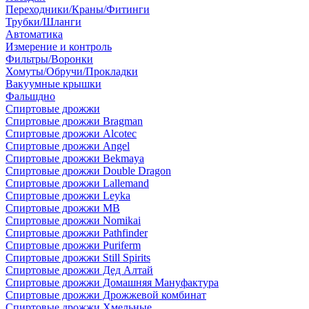
Переходники/Краны/Фитинги
Трубки/Шланги
Автоматика
Измерение и контроль
Фильтры/Воронки
Хомуты/Обручи/Прокладки
Вакуумные крышки
Фальшдно
Спиртовые дрожжи
Спиртовые дрожжи Bragman
Спиртовые дрожжи Alcotec
Спиртовые дрожжи Angel
Спиртовые дрожжи Bekmaya
Спиртовые дрожжи Double Dragon
Спиртовые дрожжи Lallemand
Спиртовые дрожжи Leyka
Спиртовые дрожжи MB
Спиртовые дрожжи Nomikai
Спиртовые дрожжи Pathfinder
Спиртовые дрожжи Puriferm
Спиртовые дрожжи Still Spirits
Спиртовые дрожжи Дед Алтай
Спиртовые дрожжи Домашняя Мануфактура
Спиртовые дрожжи Дрожжевой комбинат
Спиртовые дрожжи Хмельные