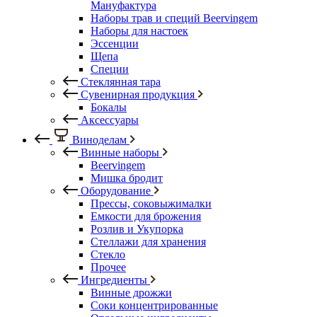
Мануфактура
Наборы трав и специй Beervingem
Наборы для настоек
Эссенции
Щепа
Специи
Стеклянная тара
Сувенирная продукция
Бокалы
Аксессуары
Виноделам
Винные наборы
Beervingem
Мишка бродит
Оборудование
Прессы, соковыжималки
Емкости для брожения
Розлив и Укупорка
Стеллажи для хранения
Стекло
Прочее
Ингредиенты
Винные дрожжи
Соки концентрированные