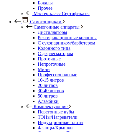
Бокалы
Прочее
Мастер-класс Сертификаты
Самогонщикам
Самогонные аппараты
Дистилляторы
Ректификационные колонны
С сухопарником/барботером
Колонного типа
С дефлегматором
Проточные
Непроточные
Мини
Профессиональные
10-15 литров
20 литров
30-40 литров
50 литров
Аламбики
Комплектующие
Перегонные кубы
ТЭНы/Нагреватели
Индукционные плиты
Фланцы/Крышки