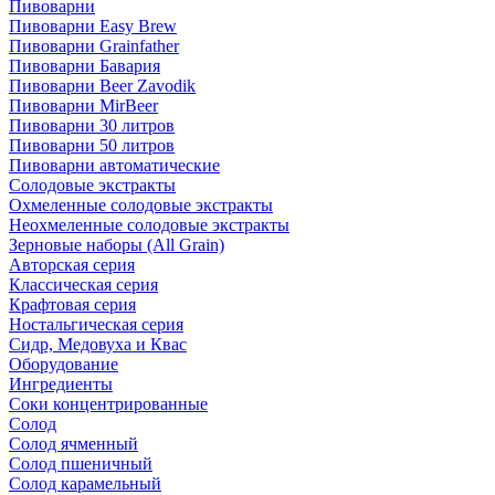
Пивоварни
Пивоварни Easy Brew
Пивоварни Grainfather
Пивоварни Бавария
Пивоварни Beer Zavodik
Пивоварни MirBeer
Пивоварни 30 литров
Пивоварни 50 литров
Пивоварни автоматические
Солодовые экстракты
Охмеленные солодовые экстракты
Неохмеленные солодовые экстракты
Зерновые наборы (All Grain)
Авторская серия
Классическая серия
Крафтовая серия
Ностальгическая серия
Сидр, Медовуха и Квас
Оборудование
Ингредиенты
Соки концентрированные
Солод
Солод ячменный
Солод пшеничный
Солод карамельный