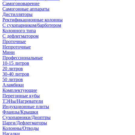
Самогоноварение
Самогонные аппараты
Дистилляторы
Ректификационные колонны
С сухопарником/барботером
Колонного типа
С дефлегматором
Проточные
Непроточные
Мини
Профессиональные
10-15 литров
20 литров
30-40 литров
50 литров
Аламбики
Комплектующие
Перегонные кубы
ТЭНы/Нагреватели
Индукционные плиты
Фланцы/Крышки
Сухопарники/Диоптры
Царги/Дефлегматоры
Колонны/Отводы
Насадки