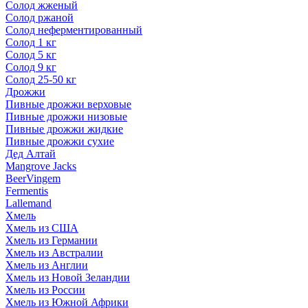
Солод жженый
Солод ржаной
Солод неферментированный
Солод 1 кг
Солод 5 кг
Солод 9 кг
Солод 25-50 кг
Дрожжи
Пивные дрожжи верховые
Пивные дрожжи низовые
Пивные дрожжи жидкие
Пивные дрожжи сухие
Дед Алтай
Mangrove Jacks
BeerVingem
Fermentis
Lallemand
Хмель
Хмель из США
Хмель из Германии
Хмель из Австралии
Хмель из Англии
Хмель из Новой Зеландии
Хмель из России
Хмель из Южной Африки