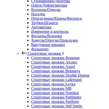
Сухопарники/Диоптры
Царги/Дефлегматоры
Колонны/Отводы
Насадки
Переходники/Краны/Фитинги
Трубки/Шланги
Автоматика
Измерение и контроль
Фильтры/Воронки
Хомуты/Обручи/Прокладки
Вакуумные крышки
Фальшдно
Спиртовые дрожжи
Спиртовые дрожжи Bragman
Спиртовые дрожжи Alcotec
Спиртовые дрожжи Angel
Спиртовые дрожжи Bekmaya
Спиртовые дрожжи Double Dragon
Спиртовые дрожжи Lallemand
Спиртовые дрожжи Leyka
Спиртовые дрожжи MB
Спиртовые дрожжи Nomikai
Спиртовые дрожжи Pathfinder
Спиртовые дрожжи Puriferm
Спиртовые дрожжи Still Spirits