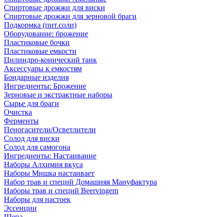
Спиртовые дрожжи для виски
Спиртовые дрожжи для зерновой браги
Подкормка (пит.соли)
Оборудование: брожение
Пластиковые бочки
Пластиковые емкости
Цилиндро-конический танк
Аксессуары к емкостям
Бондарные изделия
Ингредиенты: Брожение
Зерновые и экстрактные наборы
Сырье для браги
Очистка
Ферменты
Пеногасители/Осветлители
Солод для виски
Солод для самогона
Ингредиенты: Настаивание
Наборы Алхимия вкуса
Наборы Мишка настаивает
Набор трав и специй Домашняя Мануфактура
Наборы трав и специй Beervingem
Наборы для настоек
Эссенции
Щепа