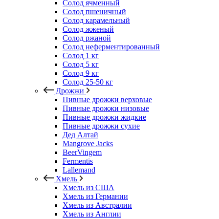
Солод ячменный
Солод пшеничный
Солод карамельный
Солод жженый
Солод ржаной
Солод неферментированный
Солод 1 кг
Солод 5 кг
Солод 9 кг
Солод 25-50 кг
Дрожжи
Пивные дрожжи верховые
Пивные дрожжи низовые
Пивные дрожжи жидкие
Пивные дрожжи сухие
Дед Алтай
Mangrove Jacks
BeerVingem
Fermentis
Lallemand
Хмель
Хмель из США
Хмель из Германии
Хмель из Австралии
Хмель из Англии