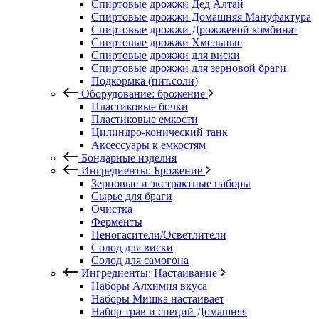
Спиртовые дрожжи Дед Алтай
Спиртовые дрожжи Домашняя Мануфактура
Спиртовые дрожжи Дрожжевой комбинат
Спиртовые дрожжи Хмельные
Спиртовые дрожжи для виски
Спиртовые дрожжи для зерновой браги
Подкормка (пит.соли)
Оборудование: брожение
Пластиковые бочки
Пластиковые емкости
Цилиндро-конический танк
Аксессуары к емкостям
Бондарные изделия
Ингредиенты: Брожение
Зерновые и экстрактные наборы
Сырье для браги
Очистка
Ферменты
Пеногасители/Осветлители
Солод для виски
Солод для самогона
Ингредиенты: Настаивание
Наборы Алхимия вкуса
Наборы Мишка настаивает
Набор трав и специй Домашняя