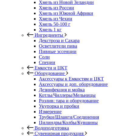
Хмель из Новой Зеландии
Хмель из России
Хмель из Южной Африки
Хмель из Чехии
Хмель 50-100 г
Хмель 1 кг
Ингредиенты
Декстроза и Сахара
Осветлители пива
Пивные эссенции
Соли
Специи
Емкости и ЦКТ
Оборудование
Аксессуары к Емкостям и ЦКТ
Аксессуары и доп. оборудование
Дезинфекция и мойка
Котлы/Чиллеры/Мельницы
Розлив: тара и оборудование
Укупорка и пробки
Измерение
Трубки/Шланги/Соединения
Цилиндры/Колбы/Кувшины
Водоподготовка
Сувенирная продукция