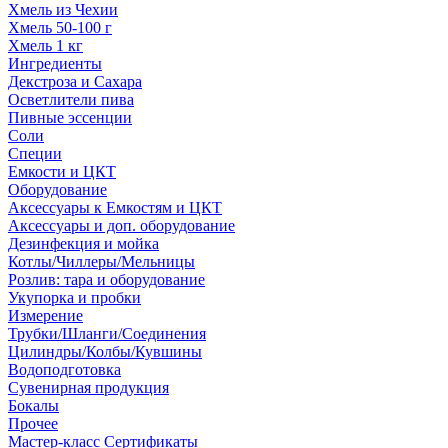
Хмель из Чехии
Хмель 50-100 г
Хмель 1 кг
Ингредиенты
Декстроза и Сахара
Осветлители пива
Пивные эссенции
Соли
Специи
Емкости и ЦКТ
Оборудование
Аксессуары к Емкостям и ЦКТ
Аксессуары и доп. оборудование
Дезинфекция и мойка
Котлы/Чиллеры/Мельницы
Розлив: тара и оборудование
Укупорка и пробки
Измерение
Трубки/Шланги/Соединения
Цилиндры/Колбы/Кувшины
Водоподготовка
Сувенирная продукция
Бокалы
Прочее
Мастер-класс Сертификаты