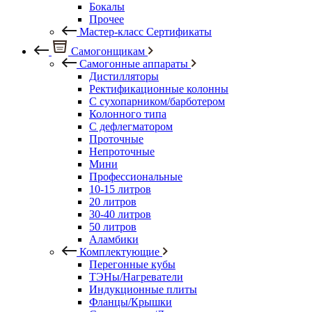
Бокалы
Прочее
Мастер-класс Сертификаты
Самогонщикам
Самогонные аппараты
Дистилляторы
Ректификационные колонны
С сухопарником/барботером
Колонного типа
С дефлегматором
Проточные
Непроточные
Мини
Профессиональные
10-15 литров
20 литров
30-40 литров
50 литров
Аламбики
Комплектующие
Перегонные кубы
ТЭНы/Нагреватели
Индукционные плиты
Фланцы/Крышки