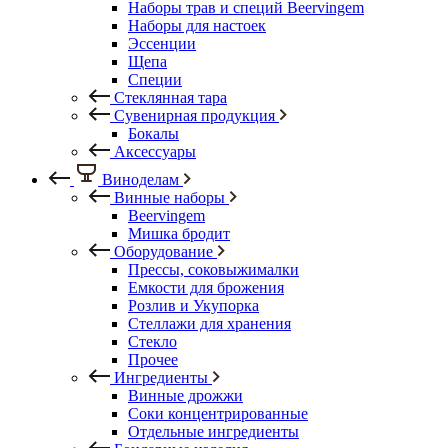
Наборы трав и специй Beervingem
Наборы для настоек
Эссенции
Щепа
Специи
Стеклянная тара
Сувенирная продукция
Бокалы
Аксессуары
Виноделам
Винные наборы
Beervingem
Мишка бродит
Оборудование
Прессы, соковыжималки
Емкости для брожения
Розлив и Укупорка
Стеллажи для хранения
Стекло
Прочее
Ингредиенты
Винные дрожжи
Соки концентрированные
Отдельные ингредиенты