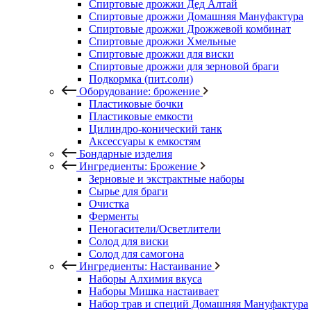
Спиртовые дрожжи Дед Алтай
Спиртовые дрожжи Домашняя Мануфактура
Спиртовые дрожжи Дрожжевой комбинат
Спиртовые дрожжи Хмельные
Спиртовые дрожжи для виски
Спиртовые дрожжи для зерновой браги
Подкормка (пит.соли)
Оборудование: брожение
Пластиковые бочки
Пластиковые емкости
Цилиндро-конический танк
Аксессуары к емкостям
Бондарные изделия
Ингредиенты: Брожение
Зерновые и экстрактные наборы
Сырье для браги
Очистка
Ферменты
Пеногасители/Осветлители
Солод для виски
Солод для самогона
Ингредиенты: Настаивание
Наборы Алхимия вкуса
Наборы Мишка настаивает
Набор трав и специй Домашняя Мануфактура