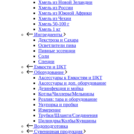
Хмель из Новой Зеландии
Хмель из России
Хмель из Южной Африки
Хмель из Чехии
Хмель 50-100 г
Хмель 1 кг
Ингредиенты
Декстроза и Сахара
Осветлители пива
Пивные эссенции
Соли
Специи
Емкости и ЦКТ
Оборудование
Аксессуары к Емкостям и ЦКТ
Аксессуары и доп. оборудование
Дезинфекция и мойка
Котлы/Чиллеры/Мельницы
Розлив: тара и оборудование
Укупорка и пробки
Измерение
Трубки/Шланги/Соединения
Цилиндры/Колбы/Кувшины
Водоподготовка
Сувенирная продукция