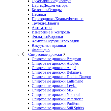
Сухопарники/Диоптры
Царги/Дефлегматоры
Колонны/Отводы
Насадки
Переходники/Краны/Фитинги
Трубки/Шланги
Автоматика
Измерение и контроль
Фильтры/Воронки
Хомуты/Обручи/Прокладки
Вакуумные крышки
Фальшдно
Спиртовые дрожжи
Спиртовые дрожжи Bragman
Спиртовые дрожжи Alcotec
Спиртовые дрожжи Angel
Спиртовые дрожжи Bekmaya
Спиртовые дрожжи Double Dragon
Спиртовые дрожжи Lallemand
Спиртовые дрожжи Leyka
Спиртовые дрожжи MB
Спиртовые дрожжи Nomikai
Спиртовые дрожжи Pathfinder
Спиртовые дрожжи Puriferm
Спиртовые дрожжи Still Spirits