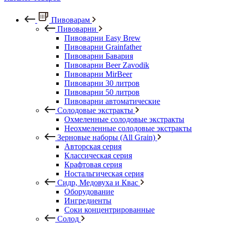
Пивоварам
Пивоварни
Пивоварни Easy Brew
Пивоварни Grainfather
Пивоварни Бавария
Пивоварни Beer Zavodik
Пивоварни MirBeer
Пивоварни 30 литров
Пивоварни 50 литров
Пивоварни автоматические
Солодовые экстракты
Охмеленные солодовые экстракты
Неохмеленные солодовые экстракты
Зерновые наборы (All Grain)
Авторская серия
Классическая серия
Крафтовая серия
Ностальгическая серия
Сидр, Медовуха и Квас
Оборудование
Ингредиенты
Соки концентрированные
Солод