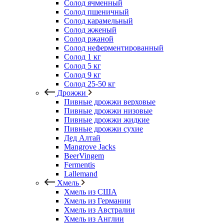
Солод ячменный
Солод пшеничный
Солод карамельный
Солод жженый
Солод ржаной
Солод неферментированный
Солод 1 кг
Солод 5 кг
Солод 9 кг
Солод 25-50 кг
Дрожжи
Пивные дрожжи верховые
Пивные дрожжи низовые
Пивные дрожжи жидкие
Пивные дрожжи сухие
Дед Алтай
Mangrove Jacks
BeerVingem
Fermentis
Lallemand
Хмель
Хмель из США
Хмель из Германии
Хмель из Австралии
Хмель из Англии