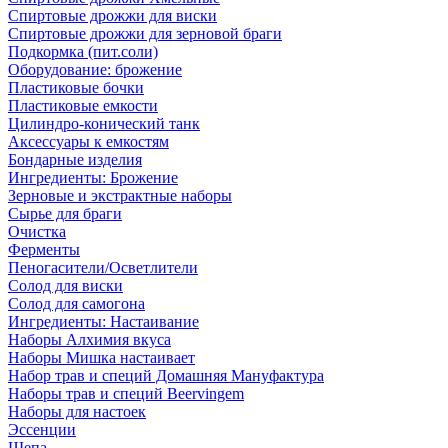
Спиртовые дрожжи для виски
Спиртовые дрожжи для зерновой браги
Подкормка (пит.соли)
Оборудование: брожение
Пластиковые бочки
Пластиковые емкости
Цилиндро-конический танк
Аксессуары к емкостям
Бондарные изделия
Ингредиенты: Брожение
Зерновые и экстрактные наборы
Сырье для браги
Очистка
Ферменты
Пеногасители/Осветлители
Солод для виски
Солод для самогона
Ингредиенты: Настаивание
Наборы Алхимия вкуса
Наборы Мишка настаивает
Набор трав и специй Домашняя Мануфактура
Наборы трав и специй Beervingem
Наборы для настоек
Эссенции
Щепа