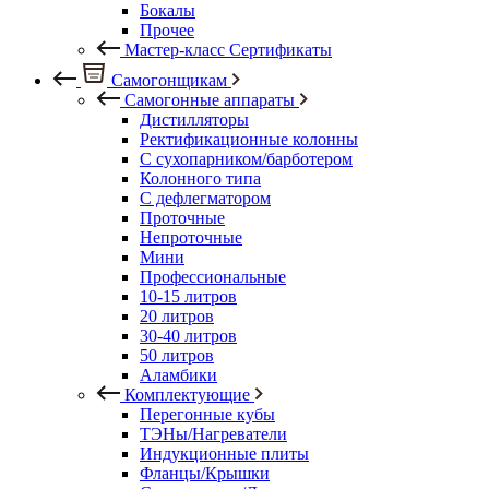
Бокалы
Прочее
Мастер-класс Сертификаты
Самогонщикам
Самогонные аппараты
Дистилляторы
Ректификационные колонны
С сухопарником/барботером
Колонного типа
С дефлегматором
Проточные
Непроточные
Мини
Профессиональные
10-15 литров
20 литров
30-40 литров
50 литров
Аламбики
Комплектующие
Перегонные кубы
ТЭНы/Нагреватели
Индукционные плиты
Фланцы/Крышки