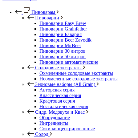
Пивоварам
Пивоварни
Пивоварни Easy Brew
Пивоварни Grainfather
Пивоварни Бавария
Пивоварни Beer Zavodik
Пивоварни MirBeer
Пивоварни 30 литров
Пивоварни 50 литров
Пивоварни автоматические
Солодовые экстракты
Охмеленные солодовые экстракты
Неохмеленные солодовые экстракты
Зерновые наборы (All Grain)
Авторская серия
Классическая серия
Крафтовая серия
Ностальгическая серия
Сидр, Медовуха и Квас
Оборудование
Ингредиенты
Соки концентрированные
Солод