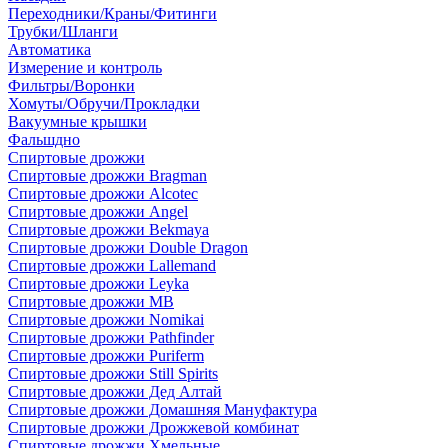
Переходники/Краны/Фитинги
Трубки/Шланги
Автоматика
Измерение и контроль
Фильтры/Воронки
Хомуты/Обручи/Прокладки
Вакуумные крышки
Фальшдно
Спиртовые дрожжи
Спиртовые дрожжи Bragman
Спиртовые дрожжи Alcotec
Спиртовые дрожжи Angel
Спиртовые дрожжи Bekmaya
Спиртовые дрожжи Double Dragon
Спиртовые дрожжи Lallemand
Спиртовые дрожжи Leyka
Спиртовые дрожжи MB
Спиртовые дрожжи Nomikai
Спиртовые дрожжи Pathfinder
Спиртовые дрожжи Puriferm
Спиртовые дрожжи Still Spirits
Спиртовые дрожжи Дед Алтай
Спиртовые дрожжи Домашняя Мануфактура
Спиртовые дрожжи Дрожжевой комбинат
Спиртовые дрожжи Хмельные