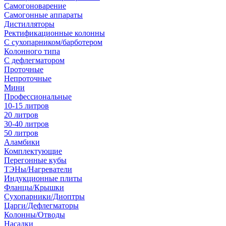
Самогоноварение
Самогонные аппараты
Дистилляторы
Ректификационные колонны
С сухопарником/барботером
Колонного типа
С дефлегматором
Проточные
Непроточные
Мини
Профессиональные
10-15 литров
20 литров
30-40 литров
50 литров
Аламбики
Комплектующие
Перегонные кубы
ТЭНы/Нагреватели
Индукционные плиты
Фланцы/Крышки
Сухопарники/Диоптры
Царги/Дефлегматоры
Колонны/Отводы
Насадки