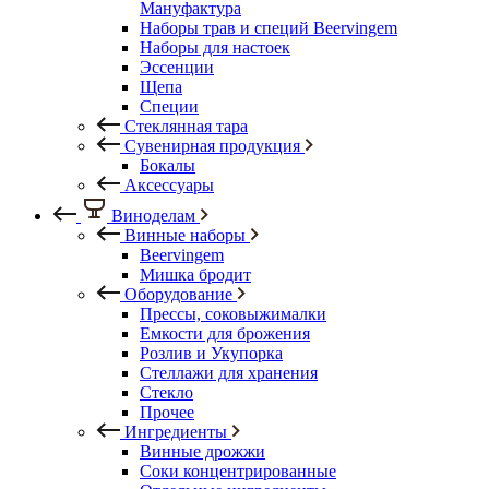
Мануфактура
Наборы трав и специй Beervingem
Наборы для настоек
Эссенции
Щепа
Специи
Стеклянная тара
Сувенирная продукция
Бокалы
Аксессуары
Виноделам
Винные наборы
Beervingem
Мишка бродит
Оборудование
Прессы, соковыжималки
Емкости для брожения
Розлив и Укупорка
Стеллажи для хранения
Стекло
Прочее
Ингредиенты
Винные дрожжи
Соки концентрированные