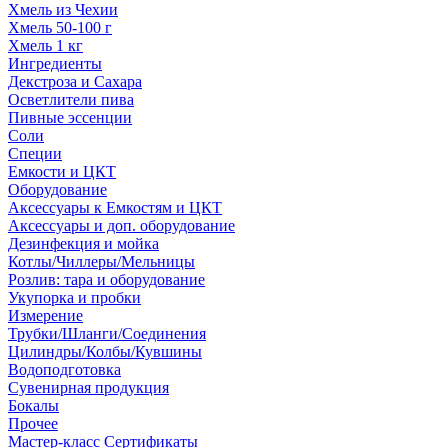
Хмель из Чехии
Хмель 50-100 г
Хмель 1 кг
Ингредиенты
Декстроза и Сахара
Осветлители пива
Пивные эссенции
Соли
Специи
Емкости и ЦКТ
Оборудование
Аксессуары к Емкостям и ЦКТ
Аксессуары и доп. оборудование
Дезинфекция и мойка
Котлы/Чиллеры/Мельницы
Розлив: тара и оборудование
Укупорка и пробки
Измерение
Трубки/Шланги/Соединения
Цилиндры/Колбы/Кувшины
Водоподготовка
Сувенирная продукция
Бокалы
Прочее
Мастер-класс Сертификаты