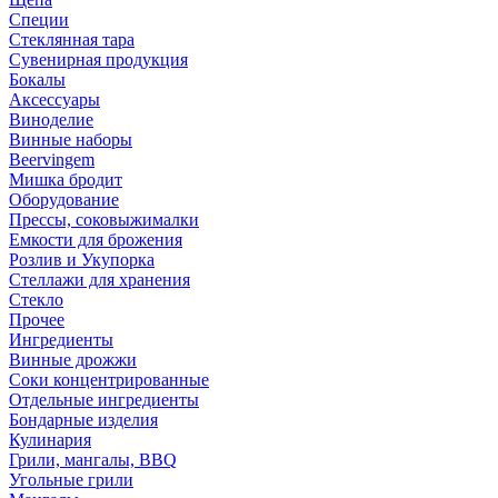
Специи
Стеклянная тара
Сувенирная продукция
Бокалы
Аксессуары
Виноделие
Винные наборы
Beervingem
Мишка бродит
Оборудование
Прессы, соковыжималки
Емкости для брожения
Розлив и Укупорка
Стеллажи для хранения
Стекло
Прочее
Ингредиенты
Винные дрожжи
Соки концентрированные
Отдельные ингредиенты
Бондарные изделия
Кулинария
Грили, мангалы, BBQ
Угольные грили