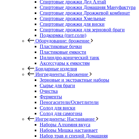
Спиртовые дрожжи Дед Алтай
Спиртовые дрожжи Домашняя Мануфактура
Спиртовые дрожжи Дрожжевой комбинат
Спиртовые дрожжи Хмельные
Спиртовые дрожжи для виски
Спиртовые дрожжи для зерновой браги
Подкормка (пит.соли)
Оборудование: брожение
Пластиковые бочки
Пластиковые емкости
Цилиндро-конический танк
Аксессуары к емкостям
Бондарные изделия
Ингредиенты: Брожение
Зерновые и экстрактные наборы
Сырье для браги
Очистка
Ферменты
Пеногасители/Осветлители
Солод для виски
Солод для самогона
Ингредиенты: Настаивание
Наборы Алхимия вкуса
Наборы Мишка настаивает
Набор трав и специй Домашняя