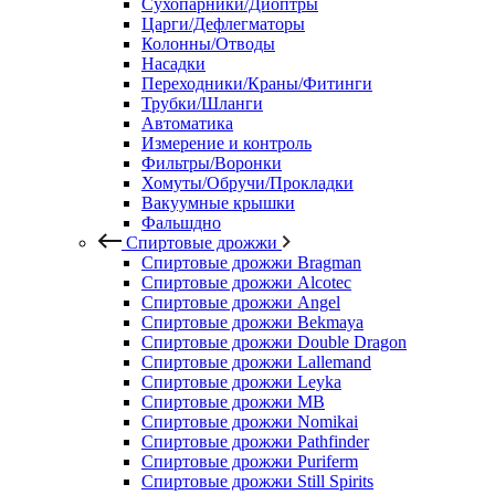
Сухопарники/Диоптры
Царги/Дефлегматоры
Колонны/Отводы
Насадки
Переходники/Краны/Фитинги
Трубки/Шланги
Автоматика
Измерение и контроль
Фильтры/Воронки
Хомуты/Обручи/Прокладки
Вакуумные крышки
Фальшдно
Спиртовые дрожжи
Спиртовые дрожжи Bragman
Спиртовые дрожжи Alcotec
Спиртовые дрожжи Angel
Спиртовые дрожжи Bekmaya
Спиртовые дрожжи Double Dragon
Спиртовые дрожжи Lallemand
Спиртовые дрожжи Leyka
Спиртовые дрожжи MB
Спиртовые дрожжи Nomikai
Спиртовые дрожжи Pathfinder
Спиртовые дрожжи Puriferm
Спиртовые дрожжи Still Spirits