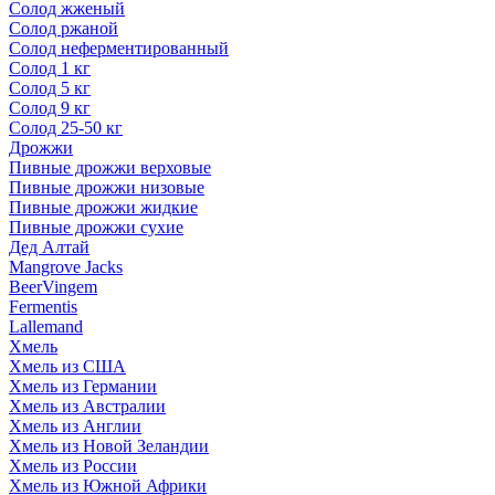
Солод жженый
Солод ржаной
Солод неферментированный
Солод 1 кг
Солод 5 кг
Солод 9 кг
Солод 25-50 кг
Дрожжи
Пивные дрожжи верховые
Пивные дрожжи низовые
Пивные дрожжи жидкие
Пивные дрожжи сухие
Дед Алтай
Mangrove Jacks
BeerVingem
Fermentis
Lallemand
Хмель
Хмель из США
Хмель из Германии
Хмель из Австралии
Хмель из Англии
Хмель из Новой Зеландии
Хмель из России
Хмель из Южной Африки