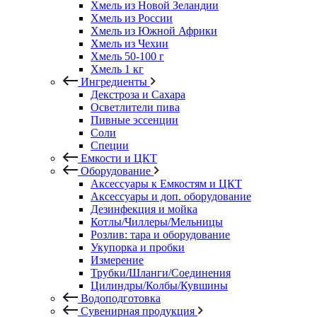
Хмель из Новой Зеландии
Хмель из России
Хмель из Южной Африки
Хмель из Чехии
Хмель 50-100 г
Хмель 1 кг
Ингредиенты
Декстроза и Сахара
Осветлители пива
Пивные эссенции
Соли
Специи
Емкости и ЦКТ
Оборудование
Аксессуары к Емкостям и ЦКТ
Аксессуары и доп. оборудование
Дезинфекция и мойка
Котлы/Чиллеры/Мельницы
Розлив: тара и оборудование
Укупорка и пробки
Измерение
Трубки/Шланги/Соединения
Цилиндры/Колбы/Кувшины
Водоподготовка
Сувенирная продукция