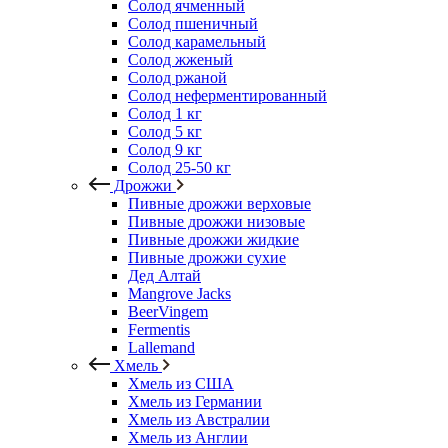
Солод ячменный
Солод пшеничный
Солод карамельный
Солод жженый
Солод ржаной
Солод неферментированный
Солод 1 кг
Солод 5 кг
Солод 9 кг
Солод 25-50 кг
Дрожжи
Пивные дрожжи верховые
Пивные дрожжи низовые
Пивные дрожжи жидкие
Пивные дрожжи сухие
Дед Алтай
Mangrove Jacks
BeerVingem
Fermentis
Lallemand
Хмель
Хмель из США
Хмель из Германии
Хмель из Австралии
Хмель из Англии