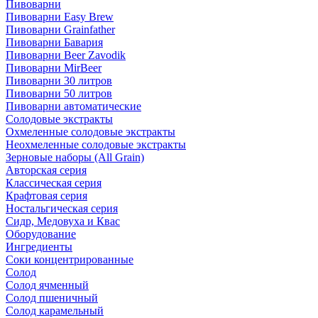
Пивоварни
Пивоварни Easy Brew
Пивоварни Grainfather
Пивоварни Бавария
Пивоварни Beer Zavodik
Пивоварни MirBeer
Пивоварни 30 литров
Пивоварни 50 литров
Пивоварни автоматические
Солодовые экстракты
Охмеленные солодовые экстракты
Неохмеленные солодовые экстракты
Зерновые наборы (All Grain)
Авторская серия
Классическая серия
Крафтовая серия
Ностальгическая серия
Сидр, Медовуха и Квас
Оборудование
Ингредиенты
Соки концентрированные
Солод
Солод ячменный
Солод пшеничный
Солод карамельный