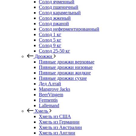
Солод ячменный
Солод пшеничный
Солод карамельный
Солод жженый
Солод ржаной
Солод неферментированный
Солод 1 кг
Солод 5 кг
Солод 9 кг
Солод 25-50 кг
Дрожжи
Пивные дрожжи верховые
Пивные дрожжи низовые
Пивные дрожжи жидкие
Пивные дрожжи сухие
Дед Алтай
Mangrove Jacks
BeerVingem
Fermentis
Lallemand
Хмель
Хмель из США
Хмель из Германии
Хмель из Австралии
Хмель из Англии