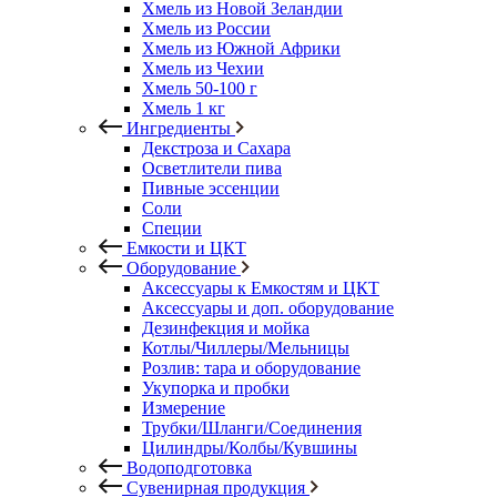
Хмель из Новой Зеландии
Хмель из России
Хмель из Южной Африки
Хмель из Чехии
Хмель 50-100 г
Хмель 1 кг
Ингредиенты
Декстроза и Сахара
Осветлители пива
Пивные эссенции
Соли
Специи
Емкости и ЦКТ
Оборудование
Аксессуары к Емкостям и ЦКТ
Аксессуары и доп. оборудование
Дезинфекция и мойка
Котлы/Чиллеры/Мельницы
Розлив: тара и оборудование
Укупорка и пробки
Измерение
Трубки/Шланги/Соединения
Цилиндры/Колбы/Кувшины
Водоподготовка
Сувенирная продукция