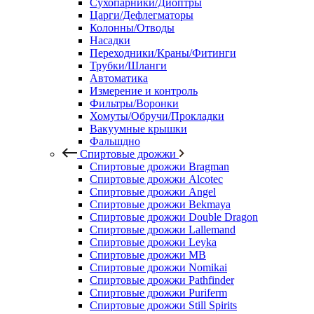
Сухопарники/Диоптры
Царги/Дефлегматоры
Колонны/Отводы
Насадки
Переходники/Краны/Фитинги
Трубки/Шланги
Автоматика
Измерение и контроль
Фильтры/Воронки
Хомуты/Обручи/Прокладки
Вакуумные крышки
Фальшдно
Спиртовые дрожжи
Спиртовые дрожжи Bragman
Спиртовые дрожжи Alcotec
Спиртовые дрожжи Angel
Спиртовые дрожжи Bekmaya
Спиртовые дрожжи Double Dragon
Спиртовые дрожжи Lallemand
Спиртовые дрожжи Leyka
Спиртовые дрожжи MB
Спиртовые дрожжи Nomikai
Спиртовые дрожжи Pathfinder
Спиртовые дрожжи Puriferm
Спиртовые дрожжи Still Spirits