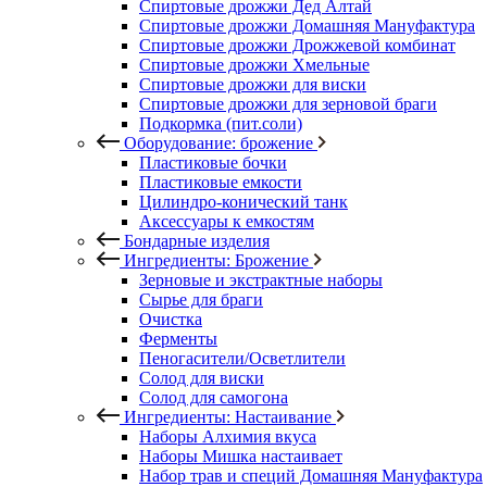
Спиртовые дрожжи Дед Алтай
Спиртовые дрожжи Домашняя Мануфактура
Спиртовые дрожжи Дрожжевой комбинат
Спиртовые дрожжи Хмельные
Спиртовые дрожжи для виски
Спиртовые дрожжи для зерновой браги
Подкормка (пит.соли)
Оборудование: брожение
Пластиковые бочки
Пластиковые емкости
Цилиндро-конический танк
Аксессуары к емкостям
Бондарные изделия
Ингредиенты: Брожение
Зерновые и экстрактные наборы
Сырье для браги
Очистка
Ферменты
Пеногасители/Осветлители
Солод для виски
Солод для самогона
Ингредиенты: Настаивание
Наборы Алхимия вкуса
Наборы Мишка настаивает
Набор трав и специй Домашняя Мануфактура