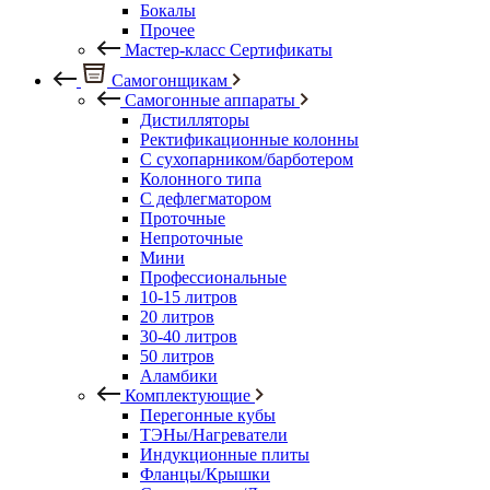
Бокалы
Прочее
Мастер-класс Сертификаты
Самогонщикам
Самогонные аппараты
Дистилляторы
Ректификационные колонны
С сухопарником/барботером
Колонного типа
С дефлегматором
Проточные
Непроточные
Мини
Профессиональные
10-15 литров
20 литров
30-40 литров
50 литров
Аламбики
Комплектующие
Перегонные кубы
ТЭНы/Нагреватели
Индукционные плиты
Фланцы/Крышки