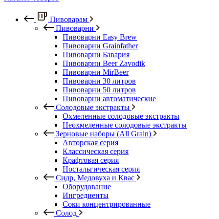
Пивоварам
Пивоварни
Пивоварни Easy Brew
Пивоварни Grainfather
Пивоварни Бавария
Пивоварни Beer Zavodik
Пивоварни MirBeer
Пивоварни 30 литров
Пивоварни 50 литров
Пивоварни автоматические
Солодовые экстракты
Охмеленные солодовые экстракты
Неохмеленные солодовые экстракты
Зерновые наборы (All Grain)
Авторская серия
Классическая серия
Крафтовая серия
Ностальгическая серия
Сидр, Медовуха и Квас
Оборудование
Ингредиенты
Соки концентрированные
Солод