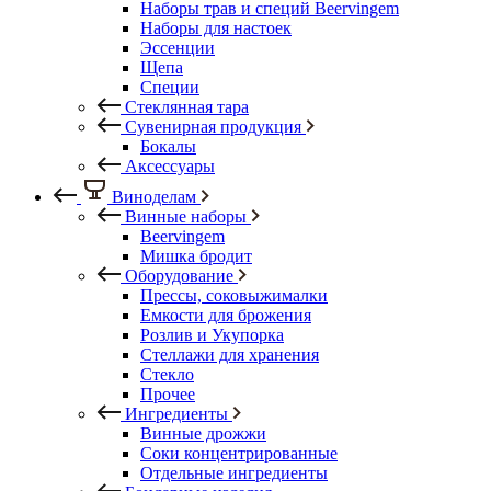
Наборы трав и специй Beervingem
Наборы для настоек
Эссенции
Щепа
Специи
Стеклянная тара
Сувенирная продукция
Бокалы
Аксессуары
Виноделам
Винные наборы
Beervingem
Мишка бродит
Оборудование
Прессы, соковыжималки
Емкости для брожения
Розлив и Укупорка
Стеллажи для хранения
Стекло
Прочее
Ингредиенты
Винные дрожжи
Соки концентрированные
Отдельные ингредиенты