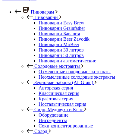
Пивоварам
Пивоварни
Пивоварни Easy Brew
Пивоварни Grainfather
Пивоварни Бавария
Пивоварни Beer Zavodik
Пивоварни MirBeer
Пивоварни 30 литров
Пивоварни 50 литров
Пивоварни автоматические
Солодовые экстракты
Охмеленные солодовые экстракты
Неохмеленные солодовые экстракты
Зерновые наборы (All Grain)
Авторская серия
Классическая серия
Крафтовая серия
Ностальгическая серия
Сидр, Медовуха и Квас
Оборудование
Ингредиенты
Соки концентрированные
Солод