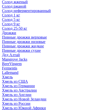
Солод жженый
Солод ржаной
Солод неферментированный
Солод 1 кг
Солод 5 кг
Солод 9 кг
Солод 25-50 кг
Дрожжи
Пивные дрожжи верховые
Пивные дрожжи низовые
Пивные дрожжи жидкие
Пивные дрожжи сухие
Дед Алтай
Mangrove Jacks
BeerVingem
Fermentis
Lallemand
Хмель
Хмель из США
Хмель из Германии
Хмель из Австралии
Хмель из Англии
Хмель из Новой Зеландии
Хмель из России
Хмель из Южной Африки