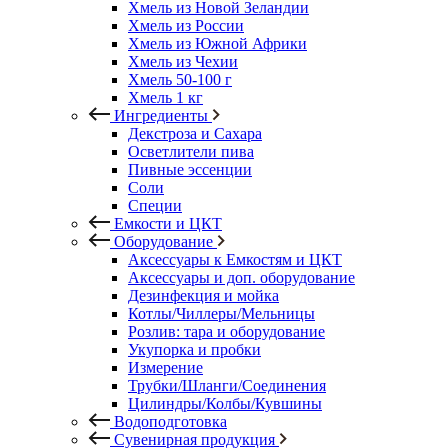
Хмель из Новой Зеландии
Хмель из России
Хмель из Южной Африки
Хмель из Чехии
Хмель 50-100 г
Хмель 1 кг
Ингредиенты
Декстроза и Сахара
Осветлители пива
Пивные эссенции
Соли
Специи
Емкости и ЦКТ
Оборудование
Аксессуары к Емкостям и ЦКТ
Аксессуары и доп. оборудование
Дезинфекция и мойка
Котлы/Чиллеры/Мельницы
Розлив: тара и оборудование
Укупорка и пробки
Измерение
Трубки/Шланги/Соединения
Цилиндры/Колбы/Кувшины
Водоподготовка
Сувенирная продукция