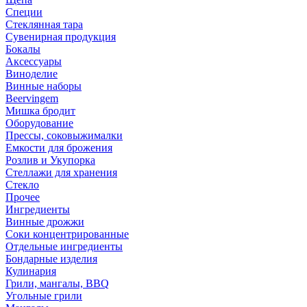
Специи
Стеклянная тара
Сувенирная продукция
Бокалы
Аксессуары
Виноделие
Винные наборы
Beervingem
Мишка бродит
Оборудование
Прессы, соковыжималки
Емкости для брожения
Розлив и Укупорка
Стеллажи для хранения
Стекло
Прочее
Ингредиенты
Винные дрожжи
Соки концентрированные
Отдельные ингредиенты
Бондарные изделия
Кулинария
Грили, мангалы, BBQ
Угольные грили