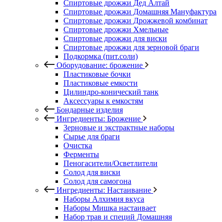
Спиртовые дрожжи Дед Алтай
Спиртовые дрожжи Домашняя Мануфактура
Спиртовые дрожжи Дрожжевой комбинат
Спиртовые дрожжи Хмельные
Спиртовые дрожжи для виски
Спиртовые дрожжи для зерновой браги
Подкормка (пит.соли)
Оборудование: брожение
Пластиковые бочки
Пластиковые емкости
Цилиндро-конический танк
Аксессуары к емкостям
Бондарные изделия
Ингредиенты: Брожение
Зерновые и экстрактные наборы
Сырье для браги
Очистка
Ферменты
Пеногасители/Осветлители
Солод для виски
Солод для самогона
Ингредиенты: Настаивание
Наборы Алхимия вкуса
Наборы Мишка настаивает
Набор трав и специй Домашняя