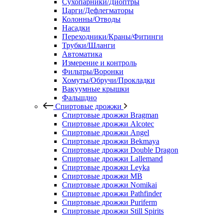
Сухопарники/Диоптры
Царги/Дефлегматоры
Колонны/Отводы
Насадки
Переходники/Краны/Фитинги
Трубки/Шланги
Автоматика
Измерение и контроль
Фильтры/Воронки
Хомуты/Обручи/Прокладки
Вакуумные крышки
Фальшдно
Спиртовые дрожжи
Спиртовые дрожжи Bragman
Спиртовые дрожжи Alcotec
Спиртовые дрожжи Angel
Спиртовые дрожжи Bekmaya
Спиртовые дрожжи Double Dragon
Спиртовые дрожжи Lallemand
Спиртовые дрожжи Leyka
Спиртовые дрожжи MB
Спиртовые дрожжи Nomikai
Спиртовые дрожжи Pathfinder
Спиртовые дрожжи Puriferm
Спиртовые дрожжи Still Spirits