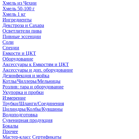
Хмель из Чехии
Хмель 50-100 г
Хмель 1 кг
Ингредиенты
Декстроза и Сахара
Осветлители пива
Пивные эссенции
Соли
Специи
Емкости и ЦКТ
Оборудование
Аксессуары к Емкостям и ЦКТ
Аксессуары и доп. оборудование
Дезинфекция и мойка
Котлы/Чиллеры/Мельницы
Розлив: тара и оборудование
Укупорка и пробки
Измерение
Трубки/Шланги/Соединения
Цилиндры/Колбы/Кувшины
Водоподготовка
Сувенирная продукция
Бокалы
Прочее
Мастер-класс Сертификаты