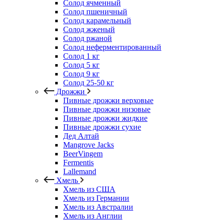
Солод ячменный
Солод пшеничный
Солод карамельный
Солод жженый
Солод ржаной
Солод неферментированный
Солод 1 кг
Солод 5 кг
Солод 9 кг
Солод 25-50 кг
Дрожжи
Пивные дрожжи верховые
Пивные дрожжи низовые
Пивные дрожжи жидкие
Пивные дрожжи сухие
Дед Алтай
Mangrove Jacks
BeerVingem
Fermentis
Lallemand
Хмель
Хмель из США
Хмель из Германии
Хмель из Австралии
Хмель из Англии