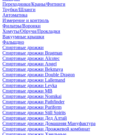
Переходники/Краны/Фитинги
Трубки/Шланги
Автоматика
Измерение и контроль
Фильтры/Воронки
Хомуты/Обручи/Прокладки
Вакуумные крышки
Фальшдно
Спиртовые дрожжи
Спиртовые дрожжи Bragman
Спиртовые дрожжи Alcotec
Спиртовые дрожжи Angel
Спиртовые дрожжи Bekmaya
Спиртовые дрожжи Double Dragon
Спиртовые дрожжи Lallemand
Спиртовые дрожжи Leyka
Спиртовые дрожжи MB
Спиртовые дрожжи Nomikai
Спиртовые дрожжи Pathfinder
Спиртовые дрожжи Puriferm
Спиртовые дрожжи Still Spirits
Спиртовые дрожжи Дед Алтай
Спиртовые дрожжи Домашняя Мануфактура
Спиртовые дрожжи Дрожжевой комбинат
Спиртовые дрожжи Хмельные