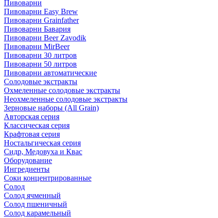
Пивоварни
Пивоварни Easy Brew
Пивоварни Grainfather
Пивоварни Бавария
Пивоварни Beer Zavodik
Пивоварни MirBeer
Пивоварни 30 литров
Пивоварни 50 литров
Пивоварни автоматические
Солодовые экстракты
Охмеленные солодовые экстракты
Неохмеленные солодовые экстракты
Зерновые наборы (All Grain)
Авторская серия
Классическая серия
Крафтовая серия
Ностальгическая серия
Сидр, Медовуха и Квас
Оборудование
Ингредиенты
Соки концентрированные
Солод
Солод ячменный
Солод пшеничный
Солод карамельный