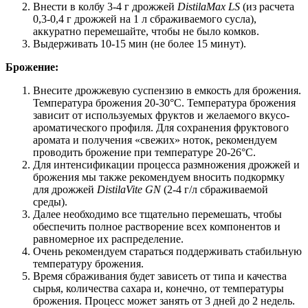
Внести в колбу 3-4 г дрожжей
DistilaMax
LS
(из расчета
0,3-0,4 г дрожжей на 1 л сбраживаемого сусла),
аккуратно перемешайте, чтобы не было комков.
Выдерживать 10-15 мин (не более 15 минут).
Брожение:
Внесите дрожжевую суспензию в емкость для брожения.
Температура брожения 20-30°С. Температура брожения
зависит от используемых фруктов и желаемого вкусо-
ароматического профиля. Для сохранения фруктового
аромата и получения «свежих» ноток, рекомендуем
проводить брожение при температуре 20-26°С.
Для интенсификации процесса размножения дрожжей и
брожения мы также рекомендуем вносить подкормку
для дрожжей
DistilaVite
GN
(2-4 г/л сбраживаемой
среды).
Далее необходимо все тщательно перемешать, чтобы
обеспечить полное растворение всех компонентов и
равномерное их распределение.
Очень рекомендуем стараться поддерживать стабильную
температуру брожения.
Время сбраживания будет зависеть от типа и качества
сырья, количества сахара и, конечно, от температуры
брожения. Процесс может занять от 3 дней до 2 недель.