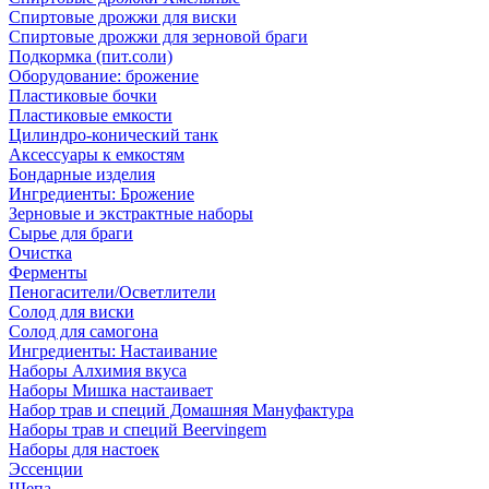
Спиртовые дрожжи для виски
Спиртовые дрожжи для зерновой браги
Подкормка (пит.соли)
Оборудование: брожение
Пластиковые бочки
Пластиковые емкости
Цилиндро-конический танк
Аксессуары к емкостям
Бондарные изделия
Ингредиенты: Брожение
Зерновые и экстрактные наборы
Сырье для браги
Очистка
Ферменты
Пеногасители/Осветлители
Солод для виски
Солод для самогона
Ингредиенты: Настаивание
Наборы Алхимия вкуса
Наборы Мишка настаивает
Набор трав и специй Домашняя Мануфактура
Наборы трав и специй Beervingem
Наборы для настоек
Эссенции
Щепа