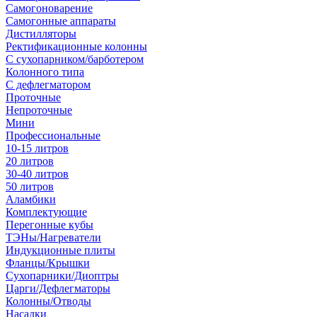
Самогоноварение
Самогонные аппараты
Дистилляторы
Ректификационные колонны
С сухопарником/барботером
Колонного типа
С дефлегматором
Проточные
Непроточные
Мини
Профессиональные
10-15 литров
20 литров
30-40 литров
50 литров
Аламбики
Комплектующие
Перегонные кубы
ТЭНы/Нагреватели
Индукционные плиты
Фланцы/Крышки
Сухопарники/Диоптры
Царги/Дефлегматоры
Колонны/Отводы
Насадки