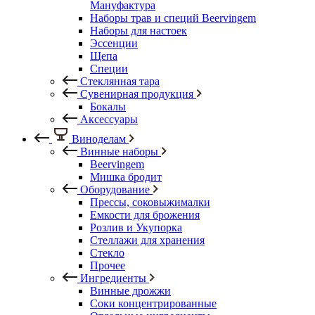
Мануфактура
Наборы трав и специй Beervingem
Наборы для настоек
Эссенции
Щепа
Специи
Стеклянная тара
Сувенирная продукция
Бокалы
Аксессуары
Виноделам
Винные наборы
Beervingem
Мишка бродит
Оборудование
Прессы, соковыжималки
Емкости для брожения
Розлив и Укупорка
Стеллажи для хранения
Стекло
Прочее
Ингредиенты
Винные дрожжи
Соки концентрированные