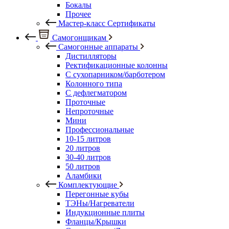
Бокалы
Прочее
Мастер-класс Сертификаты
Самогонщикам
Самогонные аппараты
Дистилляторы
Ректификационные колонны
С сухопарником/барботером
Колонного типа
С дефлегматором
Проточные
Непроточные
Мини
Профессиональные
10-15 литров
20 литров
30-40 литров
50 литров
Аламбики
Комплектующие
Перегонные кубы
ТЭНы/Нагреватели
Индукционные плиты
Фланцы/Крышки