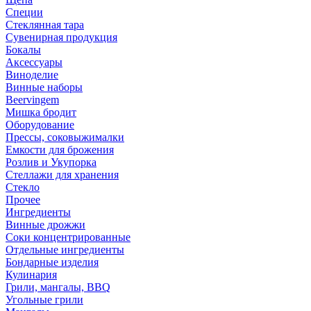
Специи
Стеклянная тара
Сувенирная продукция
Бокалы
Аксессуары
Виноделие
Винные наборы
Beervingem
Мишка бродит
Оборудование
Прессы, соковыжималки
Емкости для брожения
Розлив и Укупорка
Стеллажи для хранения
Стекло
Прочее
Ингредиенты
Винные дрожжи
Соки концентрированные
Отдельные ингредиенты
Бондарные изделия
Кулинария
Грили, мангалы, BBQ
Угольные грили