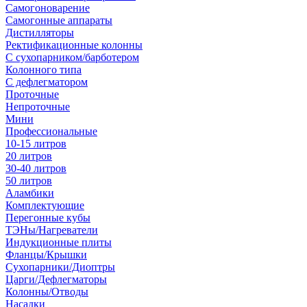
Самогоноварение
Самогонные аппараты
Дистилляторы
Ректификационные колонны
С сухопарником/барботером
Колонного типа
С дефлегматором
Проточные
Непроточные
Мини
Профессиональные
10-15 литров
20 литров
30-40 литров
50 литров
Аламбики
Комплектующие
Перегонные кубы
ТЭНы/Нагреватели
Индукционные плиты
Фланцы/Крышки
Сухопарники/Диоптры
Царги/Дефлегматоры
Колонны/Отводы
Насадки