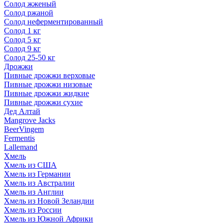
Солод жженый
Солод ржаной
Солод неферментированный
Солод 1 кг
Солод 5 кг
Солод 9 кг
Солод 25-50 кг
Дрожжи
Пивные дрожжи верховые
Пивные дрожжи низовые
Пивные дрожжи жидкие
Пивные дрожжи сухие
Дед Алтай
Mangrove Jacks
BeerVingem
Fermentis
Lallemand
Хмель
Хмель из США
Хмель из Германии
Хмель из Австралии
Хмель из Англии
Хмель из Новой Зеландии
Хмель из России
Хмель из Южной Африки