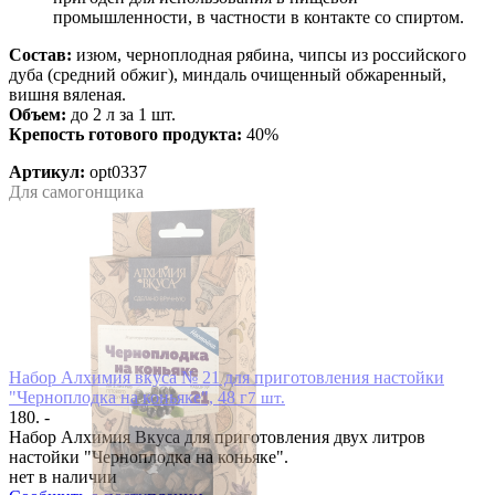
промышленности, в частности в контакте со спиртом.
Состав:
изюм, черноплодная рябина, чипсы из российского
дуба (средний обжиг), миндаль очищенный обжаренный,
вишня вяленая.
Объем:
до 2 л за 1 шт.
Крепость готового продукта:
40%
Артикул:
opt0337
Для самогонщика
Набор Алхимия вкуса № 21 для приготовления настойки
"Черноплодка на коньяке", 48 г
7 шт.
180. -
Набор Алхимия Вкуса для приготовления двух литров
настойки "Черноплодка на коньяке".
нет в наличии