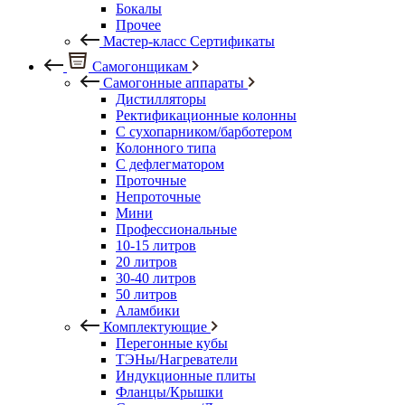
Бокалы
Прочее
Мастер-класс Сертификаты
Самогонщикам
Самогонные аппараты
Дистилляторы
Ректификационные колонны
С сухопарником/барботером
Колонного типа
С дефлегматором
Проточные
Непроточные
Мини
Профессиональные
10-15 литров
20 литров
30-40 литров
50 литров
Аламбики
Комплектующие
Перегонные кубы
ТЭНы/Нагреватели
Индукционные плиты
Фланцы/Крышки