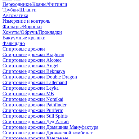
Переходники/Краны/Фитинги
Трубки/Шланги
Автоматика
Измерение и контроль
Фильтры/Воронки
Хомуты/Обручи/Прокладки
Вакуумные крышки
Фальшдно
Спиртовые дрожжи
Спиртовые дрожжи Bragman
Спиртовые дрожжи Alcotec
Спиртовые дрожжи Angel
Спиртовые дрожжи Bekmaya
Спиртовые дрожжи Double Dragon
Спиртовые дрожжи Lallemand
Спиртовые дрожжи Leyka
Спиртовые дрожжи MB
Спиртовые дрожжи Nomikai
Спиртовые дрожжи Pathfinder
Спиртовые дрожжи Puriferm
Спиртовые дрожжи Still Spirits
Спиртовые дрожжи Дед Алтай
Спиртовые дрожжи Домашняя Мануфактура
Спиртовые дрожжи Дрожжевой комбинат
Спиртовые дрожжи Хмельные