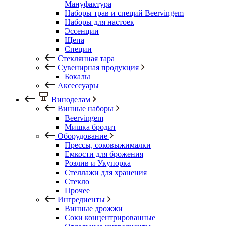
Мануфактура
Наборы трав и специй Beervingem
Наборы для настоек
Эссенции
Щепа
Специи
Стеклянная тара
Сувенирная продукция
Бокалы
Аксессуары
Виноделам
Винные наборы
Beervingem
Мишка бродит
Оборудование
Прессы, соковыжималки
Емкости для брожения
Розлив и Укупорка
Стеллажи для хранения
Стекло
Прочее
Ингредиенты
Винные дрожжи
Соки концентрированные