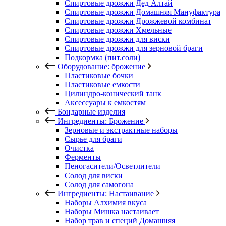
Спиртовые дрожжи Дед Алтай
Спиртовые дрожжи Домашняя Мануфактура
Спиртовые дрожжи Дрожжевой комбинат
Спиртовые дрожжи Хмельные
Спиртовые дрожжи для виски
Спиртовые дрожжи для зерновой браги
Подкормка (пит.соли)
Оборудование: брожение
Пластиковые бочки
Пластиковые емкости
Цилиндро-конический танк
Аксессуары к емкостям
Бондарные изделия
Ингредиенты: Брожение
Зерновые и экстрактные наборы
Сырье для браги
Очистка
Ферменты
Пеногасители/Осветлители
Солод для виски
Солод для самогона
Ингредиенты: Настаивание
Наборы Алхимия вкуса
Наборы Мишка настаивает
Набор трав и специй Домашняя