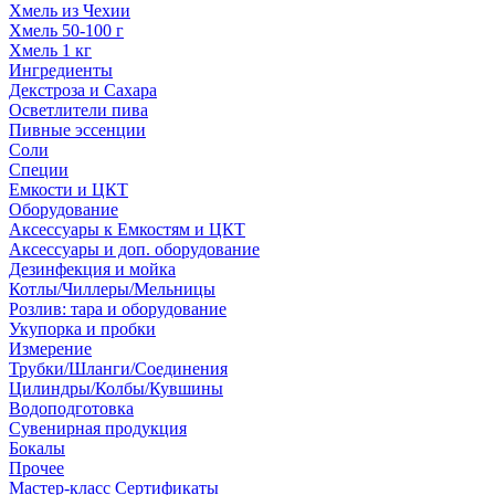
Хмель из Чехии
Хмель 50-100 г
Хмель 1 кг
Ингредиенты
Декстроза и Сахара
Осветлители пива
Пивные эссенции
Соли
Специи
Емкости и ЦКТ
Оборудование
Аксессуары к Емкостям и ЦКТ
Аксессуары и доп. оборудование
Дезинфекция и мойка
Котлы/Чиллеры/Мельницы
Розлив: тара и оборудование
Укупорка и пробки
Измерение
Трубки/Шланги/Соединения
Цилиндры/Колбы/Кувшины
Водоподготовка
Сувенирная продукция
Бокалы
Прочее
Мастер-класс Сертификаты