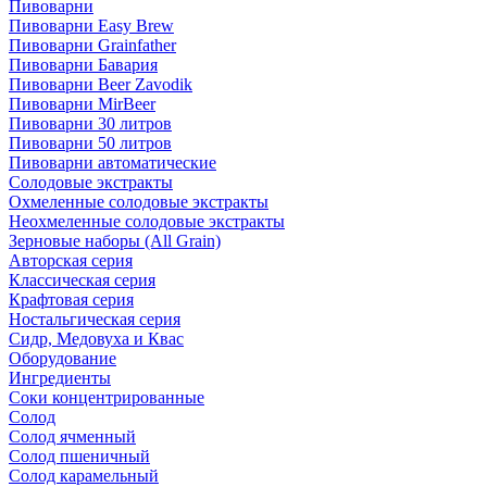
Пивоварни
Пивоварни Easy Brew
Пивоварни Grainfather
Пивоварни Бавария
Пивоварни Beer Zavodik
Пивоварни MirBeer
Пивоварни 30 литров
Пивоварни 50 литров
Пивоварни автоматические
Солодовые экстракты
Охмеленные солодовые экстракты
Неохмеленные солодовые экстракты
Зерновые наборы (All Grain)
Авторская серия
Классическая серия
Крафтовая серия
Ностальгическая серия
Сидр, Медовуха и Квас
Оборудование
Ингредиенты
Соки концентрированные
Солод
Солод ячменный
Солод пшеничный
Солод карамельный