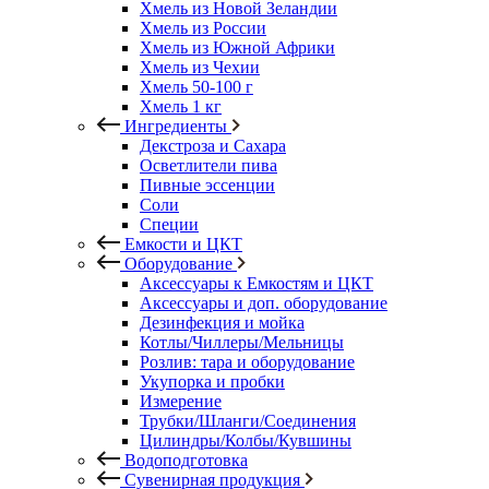
Хмель из Новой Зеландии
Хмель из России
Хмель из Южной Африки
Хмель из Чехии
Хмель 50-100 г
Хмель 1 кг
Ингредиенты
Декстроза и Сахара
Осветлители пива
Пивные эссенции
Соли
Специи
Емкости и ЦКТ
Оборудование
Аксессуары к Емкостям и ЦКТ
Аксессуары и доп. оборудование
Дезинфекция и мойка
Котлы/Чиллеры/Мельницы
Розлив: тара и оборудование
Укупорка и пробки
Измерение
Трубки/Шланги/Соединения
Цилиндры/Колбы/Кувшины
Водоподготовка
Сувенирная продукция