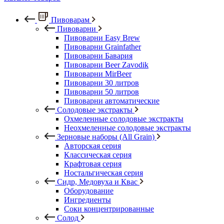
Пивоварам
Пивоварни
Пивоварни Easy Brew
Пивоварни Grainfather
Пивоварни Бавария
Пивоварни Beer Zavodik
Пивоварни MirBeer
Пивоварни 30 литров
Пивоварни 50 литров
Пивоварни автоматические
Солодовые экстракты
Охмеленные солодовые экстракты
Неохмеленные солодовые экстракты
Зерновые наборы (All Grain)
Авторская серия
Классическая серия
Крафтовая серия
Ностальгическая серия
Сидр, Медовуха и Квас
Оборудование
Ингредиенты
Соки концентрированные
Солод