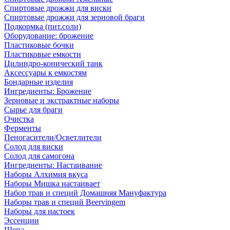
Спиртовые дрожжи для виски
Спиртовые дрожжи для зерновой браги
Подкормка (пит.соли)
Оборудование: брожение
Пластиковые бочки
Пластиковые емкости
Цилиндро-конический танк
Аксессуары к емкостям
Бондарные изделия
Ингредиенты: Брожение
Зерновые и экстрактные наборы
Сырье для браги
Очистка
Ферменты
Пеногасители/Осветлители
Солод для виски
Солод для самогона
Ингредиенты: Настаивание
Наборы Алхимия вкуса
Наборы Мишка настаивает
Набор трав и специй Домашняя Мануфактура
Наборы трав и специй Beervingem
Наборы для настоек
Эссенции
Щепа