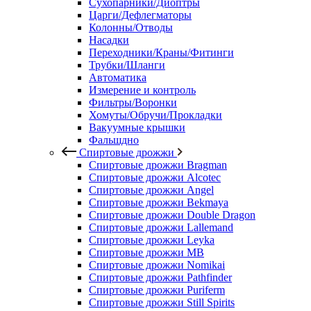
Сухопарники/Диоптры
Царги/Дефлегматоры
Колонны/Отводы
Насадки
Переходники/Краны/Фитинги
Трубки/Шланги
Автоматика
Измерение и контроль
Фильтры/Воронки
Хомуты/Обручи/Прокладки
Вакуумные крышки
Фальшдно
Спиртовые дрожжи
Спиртовые дрожжи Bragman
Спиртовые дрожжи Alcotec
Спиртовые дрожжи Angel
Спиртовые дрожжи Bekmaya
Спиртовые дрожжи Double Dragon
Спиртовые дрожжи Lallemand
Спиртовые дрожжи Leyka
Спиртовые дрожжи MB
Спиртовые дрожжи Nomikai
Спиртовые дрожжи Pathfinder
Спиртовые дрожжи Puriferm
Спиртовые дрожжи Still Spirits