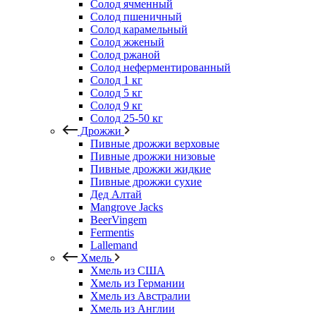
Солод ячменный
Солод пшеничный
Солод карамельный
Солод жженый
Солод ржаной
Солод неферментированный
Солод 1 кг
Солод 5 кг
Солод 9 кг
Солод 25-50 кг
Дрожжи
Пивные дрожжи верховые
Пивные дрожжи низовые
Пивные дрожжи жидкие
Пивные дрожжи сухие
Дед Алтай
Mangrove Jacks
BeerVingem
Fermentis
Lallemand
Хмель
Хмель из США
Хмель из Германии
Хмель из Австралии
Хмель из Англии