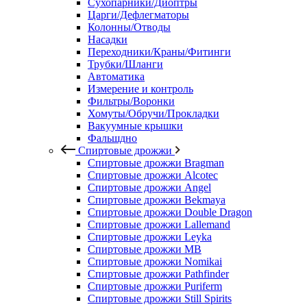
Сухопарники/Диоптры
Царги/Дефлегматоры
Колонны/Отводы
Насадки
Переходники/Краны/Фитинги
Трубки/Шланги
Автоматика
Измерение и контроль
Фильтры/Воронки
Хомуты/Обручи/Прокладки
Вакуумные крышки
Фальшдно
Спиртовые дрожжи
Спиртовые дрожжи Bragman
Спиртовые дрожжи Alcotec
Спиртовые дрожжи Angel
Спиртовые дрожжи Bekmaya
Спиртовые дрожжи Double Dragon
Спиртовые дрожжи Lallemand
Спиртовые дрожжи Leyka
Спиртовые дрожжи MB
Спиртовые дрожжи Nomikai
Спиртовые дрожжи Pathfinder
Спиртовые дрожжи Puriferm
Спиртовые дрожжи Still Spirits