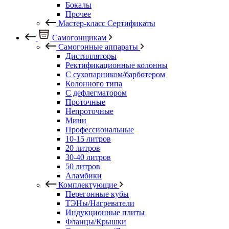
Бокалы
Прочее
Мастер-класс Сертификаты
Самогонщикам
Самогонные аппараты
Дистилляторы
Ректификационные колонны
С сухопарником/барботером
Колонного типа
С дефлегматором
Проточные
Непроточные
Мини
Профессиональные
10-15 литров
20 литров
30-40 литров
50 литров
Аламбики
Комплектующие
Перегонные кубы
ТЭНы/Нагреватели
Индукционные плиты
Фланцы/Крышки