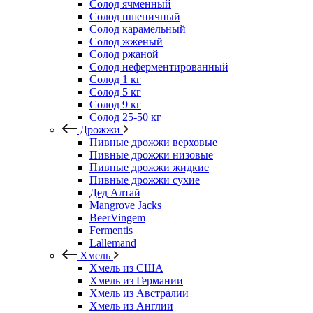
Солод ячменный
Солод пшеничный
Солод карамельный
Солод жженый
Солод ржаной
Солод неферментированный
Солод 1 кг
Солод 5 кг
Солод 9 кг
Солод 25-50 кг
Дрожжи
Пивные дрожжи верховые
Пивные дрожжи низовые
Пивные дрожжи жидкие
Пивные дрожжи сухие
Дед Алтай
Mangrove Jacks
BeerVingem
Fermentis
Lallemand
Хмель
Хмель из США
Хмель из Германии
Хмель из Австралии
Хмель из Англии