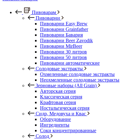
Пивоварам
Пивоварни
Пивоварни Easy Brew
Пивоварни Grainfather
Пивоварни Бавария
Пивоварни Beer Zavodik
Пивоварни MirBeer
Пивоварни 30 литров
Пивоварни 50 литров
Пивоварни автоматические
Солодовые экстракты
Охмеленные солодовые экстракты
Неохмеленные солодовые экстракты
Зерновые наборы (All Grain)
Авторская серия
Классическая серия
Крафтовая серия
Ностальгическая серия
Сидр, Медовуха и Квас
Оборудование
Ингредиенты
Соки концентрированные
Солод