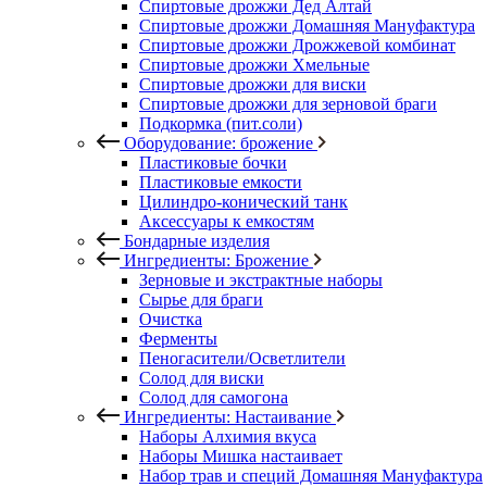
Спиртовые дрожжи Дед Алтай
Спиртовые дрожжи Домашняя Мануфактура
Спиртовые дрожжи Дрожжевой комбинат
Спиртовые дрожжи Хмельные
Спиртовые дрожжи для виски
Спиртовые дрожжи для зерновой браги
Подкормка (пит.соли)
Оборудование: брожение
Пластиковые бочки
Пластиковые емкости
Цилиндро-конический танк
Аксессуары к емкостям
Бондарные изделия
Ингредиенты: Брожение
Зерновые и экстрактные наборы
Сырье для браги
Очистка
Ферменты
Пеногасители/Осветлители
Солод для виски
Солод для самогона
Ингредиенты: Настаивание
Наборы Алхимия вкуса
Наборы Мишка настаивает
Набор трав и специй Домашняя Мануфактура