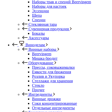
Наборы трав и специй Beervingem
Наборы для настоек
Эссенции
Щепа
Специи
Стеклянная тара
Сувенирная продукция
Бокалы
Аксессуары
Виноделам
Винные наборы
Beervingem
Мишка бродит
Оборудование
Прессы, соковыжималки
Емкости для брожения
Розлив и Укупорка
Стеллажи для хранения
Стекло
Прочее
Ингредиенты
Винные дрожжи
Соки концентрированные
Отдельные ингредиенты