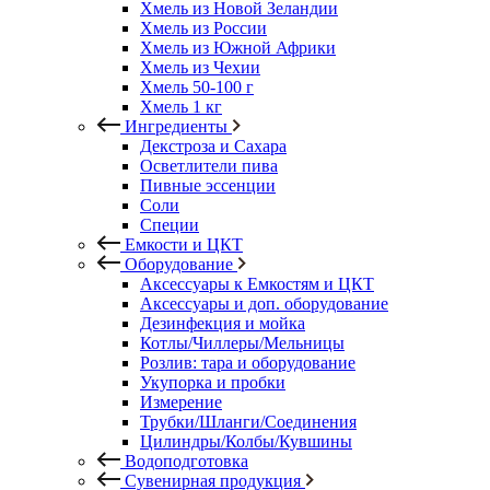
Хмель из Новой Зеландии
Хмель из России
Хмель из Южной Африки
Хмель из Чехии
Хмель 50-100 г
Хмель 1 кг
Ингредиенты
Декстроза и Сахара
Осветлители пива
Пивные эссенции
Соли
Специи
Емкости и ЦКТ
Оборудование
Аксессуары к Емкостям и ЦКТ
Аксессуары и доп. оборудование
Дезинфекция и мойка
Котлы/Чиллеры/Мельницы
Розлив: тара и оборудование
Укупорка и пробки
Измерение
Трубки/Шланги/Соединения
Цилиндры/Колбы/Кувшины
Водоподготовка
Сувенирная продукция