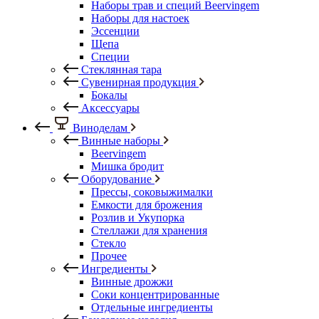
Наборы трав и специй Beervingem
Наборы для настоек
Эссенции
Щепа
Специи
Стеклянная тара
Сувенирная продукция
Бокалы
Аксессуары
Виноделам
Винные наборы
Beervingem
Мишка бродит
Оборудование
Прессы, соковыжималки
Емкости для брожения
Розлив и Укупорка
Стеллажи для хранения
Стекло
Прочее
Ингредиенты
Винные дрожжи
Соки концентрированные
Отдельные ингредиенты