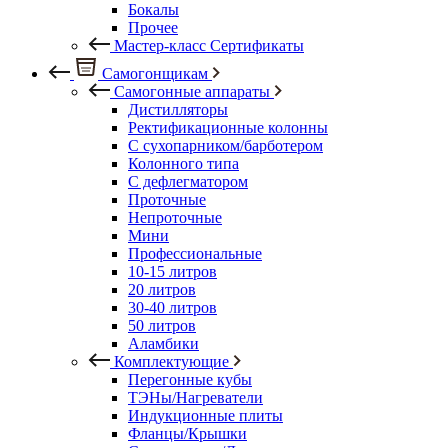
Бокалы
Прочее
Мастер-класс Сертификаты
Самогонщикам
Самогонные аппараты
Дистилляторы
Ректификационные колонны
С сухопарником/барботером
Колонного типа
С дефлегматором
Проточные
Непроточные
Мини
Профессиональные
10-15 литров
20 литров
30-40 литров
50 литров
Аламбики
Комплектующие
Перегонные кубы
ТЭНы/Нагреватели
Индукционные плиты
Фланцы/Крышки