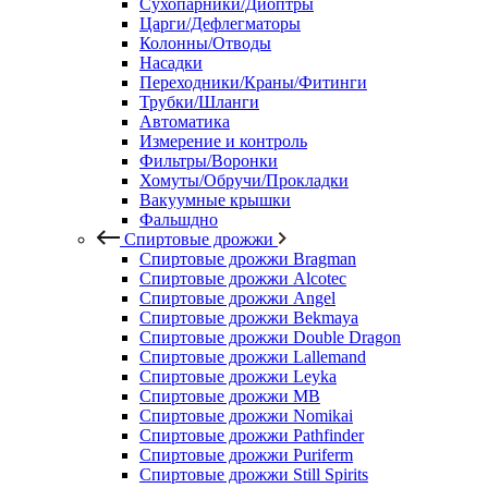
Сухопарники/Диоптры
Царги/Дефлегматоры
Колонны/Отводы
Насадки
Переходники/Краны/Фитинги
Трубки/Шланги
Автоматика
Измерение и контроль
Фильтры/Воронки
Хомуты/Обручи/Прокладки
Вакуумные крышки
Фальшдно
Спиртовые дрожжи
Спиртовые дрожжи Bragman
Спиртовые дрожжи Alcotec
Спиртовые дрожжи Angel
Спиртовые дрожжи Bekmaya
Спиртовые дрожжи Double Dragon
Спиртовые дрожжи Lallemand
Спиртовые дрожжи Leyka
Спиртовые дрожжи MB
Спиртовые дрожжи Nomikai
Спиртовые дрожжи Pathfinder
Спиртовые дрожжи Puriferm
Спиртовые дрожжи Still Spirits