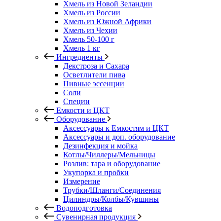
Хмель из Новой Зеландии
Хмель из России
Хмель из Южной Африки
Хмель из Чехии
Хмель 50-100 г
Хмель 1 кг
Ингредиенты
Декстроза и Сахара
Осветлители пива
Пивные эссенции
Соли
Специи
Емкости и ЦКТ
Оборудование
Аксессуары к Емкостям и ЦКТ
Аксессуары и доп. оборудование
Дезинфекция и мойка
Котлы/Чиллеры/Мельницы
Розлив: тара и оборудование
Укупорка и пробки
Измерение
Трубки/Шланги/Соединения
Цилиндры/Колбы/Кувшины
Водоподготовка
Сувенирная продукция