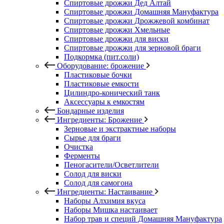
Спиртовые дрожжи Дед Алтай
Спиртовые дрожжи Домашняя Мануфактура
Спиртовые дрожжи Дрожжевой комбинат
Спиртовые дрожжи Хмельные
Спиртовые дрожжи для виски
Спиртовые дрожжи для зерновой браги
Подкормка (пит.соли)
Оборудование: брожение
Пластиковые бочки
Пластиковые емкости
Цилиндро-конический танк
Аксессуары к емкостям
Бондарные изделия
Ингредиенты: Брожение
Зерновые и экстрактные наборы
Сырье для браги
Очистка
Ферменты
Пеногасители/Осветлители
Солод для виски
Солод для самогона
Ингредиенты: Настаивание
Наборы Алхимия вкуса
Наборы Мишка настаивает
Набор трав и специй Домашняя Мануфактура