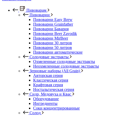
Пивоварам
Пивоварни
Пивоварни Easy Brew
Пивоварни Grainfather
Пивоварни Бавария
Пивоварни Beer Zavodik
Пивоварни MirBeer
Пивоварни 30 литров
Пивоварни 50 литров
Пивоварни автоматические
Солодовые экстракты
Охмеленные солодовые экстракты
Неохмеленные солодовые экстракты
Зерновые наборы (All Grain)
Авторская серия
Классическая серия
Крафтовая серия
Ностальгическая серия
Сидр, Медовуха и Квас
Оборудование
Ингредиенты
Соки концентрированные
Солод