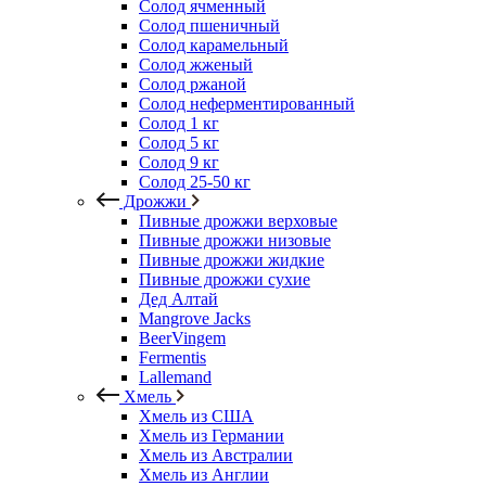
Солод ячменный
Солод пшеничный
Солод карамельный
Солод жженый
Солод ржаной
Солод неферментированный
Солод 1 кг
Солод 5 кг
Солод 9 кг
Солод 25-50 кг
Дрожжи
Пивные дрожжи верховые
Пивные дрожжи низовые
Пивные дрожжи жидкие
Пивные дрожжи сухие
Дед Алтай
Mangrove Jacks
BeerVingem
Fermentis
Lallemand
Хмель
Хмель из США
Хмель из Германии
Хмель из Австралии
Хмель из Англии