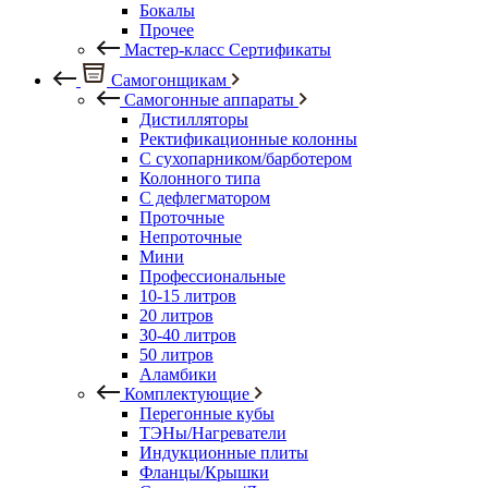
Бокалы
Прочее
Мастер-класс Сертификаты
Самогонщикам
Самогонные аппараты
Дистилляторы
Ректификационные колонны
С сухопарником/барботером
Колонного типа
С дефлегматором
Проточные
Непроточные
Мини
Профессиональные
10-15 литров
20 литров
30-40 литров
50 литров
Аламбики
Комплектующие
Перегонные кубы
ТЭНы/Нагреватели
Индукционные плиты
Фланцы/Крышки