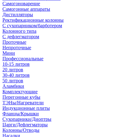
Самогоноварение
Самогонные аппараты
Дистилляторы
Ректификационные колонны
С сухопарником/барботером
Колонного типа
С дефлегматором
Проточные
Непроточные
Мини
Профессиональные
10-15 литров
20 литров
30-40 литров
50 литров
Аламбики
Комплектующие
Перегонные кубы
ТЭНы/Нагреватели
Индукционные плиты
Фланцы/Крышки
Сухопарники/Диоптры
Царги/Дефлегматоры
Колонны/Отводы
Насадки