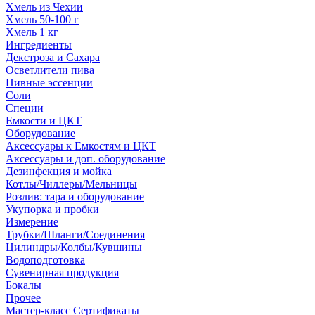
Хмель из Чехии
Хмель 50-100 г
Хмель 1 кг
Ингредиенты
Декстроза и Сахара
Осветлители пива
Пивные эссенции
Соли
Специи
Емкости и ЦКТ
Оборудование
Аксессуары к Емкостям и ЦКТ
Аксессуары и доп. оборудование
Дезинфекция и мойка
Котлы/Чиллеры/Мельницы
Розлив: тара и оборудование
Укупорка и пробки
Измерение
Трубки/Шланги/Соединения
Цилиндры/Колбы/Кувшины
Водоподготовка
Сувенирная продукция
Бокалы
Прочее
Мастер-класс Сертификаты