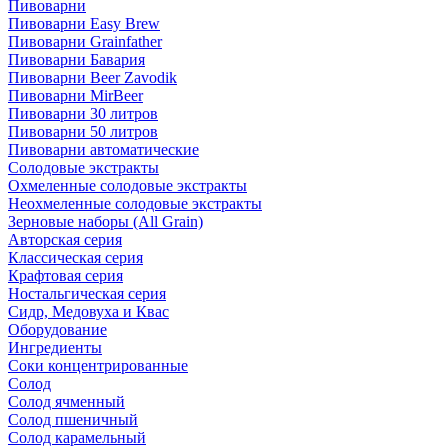
Пивоварни
Пивоварни Easy Brew
Пивоварни Grainfather
Пивоварни Бавария
Пивоварни Beer Zavodik
Пивоварни MirBeer
Пивоварни 30 литров
Пивоварни 50 литров
Пивоварни автоматические
Солодовые экстракты
Охмеленные солодовые экстракты
Неохмеленные солодовые экстракты
Зерновые наборы (All Grain)
Авторская серия
Классическая серия
Крафтовая серия
Ностальгическая серия
Сидр, Медовуха и Квас
Оборудование
Ингредиенты
Соки концентрированные
Солод
Солод ячменный
Солод пшеничный
Солод карамельный