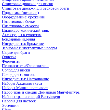
Спиртовые дрожжи для виски
Спиртовые дрожжи для зерновой браги
Подкормка (пит.соли)
Оборудование: брожение
Пластиковые бочки
Пластиковые емкости
Цилиндро-конический танк
Аксессуары к емкостям
Бондарные изделия
Ингредиенты: Брожение
Зерновые и экстрактные наборы
Сырье для браги
Очистка
Ферменты
Пеногасители/Осветлители
Солод для виски
Солод для самогона
Ингредиенты: Настаивание
Наборы Алхимия вкуса
Наборы Мишка настаивает
Набор трав и специй Домашняя Мануфактура
Наборы трав и специй Beervingem
Наборы для настоек
Эссенции
Щепа