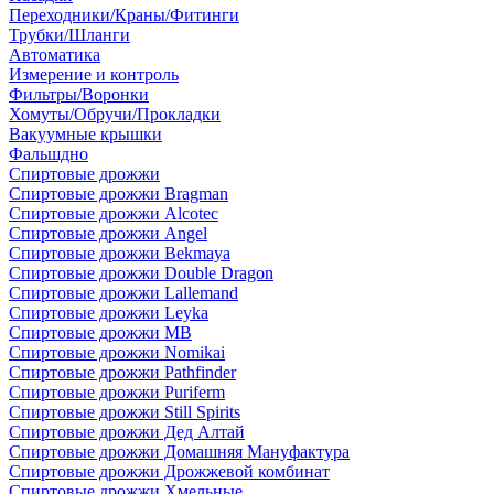
Переходники/Краны/Фитинги
Трубки/Шланги
Автоматика
Измерение и контроль
Фильтры/Воронки
Хомуты/Обручи/Прокладки
Вакуумные крышки
Фальшдно
Спиртовые дрожжи
Спиртовые дрожжи Bragman
Спиртовые дрожжи Alcotec
Спиртовые дрожжи Angel
Спиртовые дрожжи Bekmaya
Спиртовые дрожжи Double Dragon
Спиртовые дрожжи Lallemand
Спиртовые дрожжи Leyka
Спиртовые дрожжи MB
Спиртовые дрожжи Nomikai
Спиртовые дрожжи Pathfinder
Спиртовые дрожжи Puriferm
Спиртовые дрожжи Still Spirits
Спиртовые дрожжи Дед Алтай
Спиртовые дрожжи Домашняя Мануфактура
Спиртовые дрожжи Дрожжевой комбинат
Спиртовые дрожжи Хмельные