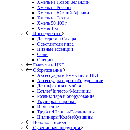
Хмель из Новой Зеландии
Хмель из России
Хмель из Южной Африки
Хмель из Чехии
Хмель 50-100 г
Хмель 1 кг
Ингредиенты
Декстроза и Сахара
Осветлители пива
Пивные эссенции
Соли
Специи
Емкости и ЦКТ
Оборудование
Аксессуары к Емкостям и ЦКТ
Аксессуары и доп. оборудование
Дезинфекция и мойка
Котлы/Чиллеры/Мельницы
Розлив: тара и оборудование
Укупорка и пробки
Измерение
Трубки/Шланги/Соединения
Цилиндры/Колбы/Кувшины
Водоподготовка
Сувенирная продукция