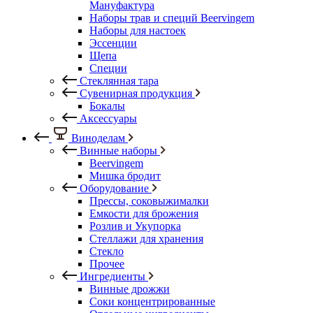
Мануфактура
Наборы трав и специй Beervingem
Наборы для настоек
Эссенции
Щепа
Специи
Стеклянная тара
Сувенирная продукция
Бокалы
Аксессуары
Виноделам
Винные наборы
Beervingem
Мишка бродит
Оборудование
Прессы, соковыжималки
Емкости для брожения
Розлив и Укупорка
Стеллажи для хранения
Стекло
Прочее
Ингредиенты
Винные дрожжи
Соки концентрированные