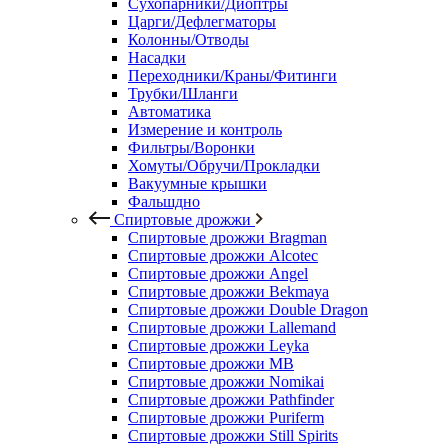
Сухопарники/Диоптры
Царги/Дефлегматоры
Колонны/Отводы
Насадки
Переходники/Краны/Фитинги
Трубки/Шланги
Автоматика
Измерение и контроль
Фильтры/Воронки
Хомуты/Обручи/Прокладки
Вакуумные крышки
Фальшдно
Спиртовые дрожжи
Спиртовые дрожжи Bragman
Спиртовые дрожжи Alcotec
Спиртовые дрожжи Angel
Спиртовые дрожжи Bekmaya
Спиртовые дрожжи Double Dragon
Спиртовые дрожжи Lallemand
Спиртовые дрожжи Leyka
Спиртовые дрожжи MB
Спиртовые дрожжи Nomikai
Спиртовые дрожжи Pathfinder
Спиртовые дрожжи Puriferm
Спиртовые дрожжи Still Spirits