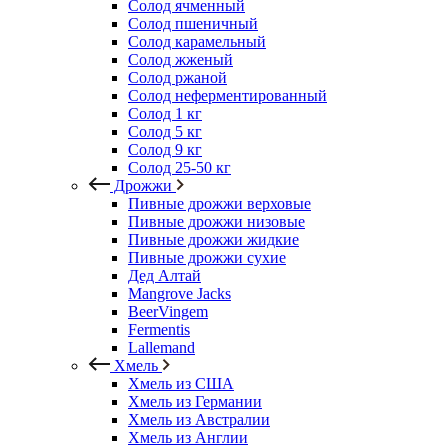
Солод ячменный
Солод пшеничный
Солод карамельный
Солод жженый
Солод ржаной
Солод неферментированный
Солод 1 кг
Солод 5 кг
Солод 9 кг
Солод 25-50 кг
Дрожжи
Пивные дрожжи верховые
Пивные дрожжи низовые
Пивные дрожжи жидкие
Пивные дрожжи сухие
Дед Алтай
Mangrove Jacks
BeerVingem
Fermentis
Lallemand
Хмель
Хмель из США
Хмель из Германии
Хмель из Австралии
Хмель из Англии