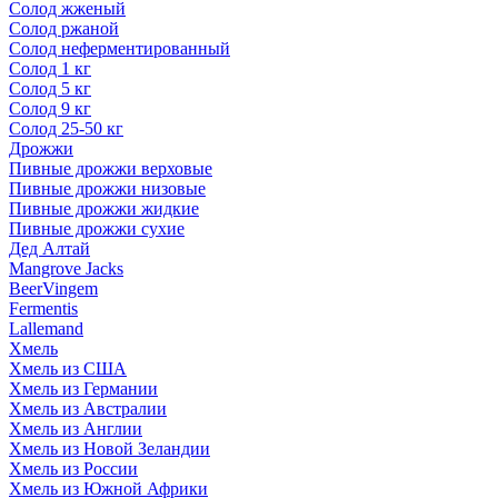
Солод жженый
Солод ржаной
Солод неферментированный
Солод 1 кг
Солод 5 кг
Солод 9 кг
Солод 25-50 кг
Дрожжи
Пивные дрожжи верховые
Пивные дрожжи низовые
Пивные дрожжи жидкие
Пивные дрожжи сухие
Дед Алтай
Mangrove Jacks
BeerVingem
Fermentis
Lallemand
Хмель
Хмель из США
Хмель из Германии
Хмель из Австралии
Хмель из Англии
Хмель из Новой Зеландии
Хмель из России
Хмель из Южной Африки