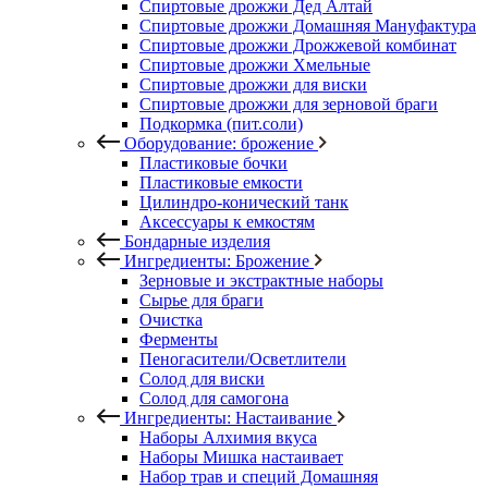
Спиртовые дрожжи Дед Алтай
Спиртовые дрожжи Домашняя Мануфактура
Спиртовые дрожжи Дрожжевой комбинат
Спиртовые дрожжи Хмельные
Спиртовые дрожжи для виски
Спиртовые дрожжи для зерновой браги
Подкормка (пит.соли)
Оборудование: брожение
Пластиковые бочки
Пластиковые емкости
Цилиндро-конический танк
Аксессуары к емкостям
Бондарные изделия
Ингредиенты: Брожение
Зерновые и экстрактные наборы
Сырье для браги
Очистка
Ферменты
Пеногасители/Осветлители
Солод для виски
Солод для самогона
Ингредиенты: Настаивание
Наборы Алхимия вкуса
Наборы Мишка настаивает
Набор трав и специй Домашняя