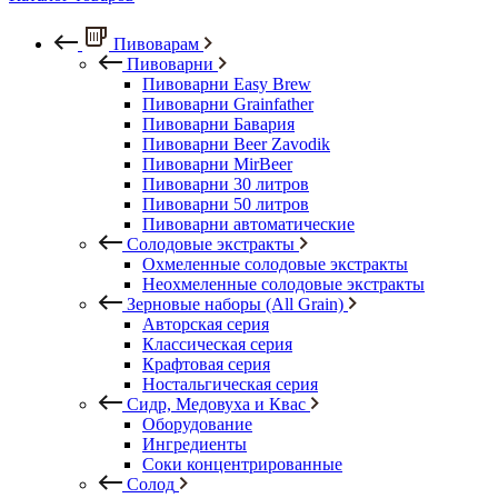
Пивоварам
Пивоварни
Пивоварни Easy Brew
Пивоварни Grainfather
Пивоварни Бавария
Пивоварни Beer Zavodik
Пивоварни MirBeer
Пивоварни 30 литров
Пивоварни 50 литров
Пивоварни автоматические
Солодовые экстракты
Охмеленные солодовые экстракты
Неохмеленные солодовые экстракты
Зерновые наборы (All Grain)
Авторская серия
Классическая серия
Крафтовая серия
Ностальгическая серия
Сидр, Медовуха и Квас
Оборудование
Ингредиенты
Соки концентрированные
Солод