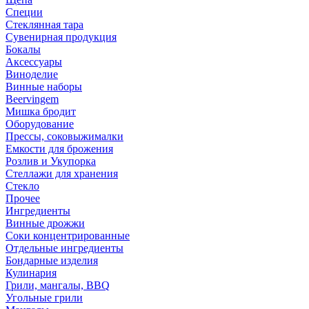
Специи
Стеклянная тара
Сувенирная продукция
Бокалы
Аксессуары
Виноделие
Винные наборы
Beervingem
Мишка бродит
Оборудование
Прессы, соковыжималки
Емкости для брожения
Розлив и Укупорка
Стеллажи для хранения
Стекло
Прочее
Ингредиенты
Винные дрожжи
Соки концентрированные
Отдельные ингредиенты
Бондарные изделия
Кулинария
Грили, мангалы, BBQ
Угольные грили