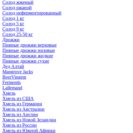
Солод жженый
Солод ржаной
Солод неферментированный
Солод 1 кг
Солод 5 кг
Солод 9 кг
Солод 25-50 кг
Дрожжи
Пивные дрожжи верховые
Пивные дрожжи низовые
Пивные дрожжи жидкие
Пивные дрожжи сухие
Дед Алтай
Mangrove Jacks
BeerVingem
Fermentis
Lallemand
Хмель
Хмель из США
Хмель из Германии
Хмель из Австралии
Хмель из Англии
Хмель из Новой Зеландии
Хмель из России
Хмель из Южной Африки