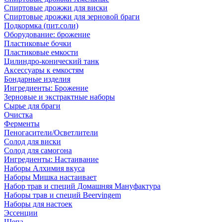
Спиртовые дрожжи для виски
Спиртовые дрожжи для зерновой браги
Подкормка (пит.соли)
Оборудование: брожение
Пластиковые бочки
Пластиковые емкости
Цилиндро-конический танк
Аксессуары к емкостям
Бондарные изделия
Ингредиенты: Брожение
Зерновые и экстрактные наборы
Сырье для браги
Очистка
Ферменты
Пеногасители/Осветлители
Солод для виски
Солод для самогона
Ингредиенты: Настаивание
Наборы Алхимия вкуса
Наборы Мишка настаивает
Набор трав и специй Домашняя Мануфактура
Наборы трав и специй Beervingem
Наборы для настоек
Эссенции
Щепа