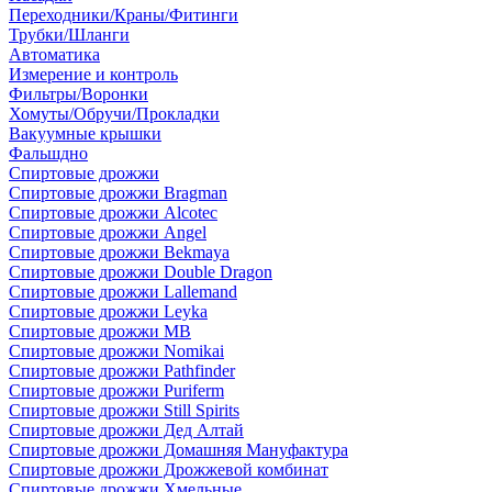
Переходники/Краны/Фитинги
Трубки/Шланги
Автоматика
Измерение и контроль
Фильтры/Воронки
Хомуты/Обручи/Прокладки
Вакуумные крышки
Фальшдно
Спиртовые дрожжи
Спиртовые дрожжи Bragman
Спиртовые дрожжи Alcotec
Спиртовые дрожжи Angel
Спиртовые дрожжи Bekmaya
Спиртовые дрожжи Double Dragon
Спиртовые дрожжи Lallemand
Спиртовые дрожжи Leyka
Спиртовые дрожжи MB
Спиртовые дрожжи Nomikai
Спиртовые дрожжи Pathfinder
Спиртовые дрожжи Puriferm
Спиртовые дрожжи Still Spirits
Спиртовые дрожжи Дед Алтай
Спиртовые дрожжи Домашняя Мануфактура
Спиртовые дрожжи Дрожжевой комбинат
Спиртовые дрожжи Хмельные