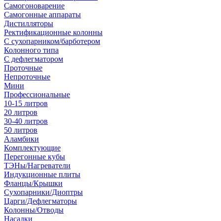
Самогоноварение
Самогонные аппараты
Дистилляторы
Ректификационные колонны
С сухопарником/барботером
Колонного типа
С дефлегматором
Проточные
Непроточные
Мини
Профессиональные
10-15 литров
20 литров
30-40 литров
50 литров
Аламбики
Комплектующие
Перегонные кубы
ТЭНы/Нагреватели
Индукционные плиты
Фланцы/Крышки
Сухопарники/Диоптры
Царги/Дефлегматоры
Колонны/Отводы
Насадки