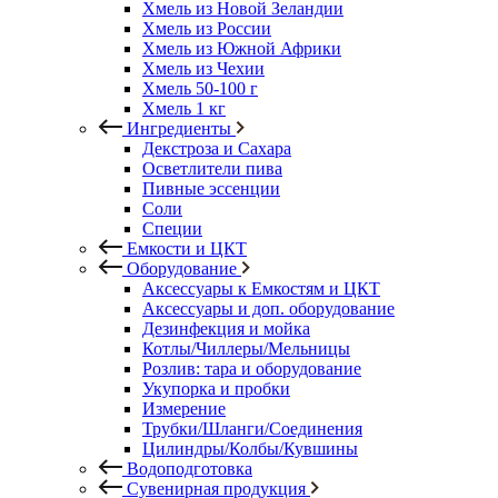
Хмель из Новой Зеландии
Хмель из России
Хмель из Южной Африки
Хмель из Чехии
Хмель 50-100 г
Хмель 1 кг
Ингредиенты
Декстроза и Сахара
Осветлители пива
Пивные эссенции
Соли
Специи
Емкости и ЦКТ
Оборудование
Аксессуары к Емкостям и ЦКТ
Аксессуары и доп. оборудование
Дезинфекция и мойка
Котлы/Чиллеры/Мельницы
Розлив: тара и оборудование
Укупорка и пробки
Измерение
Трубки/Шланги/Соединения
Цилиндры/Колбы/Кувшины
Водоподготовка
Сувенирная продукция