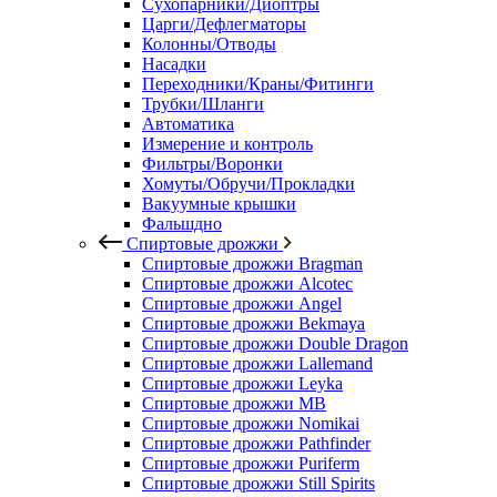
Сухопарники/Диоптры
Царги/Дефлегматоры
Колонны/Отводы
Насадки
Переходники/Краны/Фитинги
Трубки/Шланги
Автоматика
Измерение и контроль
Фильтры/Воронки
Хомуты/Обручи/Прокладки
Вакуумные крышки
Фальшдно
Спиртовые дрожжи
Спиртовые дрожжи Bragman
Спиртовые дрожжи Alcotec
Спиртовые дрожжи Angel
Спиртовые дрожжи Bekmaya
Спиртовые дрожжи Double Dragon
Спиртовые дрожжи Lallemand
Спиртовые дрожжи Leyka
Спиртовые дрожжи MB
Спиртовые дрожжи Nomikai
Спиртовые дрожжи Pathfinder
Спиртовые дрожжи Puriferm
Спиртовые дрожжи Still Spirits