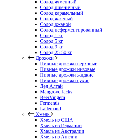
Солод ячменный
Солод пшеничный
Солод карамельный
Солод жженый
Солод ржаной
Солод неферментированный
Солод 1 кг
Солод 5 кг
Солод 9 кг
Солод 25-50 кг
Дрожжи
Пивные дрожжи верховые
Пивные дрожжи низовые
Пивные дрожжи жидкие
Пивные дрожжи сухие
Дед Алтай
Mangrove Jacks
BeerVingem
Fermentis
Lallemand
Хмель
Хмель из США
Хмель из Германии
Хмель из Австралии
Хмель из Англии