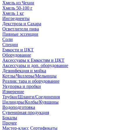
Хмель из Чехии
Хмель 50-100 г
Хмель 1 кг
Ингредиенты
Декстроза и Сахара
Осветлители пива
Пивные эссенции
Соли
Специи
Емкости и ЦКТ
Оборудование
Аксессуары к Емкостям и ЦКТ
Аксессуары и доп. оборудование
Дезинфекция и мойка
Котлы/Чиллеры/Мельницы
Розлив: тара и оборудование
Укупорка и пробки
Измерение
Трубки/Шланги/Соединения
Цилиндры/Колбы/Кувшины
Водоподготовка
Сувенирная продукция
Бокалы
Прочее
Мастер-класс Сертификаты