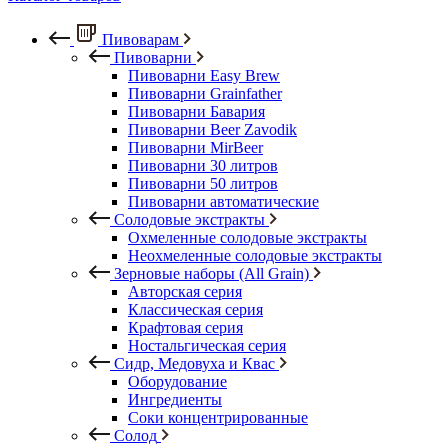
Пивоварам
Пивоварни
Пивоварни Easy Brew
Пивоварни Grainfather
Пивоварни Бавария
Пивоварни Beer Zavodik
Пивоварни MirBeer
Пивоварни 30 литров
Пивоварни 50 литров
Пивоварни автоматические
Солодовые экстракты
Охмеленные солодовые экстракты
Неохмеленные солодовые экстракты
Зерновые наборы (All Grain)
Авторская серия
Классическая серия
Крафтовая серия
Ностальгическая серия
Сидр, Медовуха и Квас
Оборудование
Ингредиенты
Соки концентрированные
Солод