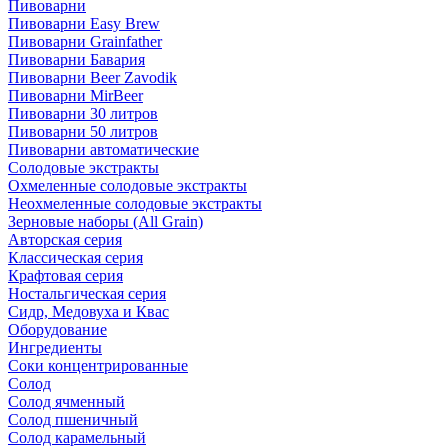
Пивоварни
Пивоварни Easy Brew
Пивоварни Grainfather
Пивоварни Бавария
Пивоварни Beer Zavodik
Пивоварни MirBeer
Пивоварни 30 литров
Пивоварни 50 литров
Пивоварни автоматические
Солодовые экстракты
Охмеленные солодовые экстракты
Неохмеленные солодовые экстракты
Зерновые наборы (All Grain)
Авторская серия
Классическая серия
Крафтовая серия
Ностальгическая серия
Сидр, Медовуха и Квас
Оборудование
Ингредиенты
Соки концентрированные
Солод
Солод ячменный
Солод пшеничный
Солод карамельный