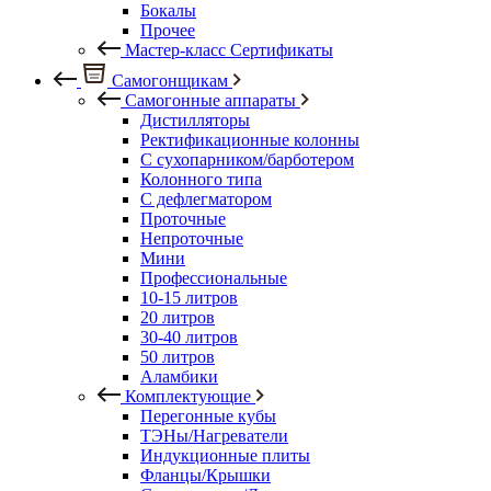
Бокалы
Прочее
Мастер-класс Сертификаты
Самогонщикам
Самогонные аппараты
Дистилляторы
Ректификационные колонны
С сухопарником/барботером
Колонного типа
С дефлегматором
Проточные
Непроточные
Мини
Профессиональные
10-15 литров
20 литров
30-40 литров
50 литров
Аламбики
Комплектующие
Перегонные кубы
ТЭНы/Нагреватели
Индукционные плиты
Фланцы/Крышки