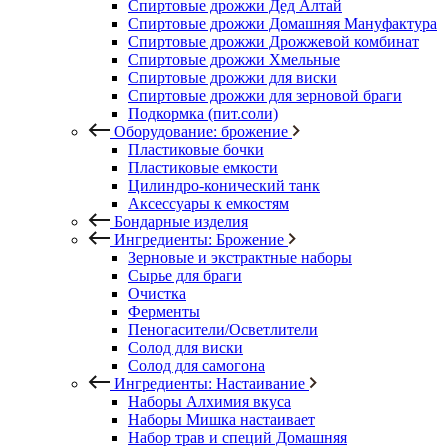
Спиртовые дрожжи Дед Алтай
Спиртовые дрожжи Домашняя Мануфактура
Спиртовые дрожжи Дрожжевой комбинат
Спиртовые дрожжи Хмельные
Спиртовые дрожжи для виски
Спиртовые дрожжи для зерновой браги
Подкормка (пит.соли)
Оборудование: брожение
Пластиковые бочки
Пластиковые емкости
Цилиндро-конический танк
Аксессуары к емкостям
Бондарные изделия
Ингредиенты: Брожение
Зерновые и экстрактные наборы
Сырье для браги
Очистка
Ферменты
Пеногасители/Осветлители
Солод для виски
Солод для самогона
Ингредиенты: Настаивание
Наборы Алхимия вкуса
Наборы Мишка настаивает
Набор трав и специй Домашняя