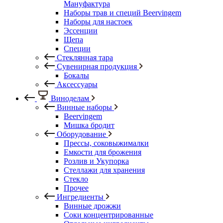
Мануфактура
Наборы трав и специй Beervingem
Наборы для настоек
Эссенции
Щепа
Специи
Стеклянная тара
Сувенирная продукция
Бокалы
Аксессуары
Виноделам
Винные наборы
Beervingem
Мишка бродит
Оборудование
Прессы, соковыжималки
Емкости для брожения
Розлив и Укупорка
Стеллажи для хранения
Стекло
Прочее
Ингредиенты
Винные дрожжи
Соки концентрированные