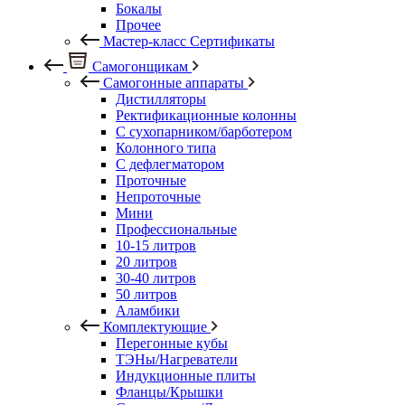
Бокалы
Прочее
Мастер-класс Сертификаты
Самогонщикам
Самогонные аппараты
Дистилляторы
Ректификационные колонны
С сухопарником/барботером
Колонного типа
С дефлегматором
Проточные
Непроточные
Мини
Профессиональные
10-15 литров
20 литров
30-40 литров
50 литров
Аламбики
Комплектующие
Перегонные кубы
ТЭНы/Нагреватели
Индукционные плиты
Фланцы/Крышки