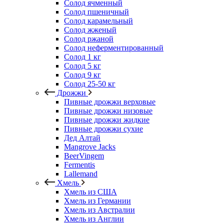
Солод ячменный
Солод пшеничный
Солод карамельный
Солод жженый
Солод ржаной
Солод неферментированный
Солод 1 кг
Солод 5 кг
Солод 9 кг
Солод 25-50 кг
Дрожжи
Пивные дрожжи верховые
Пивные дрожжи низовые
Пивные дрожжи жидкие
Пивные дрожжи сухие
Дед Алтай
Mangrove Jacks
BeerVingem
Fermentis
Lallemand
Хмель
Хмель из США
Хмель из Германии
Хмель из Австралии
Хмель из Англии