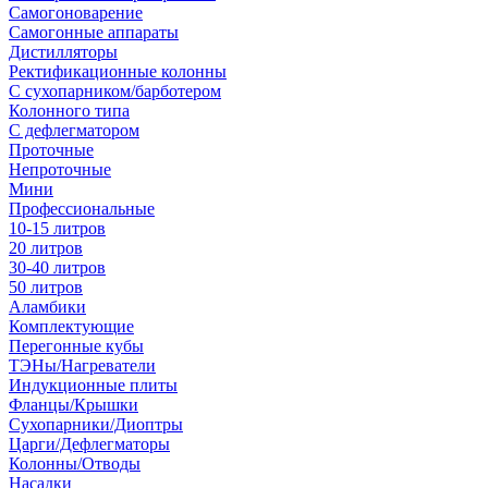
Самогоноварение
Самогонные аппараты
Дистилляторы
Ректификационные колонны
С сухопарником/барботером
Колонного типа
С дефлегматором
Проточные
Непроточные
Мини
Профессиональные
10-15 литров
20 литров
30-40 литров
50 литров
Аламбики
Комплектующие
Перегонные кубы
ТЭНы/Нагреватели
Индукционные плиты
Фланцы/Крышки
Сухопарники/Диоптры
Царги/Дефлегматоры
Колонны/Отводы
Насадки