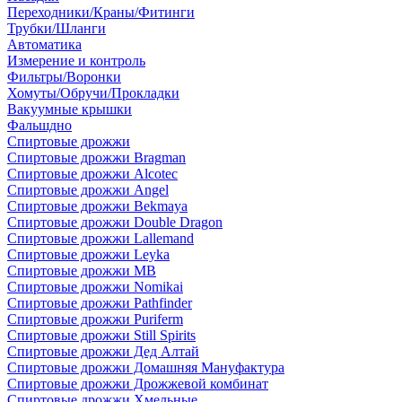
Переходники/Краны/Фитинги
Трубки/Шланги
Автоматика
Измерение и контроль
Фильтры/Воронки
Хомуты/Обручи/Прокладки
Вакуумные крышки
Фальшдно
Спиртовые дрожжи
Спиртовые дрожжи Bragman
Спиртовые дрожжи Alcotec
Спиртовые дрожжи Angel
Спиртовые дрожжи Bekmaya
Спиртовые дрожжи Double Dragon
Спиртовые дрожжи Lallemand
Спиртовые дрожжи Leyka
Спиртовые дрожжи MB
Спиртовые дрожжи Nomikai
Спиртовые дрожжи Pathfinder
Спиртовые дрожжи Puriferm
Спиртовые дрожжи Still Spirits
Спиртовые дрожжи Дед Алтай
Спиртовые дрожжи Домашняя Мануфактура
Спиртовые дрожжи Дрожжевой комбинат
Спиртовые дрожжи Хмельные