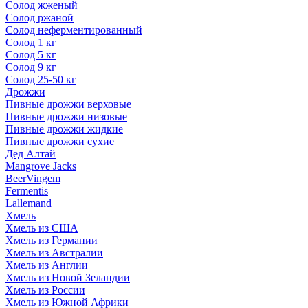
Солод жженый
Солод ржаной
Солод неферментированный
Солод 1 кг
Солод 5 кг
Солод 9 кг
Солод 25-50 кг
Дрожжи
Пивные дрожжи верховые
Пивные дрожжи низовые
Пивные дрожжи жидкие
Пивные дрожжи сухие
Дед Алтай
Mangrove Jacks
BeerVingem
Fermentis
Lallemand
Хмель
Хмель из США
Хмель из Германии
Хмель из Австралии
Хмель из Англии
Хмель из Новой Зеландии
Хмель из России
Хмель из Южной Африки