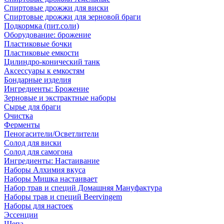
Спиртовые дрожжи для виски
Спиртовые дрожжи для зерновой браги
Подкормка (пит.соли)
Оборудование: брожение
Пластиковые бочки
Пластиковые емкости
Цилиндро-конический танк
Аксессуары к емкостям
Бондарные изделия
Ингредиенты: Брожение
Зерновые и экстрактные наборы
Сырье для браги
Очистка
Ферменты
Пеногасители/Осветлители
Солод для виски
Солод для самогона
Ингредиенты: Настаивание
Наборы Алхимия вкуса
Наборы Мишка настаивает
Набор трав и специй Домашняя Мануфактура
Наборы трав и специй Beervingem
Наборы для настоек
Эссенции
Щепа