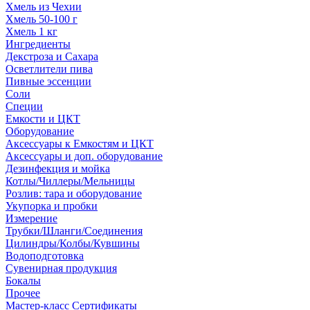
Хмель из Чехии
Хмель 50-100 г
Хмель 1 кг
Ингредиенты
Декстроза и Сахара
Осветлители пива
Пивные эссенции
Соли
Специи
Емкости и ЦКТ
Оборудование
Аксессуары к Емкостям и ЦКТ
Аксессуары и доп. оборудование
Дезинфекция и мойка
Котлы/Чиллеры/Мельницы
Розлив: тара и оборудование
Укупорка и пробки
Измерение
Трубки/Шланги/Соединения
Цилиндры/Колбы/Кувшины
Водоподготовка
Сувенирная продукция
Бокалы
Прочее
Мастер-класс Сертификаты