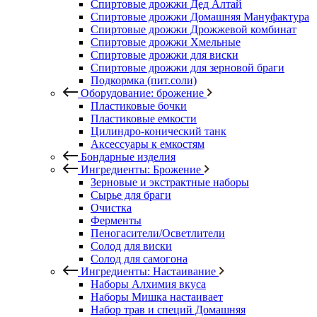
Спиртовые дрожжи Дед Алтай
Спиртовые дрожжи Домашняя Мануфактура
Спиртовые дрожжи Дрожжевой комбинат
Спиртовые дрожжи Хмельные
Спиртовые дрожжи для виски
Спиртовые дрожжи для зерновой браги
Подкормка (пит.соли)
Оборудование: брожение
Пластиковые бочки
Пластиковые емкости
Цилиндро-конический танк
Аксессуары к емкостям
Бондарные изделия
Ингредиенты: Брожение
Зерновые и экстрактные наборы
Сырье для браги
Очистка
Ферменты
Пеногасители/Осветлители
Солод для виски
Солод для самогона
Ингредиенты: Настаивание
Наборы Алхимия вкуса
Наборы Мишка настаивает
Набор трав и специй Домашняя