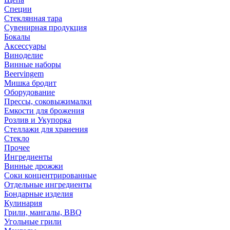
Специи
Стеклянная тара
Сувенирная продукция
Бокалы
Аксессуары
Виноделие
Винные наборы
Beervingem
Мишка бродит
Оборудование
Прессы, соковыжималки
Емкости для брожения
Розлив и Укупорка
Стеллажи для хранения
Стекло
Прочее
Ингредиенты
Винные дрожжи
Соки концентрированные
Отдельные ингредиенты
Бондарные изделия
Кулинария
Грили, мангалы, BBQ
Угольные грили