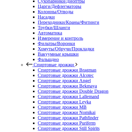
Сухопарники/Диоптры
Царги/Дефлегматоры
Колонны/Отводы
Насадки
Переходники/Краны/Фитинги
Трубки/Шланги
Автоматика
Измерение и контроль
Фильтры/Воронки
Хомуты/Обручи/Прокладки
Вакуумные крышки
Фальшдно
Спиртовые дрожжи
Спиртовые дрожжи Bragman
Спиртовые дрожжи Alcotec
Спиртовые дрожжи Angel
Спиртовые дрожжи Bekmaya
Спиртовые дрожжи Double Dragon
Спиртовые дрожжи Lallemand
Спиртовые дрожжи Leyka
Спиртовые дрожжи MB
Спиртовые дрожжи Nomikai
Спиртовые дрожжи Pathfinder
Спиртовые дрожжи Puriferm
Спиртовые дрожжи Still Spirits