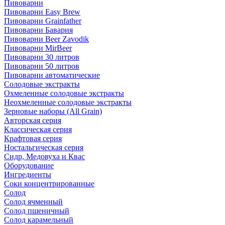
Пивоварни
Пивоварни Easy Brew
Пивоварни Grainfather
Пивоварни Бавария
Пивоварни Beer Zavodik
Пивоварни MirBeer
Пивоварни 30 литров
Пивоварни 50 литров
Пивоварни автоматические
Солодовые экстракты
Охмеленные солодовые экстракты
Неохмеленные солодовые экстракты
Зерновые наборы (All Grain)
Авторская серия
Классическая серия
Крафтовая серия
Ностальгическая серия
Сидр, Медовуха и Квас
Оборудование
Ингредиенты
Соки концентрированные
Солод
Солод ячменный
Солод пшеничный
Солод карамельный