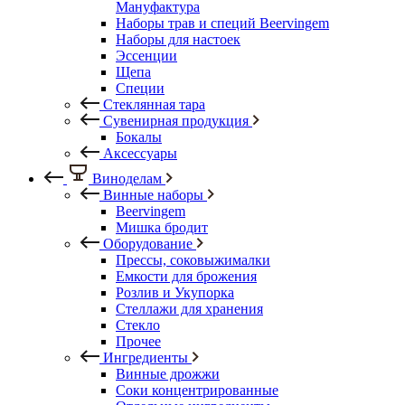
Мануфактура
Наборы трав и специй Beervingem
Наборы для настоек
Эссенции
Щепа
Специи
Стеклянная тара
Сувенирная продукция
Бокалы
Аксессуары
Виноделам
Винные наборы
Beervingem
Мишка бродит
Оборудование
Прессы, соковыжималки
Емкости для брожения
Розлив и Укупорка
Стеллажи для хранения
Стекло
Прочее
Ингредиенты
Винные дрожжи
Соки концентрированные