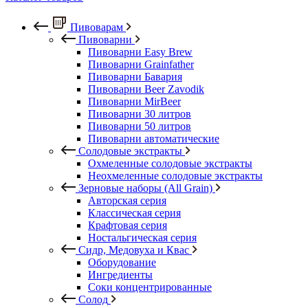
Пивоварам
Пивоварни
Пивоварни Easy Brew
Пивоварни Grainfather
Пивоварни Бавария
Пивоварни Beer Zavodik
Пивоварни MirBeer
Пивоварни 30 литров
Пивоварни 50 литров
Пивоварни автоматические
Солодовые экстракты
Охмеленные солодовые экстракты
Неохмеленные солодовые экстракты
Зерновые наборы (All Grain)
Авторская серия
Классическая серия
Крафтовая серия
Ностальгическая серия
Сидр, Медовуха и Квас
Оборудование
Ингредиенты
Соки концентрированные
Солод