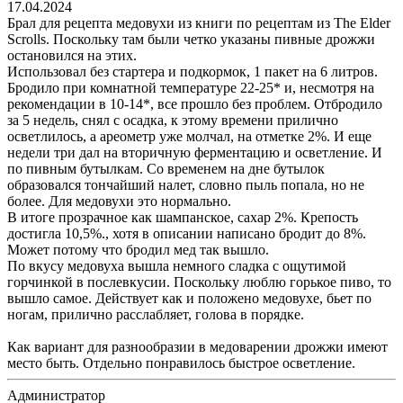
17.04.2024
Брал для рецепта медовухи из книги по рецептам из The Elder
Scrolls. Поскольку там были четко указаны пивные дрожжи
остановился на этих.
Использовал без стартера и подкормок, 1 пакет на 6 литров.
Бродило при комнатной температуре 22-25* и, несмотря на
рекомендации в 10-14*, все прошло без проблем. Отбродило
за 5 недель, снял с осадка, к этому времени прилично
осветлилось, а ареометр уже молчал, на отметке 2%. И еще
недели три дал на вторичную ферментацию и осветление. И
по пивным бутылкам. Со временем на дне бутылок
образовался тончайший налет, словно пыль попала, но не
более. Для медовухи это нормально.
В итоге прозрачное как шампанское, сахар 2%. Крепость
достигла 10,5%., хотя в описании написано бродит до 8%.
Может потому что бродил мед так вышло.
По вкусу медовуха вышла немного сладка с ощутимой
горчинкой в послевкусии. Поскольку люблю горькое пиво, то
вышло самое. Действует как и положено медовухе, бьет по
ногам, прилично расслабляет, голова в порядке.
Как вариант для разнообразии в медоварении дрожжи имеют
место быть. Отдельно понравилось быстрое осветление.
Администратор