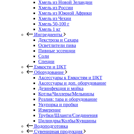
Хмель из Новой Зеландии
Хмель из России
Хмель из Южной Африки
Хмель из Чехии
Хмель 50-100 г
Хмель 1 кг
Ингредиенты
Декстроза и Сахара
Осветлители пива
Пивные эссенции
Соли
Специи
Емкости и ЦКТ
Оборудование
Аксессуары к Емкостям и ЦКТ
Аксессуары и доп. оборудование
Дезинфекция и мойка
Котлы/Чиллеры/Мельницы
Розлив: тара и оборудование
Укупорка и пробки
Измерение
Трубки/Шланги/Соединения
Цилиндры/Колбы/Кувшины
Водоподготовка
Сувенирная продукция