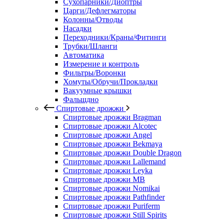
Сухопарники/Диоптры
Царги/Дефлегматоры
Колонны/Отводы
Насадки
Переходники/Краны/Фитинги
Трубки/Шланги
Автоматика
Измерение и контроль
Фильтры/Воронки
Хомуты/Обручи/Прокладки
Вакуумные крышки
Фальшдно
Спиртовые дрожжи
Спиртовые дрожжи Bragman
Спиртовые дрожжи Alcotec
Спиртовые дрожжи Angel
Спиртовые дрожжи Bekmaya
Спиртовые дрожжи Double Dragon
Спиртовые дрожжи Lallemand
Спиртовые дрожжи Leyka
Спиртовые дрожжи MB
Спиртовые дрожжи Nomikai
Спиртовые дрожжи Pathfinder
Спиртовые дрожжи Puriferm
Спиртовые дрожжи Still Spirits