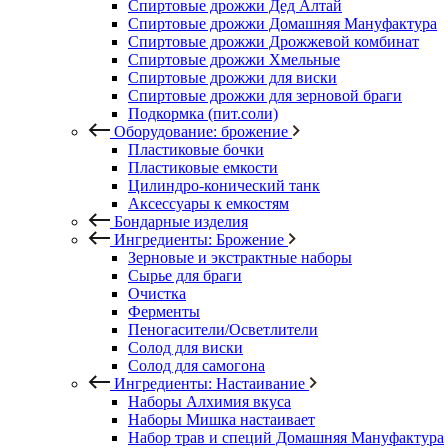
Спиртовые дрожжи Дед Алтай
Спиртовые дрожжи Домашняя Мануфактура
Спиртовые дрожжи Дрожжевой комбинат
Спиртовые дрожжи Хмельные
Спиртовые дрожжи для виски
Спиртовые дрожжи для зерновой браги
Подкормка (пит.соли)
Оборудование: брожение
Пластиковые бочки
Пластиковые емкости
Цилиндро-конический танк
Аксессуары к емкостям
Бондарные изделия
Ингредиенты: Брожение
Зерновые и экстрактные наборы
Сырье для браги
Очистка
Ферменты
Пеногасители/Осветлители
Солод для виски
Солод для самогона
Ингредиенты: Настаивание
Наборы Алхимия вкуса
Наборы Мишка настаивает
Набор трав и специй Домашняя Мануфактура