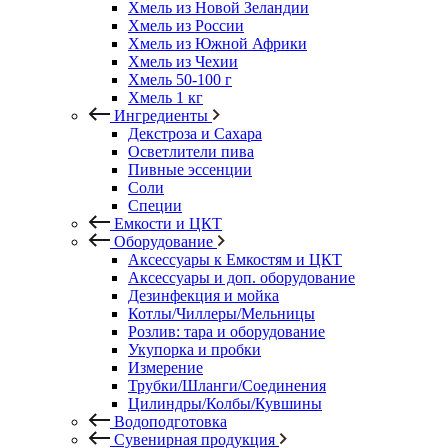
Хмель из Новой Зеландии
Хмель из России
Хмель из Южной Африки
Хмель из Чехии
Хмель 50-100 г
Хмель 1 кг
Ингредиенты
Декстроза и Сахара
Осветлители пива
Пивные эссенции
Соли
Специи
Емкости и ЦКТ
Оборудование
Аксессуары к Емкостям и ЦКТ
Аксессуары и доп. оборудование
Дезинфекция и мойка
Котлы/Чиллеры/Мельницы
Розлив: тара и оборудование
Укупорка и пробки
Измерение
Трубки/Шланги/Соединения
Цилиндры/Колбы/Кувшины
Водоподготовка
Сувенирная продукция