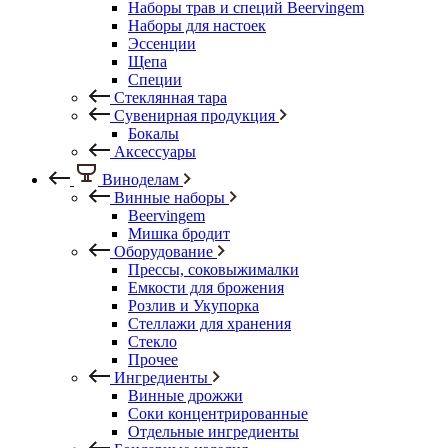
Наборы трав и специй Beervingem
Наборы для настоек
Эссенции
Щепа
Специи
Стеклянная тара
Сувенирная продукция
Бокалы
Аксессуары
Виноделам
Винные наборы
Beervingem
Мишка бродит
Оборудование
Прессы, соковыжималки
Емкости для брожения
Розлив и Укупорка
Стеллажи для хранения
Стекло
Прочее
Ингредиенты
Винные дрожжи
Соки концентрированные
Отдельные ингредиенты