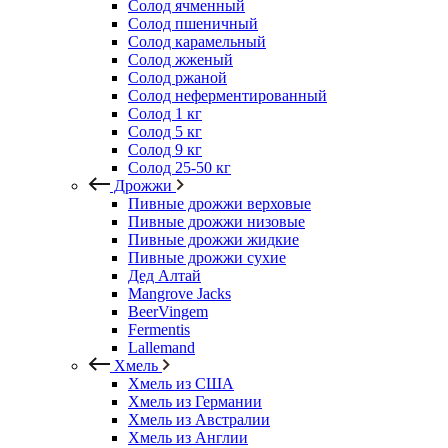
Солод ячменный
Солод пшеничный
Солод карамельный
Солод жженый
Солод ржаной
Солод неферментированный
Солод 1 кг
Солод 5 кг
Солод 9 кг
Солод 25-50 кг
Дрожжи
Пивные дрожжи верховые
Пивные дрожжи низовые
Пивные дрожжи жидкие
Пивные дрожжи сухие
Дед Алтай
Mangrove Jacks
BeerVingem
Fermentis
Lallemand
Хмель
Хмель из США
Хмель из Германии
Хмель из Австралии
Хмель из Англии