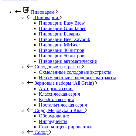
Пивоварам
Пивоварни
Пивоварни Easy Brew
Пивоварни Grainfather
Пивоварни Бавария
Пивоварни Beer Zavodik
Пивоварни MirBeer
Пивоварни 30 литров
Пивоварни 50 литров
Пивоварни автоматические
Солодовые экстракты
Охмеленные солодовые экстракты
Неохмеленные солодовые экстракты
Зерновые наборы (All Grain)
Авторская серия
Классическая серия
Крафтовая серия
Ностальгическая серия
Сидр, Медовуха и Квас
Оборудование
Ингредиенты
Соки концентрированные
Солод