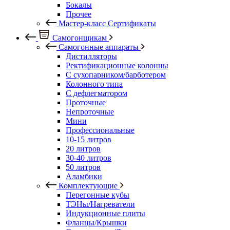
Бокалы
Прочее
Мастер-класс Сертификаты
Самогонщикам
Самогонные аппараты
Дистилляторы
Ректификационные колонны
С сухопарником/барботером
Колонного типа
С дефлегматором
Проточные
Непроточные
Мини
Профессиональные
10-15 литров
20 литров
30-40 литров
50 литров
Аламбики
Комплектующие
Перегонные кубы
ТЭНы/Нагреватели
Индукционные плиты
Фланцы/Крышки