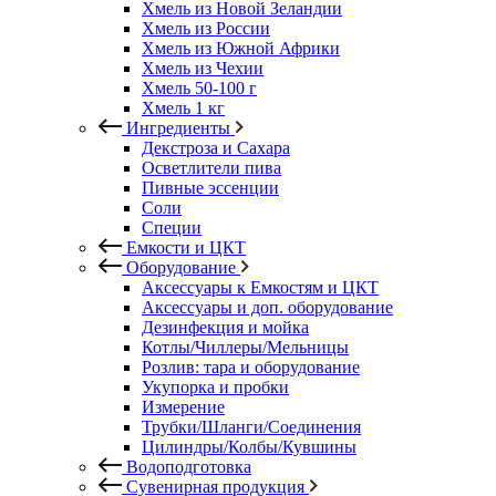
Хмель из Новой Зеландии
Хмель из России
Хмель из Южной Африки
Хмель из Чехии
Хмель 50-100 г
Хмель 1 кг
Ингредиенты
Декстроза и Сахара
Осветлители пива
Пивные эссенции
Соли
Специи
Емкости и ЦКТ
Оборудование
Аксессуары к Емкостям и ЦКТ
Аксессуары и доп. оборудование
Дезинфекция и мойка
Котлы/Чиллеры/Мельницы
Розлив: тара и оборудование
Укупорка и пробки
Измерение
Трубки/Шланги/Соединения
Цилиндры/Колбы/Кувшины
Водоподготовка
Сувенирная продукция