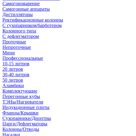
Самогоноварение
Самогонные аппараты
Дистилляторы
Ректификационные колонны
С сухопарником/барботером
Колонного типа
С дефлегматором
Проточные
Непроточные
Мини
Профессиональные
10-15 литров
20 литров
30-40 литров
50 литров
Аламбики
Комплектующие
Перегонные кубы
ТЭНы/Нагреватели
Индукционные плиты
Фланцы/Крышки
Сухопарники/Диоптры
Царги/Дефлегматоры
Колонны/Отводы
Насадки