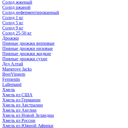
Солод жженый
Солод ржаной
Солод неферментированный
Солод 1 кг
Солод 5 кг
Солод 9 кг
Солод 25-50 кг
Дрожжи
Пивные дрожжи верховые
Пивные дрожжи низовые
Пивные дрожжи жидкие
Пивные дрожжи сухие
Дед Алтай
Mangrove Jacks
BeerVingem
Fermentis
Lallemand
Хмель
Хмель из США
Хмель из Германии
Хмель из Австралии
Хмель из Англии
Хмель из Новой Зеландии
Хмель из России
Хмель из Южной Африки