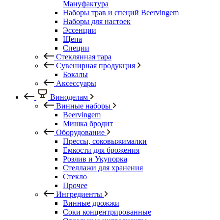
Мануфактура
Наборы трав и специй Beervingem
Наборы для настоек
Эссенции
Щепа
Специи
Стеклянная тара
Сувенирная продукция
Бокалы
Аксессуары
Виноделам
Винные наборы
Beervingem
Мишка бродит
Оборудование
Прессы, соковыжималки
Емкости для брожения
Розлив и Укупорка
Стеллажи для хранения
Стекло
Прочее
Ингредиенты
Винные дрожжи
Соки концентрированные