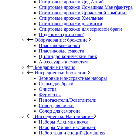
Спиртовые дрожжи Дед Алтай
Спиртовые дрожжи Домашняя Мануфактура
Спиртовые дрожжи Дрожжевой комбинат
Спиртовые дрожжи Хмельные
Спиртовые дрожжи для виски
Спиртовые дрожжи для зерновой браги
Подкормка (пит.соли)
Оборудование: брожение
Пластиковые бочки
Пластиковые емкости
Цилиндро-конический танк
Аксессуары к емкостям
Бондарные изделия
Ингредиенты: Брожение
Зерновые и экстрактные наборы
Сырье для браги
Очистка
Ферменты
Пеногасители/Осветлители
Солод для виски
Солод для самогона
Ингредиенты: Настаивание
Наборы Алхимия вкуса
Наборы Мишка настаивает
Набор трав и специй Домашняя