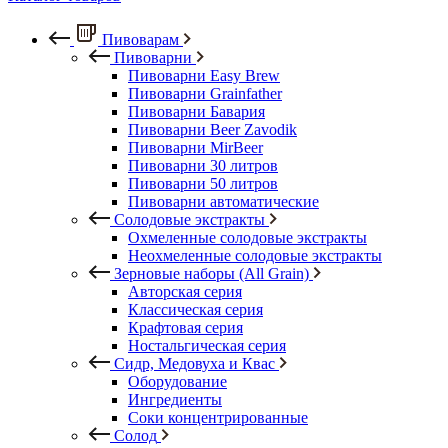
Пивоварам
Пивоварни
Пивоварни Easy Brew
Пивоварни Grainfather
Пивоварни Бавария
Пивоварни Beer Zavodik
Пивоварни MirBeer
Пивоварни 30 литров
Пивоварни 50 литров
Пивоварни автоматические
Солодовые экстракты
Охмеленные солодовые экстракты
Неохмеленные солодовые экстракты
Зерновые наборы (All Grain)
Авторская серия
Классическая серия
Крафтовая серия
Ностальгическая серия
Сидр, Медовуха и Квас
Оборудование
Ингредиенты
Соки концентрированные
Солод