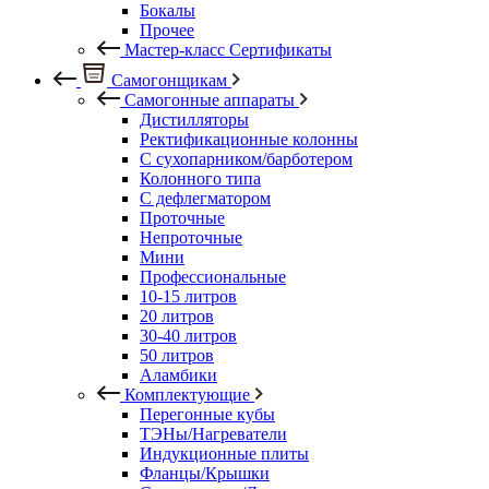
Бокалы
Прочее
Мастер-класс Сертификаты
Самогонщикам
Самогонные аппараты
Дистилляторы
Ректификационные колонны
С сухопарником/барботером
Колонного типа
С дефлегматором
Проточные
Непроточные
Мини
Профессиональные
10-15 литров
20 литров
30-40 литров
50 литров
Аламбики
Комплектующие
Перегонные кубы
ТЭНы/Нагреватели
Индукционные плиты
Фланцы/Крышки