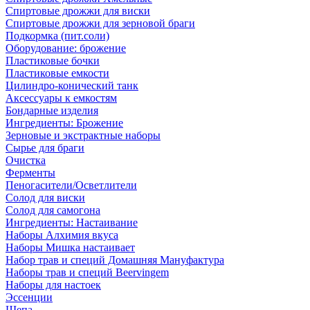
Спиртовые дрожжи для виски
Спиртовые дрожжи для зерновой браги
Подкормка (пит.соли)
Оборудование: брожение
Пластиковые бочки
Пластиковые емкости
Цилиндро-конический танк
Аксессуары к емкостям
Бондарные изделия
Ингредиенты: Брожение
Зерновые и экстрактные наборы
Сырье для браги
Очистка
Ферменты
Пеногасители/Осветлители
Солод для виски
Солод для самогона
Ингредиенты: Настаивание
Наборы Алхимия вкуса
Наборы Мишка настаивает
Набор трав и специй Домашняя Мануфактура
Наборы трав и специй Beervingem
Наборы для настоек
Эссенции
Щепа