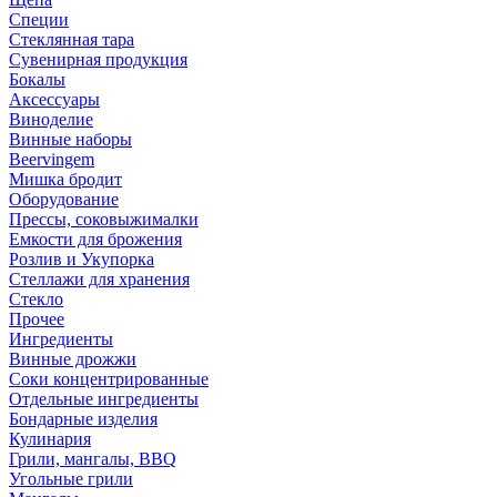
Специи
Стеклянная тара
Сувенирная продукция
Бокалы
Аксессуары
Виноделие
Винные наборы
Beervingem
Мишка бродит
Оборудование
Прессы, соковыжималки
Емкости для брожения
Розлив и Укупорка
Стеллажи для хранения
Стекло
Прочее
Ингредиенты
Винные дрожжи
Соки концентрированные
Отдельные ингредиенты
Бондарные изделия
Кулинария
Грили, мангалы, BBQ
Угольные грили