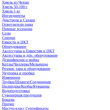
Хмель из Чехии
Хмель 50-100 г
Хмель 1 кг
Ингредиенты
Декстроза и Сахара
Осветлители пива
Пивные эссенции
Соли
Специи
Емкости и ЦКТ
Оборудование
Аксессуары к Емкостям и ЦКТ
Аксессуары и доп. оборудование
Дезинфекция и мойка
Котлы/Чиллеры/Мельницы
Розлив: тара и оборудование
Укупорка и пробки
Измерение
Трубки/Шланги/Соединения
Цилиндры/Колбы/Кувшины
Водоподготовка
Сувенирная продукция
Бокалы
Прочее
Мастер-класс Сертификаты