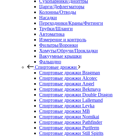
Сухопарники/Диоптры
Царги/Дефлегматоры
Колонны/Отводы
Насадки
Переходники/Краны/Фитинги
Трубки/Шланги
Автоматика
Измерение и контроль
Фильтры/Воронки
Хомуты/Обручи/Прокладки
Вакуумные крышки
Фальшдно
Спиртовые дрожжи
Спиртовые дрожжи Bragman
Спиртовые дрожжи Alcotec
Спиртовые дрожжи Angel
Спиртовые дрожжи Bekmaya
Спиртовые дрожжи Double Dragon
Спиртовые дрожжи Lallemand
Спиртовые дрожжи Leyka
Спиртовые дрожжи MB
Спиртовые дрожжи Nomikai
Спиртовые дрожжи Pathfinder
Спиртовые дрожжи Puriferm
Спиртовые дрожжи Still Spirits