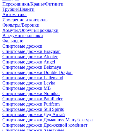
Переходники/Краны/Фитинги
Трубки/Шланги
Автоматика
Измерение и контроль
Фильтры/Воронки
Хомуты/Обручи/Прокладки
Вакуумные крышки
Фальшдно
Спиртовые дрожжи
Спиртовые дрожжи Bragman
Спиртовые дрожжи Alcotec
Спиртовые дрожжи Angel
Спиртовые дрожжи Bekmaya
Спиртовые дрожжи Double Dragon
Спиртовые дрожжи Lallemand
Спиртовые дрожжи Leyka
Спиртовые дрожжи MB
Спиртовые дрожжи Nomikai
Спиртовые дрожжи Pathfinder
Спиртовые дрожжи Puriferm
Спиртовые дрожжи Still Spirits
Спиртовые дрожжи Дед Алтай
Спиртовые дрожжи Домашняя Мануфактура
Спиртовые дрожжи Дрожжевой комбинат
Спиртовые дрожжи Хмельные