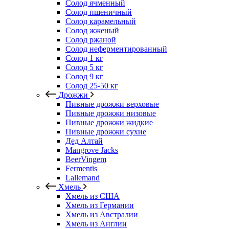
Солод ячменный
Солод пшеничный
Солод карамельный
Солод жженый
Солод ржаной
Солод неферментированный
Солод 1 кг
Солод 5 кг
Солод 9 кг
Солод 25-50 кг
Дрожжи
Пивные дрожжи верховые
Пивные дрожжи низовые
Пивные дрожжи жидкие
Пивные дрожжи сухие
Дед Алтай
Mangrove Jacks
BeerVingem
Fermentis
Lallemand
Хмель
Хмель из США
Хмель из Германии
Хмель из Австралии
Хмель из Англии