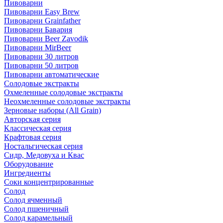
Пивоварни
Пивоварни Easy Brew
Пивоварни Grainfather
Пивоварни Бавария
Пивоварни Beer Zavodik
Пивоварни MirBeer
Пивоварни 30 литров
Пивоварни 50 литров
Пивоварни автоматические
Солодовые экстракты
Охмеленные солодовые экстракты
Неохмеленные солодовые экстракты
Зерновые наборы (All Grain)
Авторская серия
Классическая серия
Крафтовая серия
Ностальгическая серия
Сидр, Медовуха и Квас
Оборудование
Ингредиенты
Соки концентрированные
Солод
Солод ячменный
Солод пшеничный
Солод карамельный