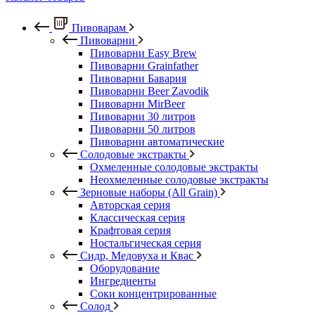
Пивоварам
Пивоварни
Пивоварни Easy Brew
Пивоварни Grainfather
Пивоварни Бавария
Пивоварни Beer Zavodik
Пивоварни MirBeer
Пивоварни 30 литров
Пивоварни 50 литров
Пивоварни автоматические
Солодовые экстракты
Охмеленные солодовые экстракты
Неохмеленные солодовые экстракты
Зерновые наборы (All Grain)
Авторская серия
Классическая серия
Крафтовая серия
Ностальгическая серия
Сидр, Медовуха и Квас
Оборудование
Ингредиенты
Соки концентрированные
Солод