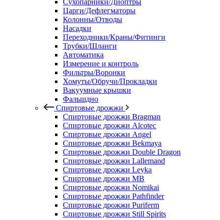
Сухопарники/Диоптры
Царги/Дефлегматоры
Колонны/Отводы
Насадки
Переходники/Краны/Фитинги
Трубки/Шланги
Автоматика
Измерение и контроль
Фильтры/Воронки
Хомуты/Обручи/Прокладки
Вакуумные крышки
Фальшдно
Спиртовые дрожжи
Спиртовые дрожжи Bragman
Спиртовые дрожжи Alcotec
Спиртовые дрожжи Angel
Спиртовые дрожжи Bekmaya
Спиртовые дрожжи Double Dragon
Спиртовые дрожжи Lallemand
Спиртовые дрожжи Leyka
Спиртовые дрожжи MB
Спиртовые дрожжи Nomikai
Спиртовые дрожжи Pathfinder
Спиртовые дрожжи Puriferm
Спиртовые дрожжи Still Spirits