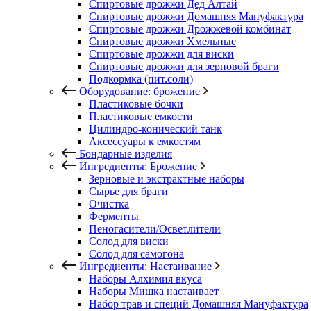
Спиртовые дрожжи Дед Алтай
Спиртовые дрожжи Домашняя Мануфактура
Спиртовые дрожжи Дрожжевой комбинат
Спиртовые дрожжи Хмельные
Спиртовые дрожжи для виски
Спиртовые дрожжи для зерновой браги
Подкормка (пит.соли)
Оборудование: брожение
Пластиковые бочки
Пластиковые емкости
Цилиндро-конический танк
Аксессуары к емкостям
Бондарные изделия
Ингредиенты: Брожение
Зерновые и экстрактные наборы
Сырье для браги
Очистка
Ферменты
Пеногасители/Осветлители
Солод для виски
Солод для самогона
Ингредиенты: Настаивание
Наборы Алхимия вкуса
Наборы Мишка настаивает
Набор трав и специй Домашняя Мануфактура