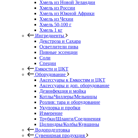
Хмель из Новой Зеландии
Хмель из России
Хмель из Южной Африки
Хмель из Чехии
Хмель 50-100 г
Хмель 1 кг
Ингредиенты
Декстроза и Сахара
Осветлители пива
Пивные эссенции
Соли
Специи
Емкости и ЦКТ
Оборудование
Аксессуары к Емкостям и ЦКТ
Аксессуары и доп. оборудование
Дезинфекция и мойка
Котлы/Чиллеры/Мельницы
Розлив: тара и оборудование
Укупорка и пробки
Измерение
Трубки/Шланги/Соединения
Цилиндры/Колбы/Кувшины
Водоподготовка
Сувенирная продукция