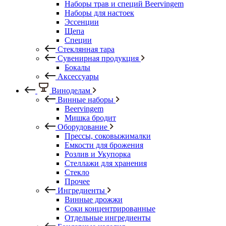
Наборы трав и специй Beervingem
Наборы для настоек
Эссенции
Щепа
Специи
Стеклянная тара
Сувенирная продукция
Бокалы
Аксессуары
Виноделам
Винные наборы
Beervingem
Мишка бродит
Оборудование
Прессы, соковыжималки
Емкости для брожения
Розлив и Укупорка
Стеллажи для хранения
Стекло
Прочее
Ингредиенты
Винные дрожжи
Соки концентрированные
Отдельные ингредиенты