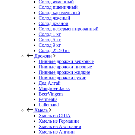
Солод ячменный
Солод пшеничный
Солод карамельный
Солод жженый
Солод ржаной
Солод неферментированный
Солод 1 кг
Солод 5 кг
Солод 9 кг
Солод 25-50 кг
Дрожжи
Пивные дрожжи верховые
Пивные дрожжи низовые
Пивные дрожжи жидкие
Пивные дрожжи сухие
Дед Алтай
Mangrove Jacks
BeerVingem
Fermentis
Lallemand
Хмель
Хмель из США
Хмель из Германии
Хмель из Австралии
Хмель из Англии