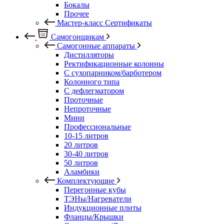
Бокалы
Прочее
Мастер-класс Сертификаты
Самогонщикам
Самогонные аппараты
Дистилляторы
Ректификационные колонны
С сухопарником/барботером
Колонного типа
С дефлегматором
Проточные
Непроточные
Мини
Профессиональные
10-15 литров
20 литров
30-40 литров
50 литров
Аламбики
Комплектующие
Перегонные кубы
ТЭНы/Нагреватели
Индукционные плиты
Фланцы/Крышки