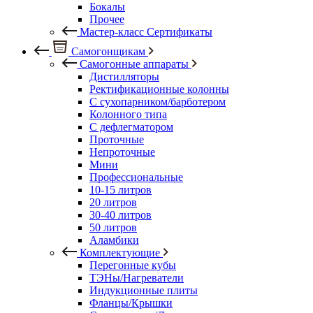
Бокалы
Прочее
Мастер-класс Сертификаты
Самогонщикам
Самогонные аппараты
Дистилляторы
Ректификационные колонны
С сухопарником/барботером
Колонного типа
С дефлегматором
Проточные
Непроточные
Мини
Профессиональные
10-15 литров
20 литров
30-40 литров
50 литров
Аламбики
Комплектующие
Перегонные кубы
ТЭНы/Нагреватели
Индукционные плиты
Фланцы/Крышки