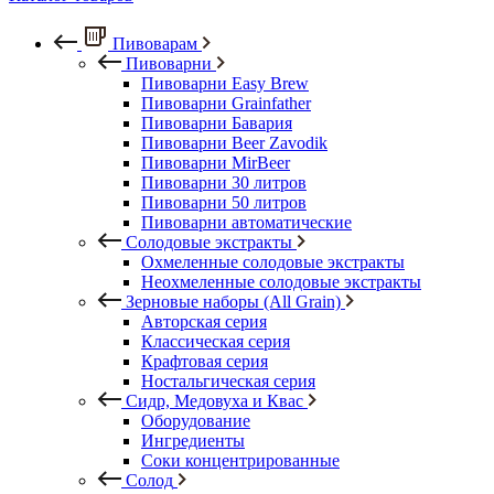
Пивоварам
Пивоварни
Пивоварни Easy Brew
Пивоварни Grainfather
Пивоварни Бавария
Пивоварни Beer Zavodik
Пивоварни MirBeer
Пивоварни 30 литров
Пивоварни 50 литров
Пивоварни автоматические
Солодовые экстракты
Охмеленные солодовые экстракты
Неохмеленные солодовые экстракты
Зерновые наборы (All Grain)
Авторская серия
Классическая серия
Крафтовая серия
Ностальгическая серия
Сидр, Медовуха и Квас
Оборудование
Ингредиенты
Соки концентрированные
Солод