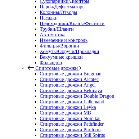
Сухопарники/Диоптры
Царги/Дефлегматоры
Колонны/Отводы
Насадки
Переходники/Краны/Фитинги
Трубки/Шланги
Автоматика
Измерение и контроль
Фильтры/Воронки
Хомуты/Обручи/Прокладки
Вакуумные крышки
Фальшдно
Спиртовые дрожжи
Спиртовые дрожжи Bragman
Спиртовые дрожжи Alcotec
Спиртовые дрожжи Angel
Спиртовые дрожжи Bekmaya
Спиртовые дрожжи Double Dragon
Спиртовые дрожжи Lallemand
Спиртовые дрожжи Leyka
Спиртовые дрожжи MB
Спиртовые дрожжи Nomikai
Спиртовые дрожжи Pathfinder
Спиртовые дрожжи Puriferm
Спиртовые дрожжи Still Spirits