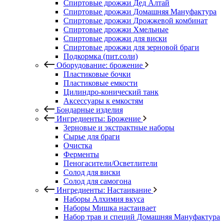
Спиртовые дрожжи Дед Алтай
Спиртовые дрожжи Домашняя Мануфактура
Спиртовые дрожжи Дрожжевой комбинат
Спиртовые дрожжи Хмельные
Спиртовые дрожжи для виски
Спиртовые дрожжи для зерновой браги
Подкормка (пит.соли)
Оборудование: брожение
Пластиковые бочки
Пластиковые емкости
Цилиндро-конический танк
Аксессуары к емкостям
Бондарные изделия
Ингредиенты: Брожение
Зерновые и экстрактные наборы
Сырье для браги
Очистка
Ферменты
Пеногасители/Осветлители
Солод для виски
Солод для самогона
Ингредиенты: Настаивание
Наборы Алхимия вкуса
Наборы Мишка настаивает
Набор трав и специй Домашняя Мануфактура