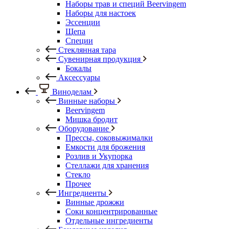
Наборы трав и специй Beervingem
Наборы для настоек
Эссенции
Щепа
Специи
Стеклянная тара
Сувенирная продукция
Бокалы
Аксессуары
Виноделам
Винные наборы
Beervingem
Мишка бродит
Оборудование
Прессы, соковыжималки
Емкости для брожения
Розлив и Укупорка
Стеллажи для хранения
Стекло
Прочее
Ингредиенты
Винные дрожжи
Соки концентрированные
Отдельные ингредиенты