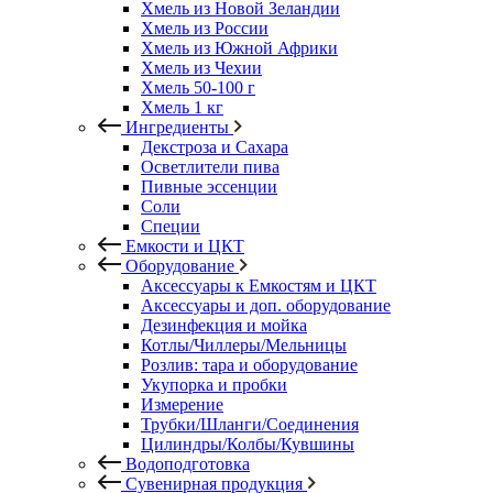
Хмель из Новой Зеландии
Хмель из России
Хмель из Южной Африки
Хмель из Чехии
Хмель 50-100 г
Хмель 1 кг
Ингредиенты
Декстроза и Сахара
Осветлители пива
Пивные эссенции
Соли
Специи
Емкости и ЦКТ
Оборудование
Аксессуары к Емкостям и ЦКТ
Аксессуары и доп. оборудование
Дезинфекция и мойка
Котлы/Чиллеры/Мельницы
Розлив: тара и оборудование
Укупорка и пробки
Измерение
Трубки/Шланги/Соединения
Цилиндры/Колбы/Кувшины
Водоподготовка
Сувенирная продукция