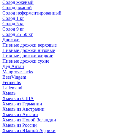
Солод жженый
Солод ржаной
Солод неферментированный
Солод 1 кг
Солод 5 кг
Солод 9 кг
Солод 25-50 кг
Дрожжи
Пивные дрожжи верховые
Пивные дрожжи низовые
Пивные дрожжи жидкие
Пивные дрожжи сухие
Дед Алтай
Mangrove Jacks
BeerVingem
Fermentis
Lallemand
Хмель
Хмель из США
Хмель из Германии
Хмель из Австралии
Хмель из Англии
Хмель из Новой Зеландии
Хмель из России
Хмель из Южной Африки