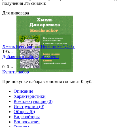
получения
3
% скидки:
Для пивовара
Хмель Beervingem "Hersbrucker", 50 г
195. -
Добавить в набор
Добавлено
0
.
0
. -
Купить набор
При покупке набора экономия составит
0
руб.
Описание
Характеристики
Комплектующие (
0
)
Инструкции (
0
)
Обзоры (
0
)
Видеообзоры
Вопрос-ответ
Отзывы