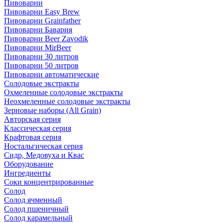
Пивоварни
Пивоварни Easy Brew
Пивоварни Grainfather
Пивоварни Бавария
Пивоварни Beer Zavodik
Пивоварни MirBeer
Пивоварни 30 литров
Пивоварни 50 литров
Пивоварни автоматические
Солодовые экстракты
Охмеленные солодовые экстракты
Неохмеленные солодовые экстракты
Зерновые наборы (All Grain)
Авторская серия
Классическая серия
Крафтовая серия
Ностальгическая серия
Сидр, Медовуха и Квас
Оборудование
Ингредиенты
Соки концентрированные
Солод
Солод ячменный
Солод пшеничный
Солод карамельный