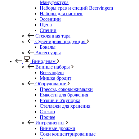
Мануфактура
Наборы трав и специй Beervingem
Наборы для настоек
Эссенции
Щепа
Специи
Стеклянная тара
Сувенирная продукция
Бокалы
Аксессуары
Виноделам
Винные наборы
Beervingem
Мишка бродит
Оборудование
Прессы, соковыжималки
Емкости для брожения
Розлив и Укупорка
Стеллажи для хранения
Стекло
Прочее
Ингредиенты
Винные дрожжи
Соки концентрированные