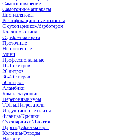
Самогоноварение
Самогонные аппараты
Дистилляторы
Ректификационные колонны
С сухопарником/барботером
Колонного типа
С дефлегматором
Проточные
Непроточные
Мини
Профессиональные
10-15 литров
20 литров
30-40 литров
50 литров
Аламбики
Комплектующие
Перегонные кубы
ТЭНы/Нагреватели
Индукционные плиты
Фланцы/Крышки
Сухопарники/Диоптры
Царги/Дефлегматоры
Колонны/Отводы
Насадки