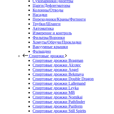
Сухопарники/Диоптры
Царги/Дефлегматоры
Колонны/Отводы
Насадки
Переходники/Краны/Фитинги
Трубки/Шланги
Автоматика
Измерение и контроль
Фильтры/Воронки
Хомуты/Обручи/Прокладки
Вакуумные крышки
Фальшдно
Спиртовые дрожжи
Спиртовые дрожжи Bragman
Спиртовые дрожжи Alcotec
Спиртовые дрожжи Angel
Спиртовые дрожжи Bekmaya
Спиртовые дрожжи Double Dragon
Спиртовые дрожжи Lallemand
Спиртовые дрожжи Leyka
Спиртовые дрожжи MB
Спиртовые дрожжи Nomikai
Спиртовые дрожжи Pathfinder
Спиртовые дрожжи Puriferm
Спиртовые дрожжи Still Spirits