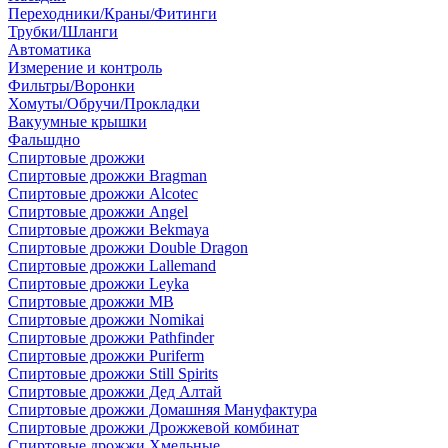
Переходники/Краны/Фитинги
Трубки/Шланги
Автоматика
Измерение и контроль
Фильтры/Воронки
Хомуты/Обручи/Прокладки
Вакуумные крышки
Фальшдно
Спиртовые дрожжи
Спиртовые дрожжи Bragman
Спиртовые дрожжи Alcotec
Спиртовые дрожжи Angel
Спиртовые дрожжи Bekmaya
Спиртовые дрожжи Double Dragon
Спиртовые дрожжи Lallemand
Спиртовые дрожжи Leyka
Спиртовые дрожжи MB
Спиртовые дрожжи Nomikai
Спиртовые дрожжи Pathfinder
Спиртовые дрожжи Puriferm
Спиртовые дрожжи Still Spirits
Спиртовые дрожжи Дед Алтай
Спиртовые дрожжи Домашняя Мануфактура
Спиртовые дрожжи Дрожжевой комбинат
Спиртовые дрожжи Хмельные