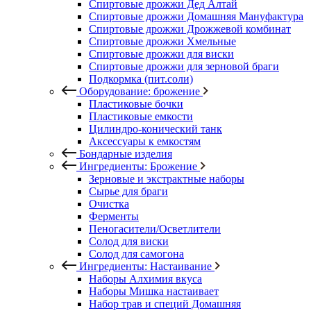
Спиртовые дрожжи Дед Алтай
Спиртовые дрожжи Домашняя Мануфактура
Спиртовые дрожжи Дрожжевой комбинат
Спиртовые дрожжи Хмельные
Спиртовые дрожжи для виски
Спиртовые дрожжи для зерновой браги
Подкормка (пит.соли)
Оборудование: брожение
Пластиковые бочки
Пластиковые емкости
Цилиндро-конический танк
Аксессуары к емкостям
Бондарные изделия
Ингредиенты: Брожение
Зерновые и экстрактные наборы
Сырье для браги
Очистка
Ферменты
Пеногасители/Осветлители
Солод для виски
Солод для самогона
Ингредиенты: Настаивание
Наборы Алхимия вкуса
Наборы Мишка настаивает
Набор трав и специй Домашняя