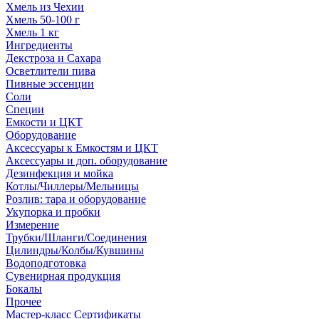
Хмель из Чехии
Хмель 50-100 г
Хмель 1 кг
Ингредиенты
Декстроза и Сахара
Осветлители пива
Пивные эссенции
Соли
Специи
Емкости и ЦКТ
Оборудование
Аксессуары к Емкостям и ЦКТ
Аксессуары и доп. оборудование
Дезинфекция и мойка
Котлы/Чиллеры/Мельницы
Розлив: тара и оборудование
Укупорка и пробки
Измерение
Трубки/Шланги/Соединения
Цилиндры/Колбы/Кувшины
Водоподготовка
Сувенирная продукция
Бокалы
Прочее
Мастер-класс Сертификаты