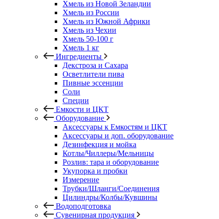
Хмель из Новой Зеландии
Хмель из России
Хмель из Южной Африки
Хмель из Чехии
Хмель 50-100 г
Хмель 1 кг
Ингредиенты
Декстроза и Сахара
Осветлители пива
Пивные эссенции
Соли
Специи
Емкости и ЦКТ
Оборудование
Аксессуары к Емкостям и ЦКТ
Аксессуары и доп. оборудование
Дезинфекция и мойка
Котлы/Чиллеры/Мельницы
Розлив: тара и оборудование
Укупорка и пробки
Измерение
Трубки/Шланги/Соединения
Цилиндры/Колбы/Кувшины
Водоподготовка
Сувенирная продукция