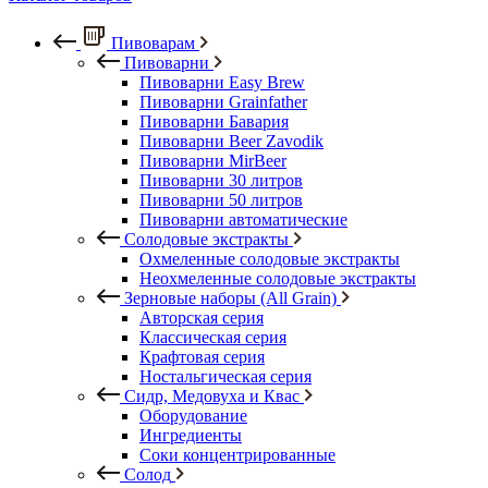
Пивоварам
Пивоварни
Пивоварни Easy Brew
Пивоварни Grainfather
Пивоварни Бавария
Пивоварни Beer Zavodik
Пивоварни MirBeer
Пивоварни 30 литров
Пивоварни 50 литров
Пивоварни автоматические
Солодовые экстракты
Охмеленные солодовые экстракты
Неохмеленные солодовые экстракты
Зерновые наборы (All Grain)
Авторская серия
Классическая серия
Крафтовая серия
Ностальгическая серия
Сидр, Медовуха и Квас
Оборудование
Ингредиенты
Соки концентрированные
Солод