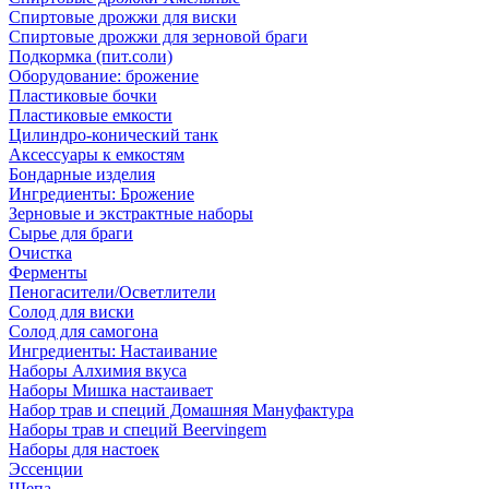
Спиртовые дрожжи для виски
Спиртовые дрожжи для зерновой браги
Подкормка (пит.соли)
Оборудование: брожение
Пластиковые бочки
Пластиковые емкости
Цилиндро-конический танк
Аксессуары к емкостям
Бондарные изделия
Ингредиенты: Брожение
Зерновые и экстрактные наборы
Сырье для браги
Очистка
Ферменты
Пеногасители/Осветлители
Солод для виски
Солод для самогона
Ингредиенты: Настаивание
Наборы Алхимия вкуса
Наборы Мишка настаивает
Набор трав и специй Домашняя Мануфактура
Наборы трав и специй Beervingem
Наборы для настоек
Эссенции
Щепа