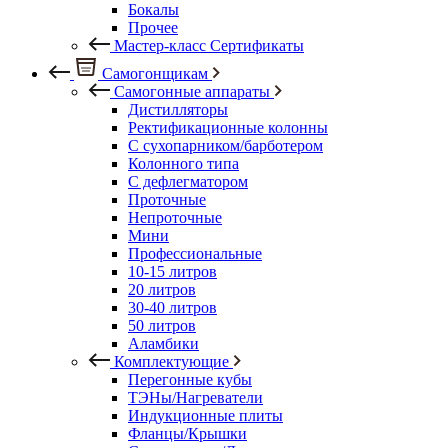
Бокалы
Прочее
Мастер-класс Сертификаты
Самогонщикам
Самогонные аппараты
Дистилляторы
Ректификационные колонны
С сухопарником/барботером
Колонного типа
С дефлегматором
Проточные
Непроточные
Мини
Профессиональные
10-15 литров
20 литров
30-40 литров
50 литров
Аламбики
Комплектующие
Перегонные кубы
ТЭНы/Нагреватели
Индукционные плиты
Фланцы/Крышки