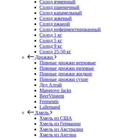
Солод ячменный
Солод пшеничный
Солод карамельный
Солод жженый
Солод ржаной
Солод неферментированный
Солод 1 кг
Солод 5 кг
Солод 9 кг
Солод 25-50 кг
Дрожжи
Пивные дрожжи верховые
Пивные дрожжи низовые
Пивные дрожжи жидкие
Пивные дрожжи сухие
Дед Алтай
Mangrove Jacks
BeerVingem
Fermentis
Lallemand
Хмель
Хмель из США
Хмель из Германии
Хмель из Австралии
Хмель из Англии