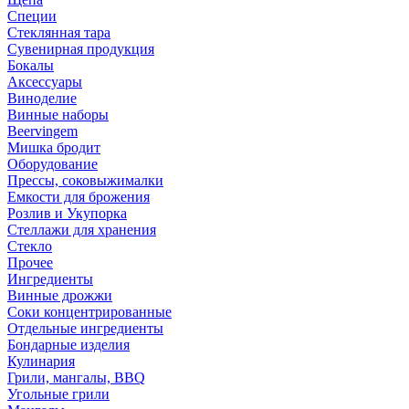
Специи
Стеклянная тара
Сувенирная продукция
Бокалы
Аксессуары
Виноделие
Винные наборы
Beervingem
Мишка бродит
Оборудование
Прессы, соковыжималки
Емкости для брожения
Розлив и Укупорка
Стеллажи для хранения
Стекло
Прочее
Ингредиенты
Винные дрожжи
Соки концентрированные
Отдельные ингредиенты
Бондарные изделия
Кулинария
Грили, мангалы, BBQ
Угольные грили