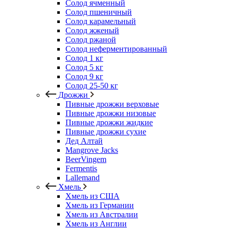
Солод ячменный
Солод пшеничный
Солод карамельный
Солод жженый
Солод ржаной
Солод неферментированный
Солод 1 кг
Солод 5 кг
Солод 9 кг
Солод 25-50 кг
Дрожжи
Пивные дрожжи верховые
Пивные дрожжи низовые
Пивные дрожжи жидкие
Пивные дрожжи сухие
Дед Алтай
Mangrove Jacks
BeerVingem
Fermentis
Lallemand
Хмель
Хмель из США
Хмель из Германии
Хмель из Австралии
Хмель из Англии