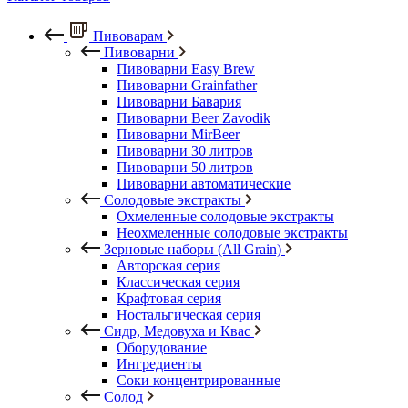
Пивоварам
Пивоварни
Пивоварни Easy Brew
Пивоварни Grainfather
Пивоварни Бавария
Пивоварни Beer Zavodik
Пивоварни MirBeer
Пивоварни 30 литров
Пивоварни 50 литров
Пивоварни автоматические
Солодовые экстракты
Охмеленные солодовые экстракты
Неохмеленные солодовые экстракты
Зерновые наборы (All Grain)
Авторская серия
Классическая серия
Крафтовая серия
Ностальгическая серия
Сидр, Медовуха и Квас
Оборудование
Ингредиенты
Соки концентрированные
Солод