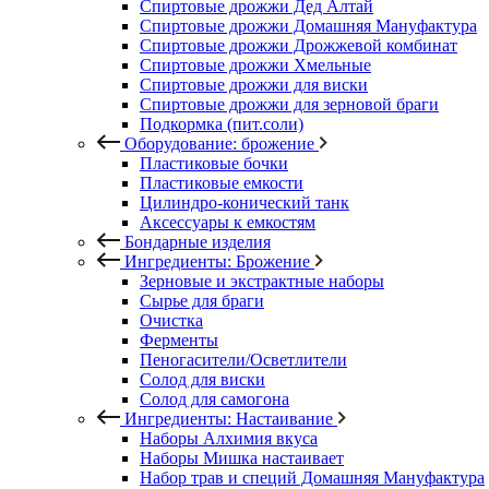
Спиртовые дрожжи Дед Алтай
Спиртовые дрожжи Домашняя Мануфактура
Спиртовые дрожжи Дрожжевой комбинат
Спиртовые дрожжи Хмельные
Спиртовые дрожжи для виски
Спиртовые дрожжи для зерновой браги
Подкормка (пит.соли)
Оборудование: брожение
Пластиковые бочки
Пластиковые емкости
Цилиндро-конический танк
Аксессуары к емкостям
Бондарные изделия
Ингредиенты: Брожение
Зерновые и экстрактные наборы
Сырье для браги
Очистка
Ферменты
Пеногасители/Осветлители
Солод для виски
Солод для самогона
Ингредиенты: Настаивание
Наборы Алхимия вкуса
Наборы Мишка настаивает
Набор трав и специй Домашняя Мануфактура