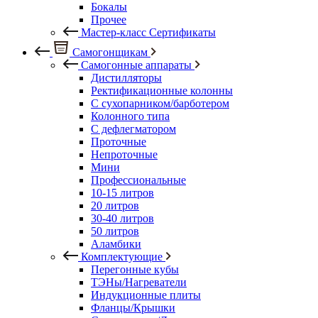
Бокалы
Прочее
Мастер-класс Сертификаты
Самогонщикам
Самогонные аппараты
Дистилляторы
Ректификационные колонны
С сухопарником/барботером
Колонного типа
С дефлегматором
Проточные
Непроточные
Мини
Профессиональные
10-15 литров
20 литров
30-40 литров
50 литров
Аламбики
Комплектующие
Перегонные кубы
ТЭНы/Нагреватели
Индукционные плиты
Фланцы/Крышки