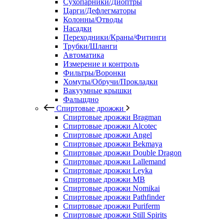
Сухопарники/Диоптры
Царги/Дефлегматоры
Колонны/Отводы
Насадки
Переходники/Краны/Фитинги
Трубки/Шланги
Автоматика
Измерение и контроль
Фильтры/Воронки
Хомуты/Обручи/Прокладки
Вакуумные крышки
Фальшдно
Спиртовые дрожжи
Спиртовые дрожжи Bragman
Спиртовые дрожжи Alcotec
Спиртовые дрожжи Angel
Спиртовые дрожжи Bekmaya
Спиртовые дрожжи Double Dragon
Спиртовые дрожжи Lallemand
Спиртовые дрожжи Leyka
Спиртовые дрожжи MB
Спиртовые дрожжи Nomikai
Спиртовые дрожжи Pathfinder
Спиртовые дрожжи Puriferm
Спиртовые дрожжи Still Spirits