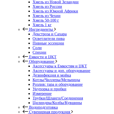
Хмель из Новой Зеландии
Хмель из России
Хмель из Южной Африки
Хмель из Чехии
Хмель 50-100 г
Хмель 1 кг
Ингредиенты
Декстроза и Сахара
Осветлители пива
Пивные эссенции
Соли
Специи
Емкости и ЦКТ
Оборудование
Аксессуары к Емкостям и ЦКТ
Аксессуары и доп. оборудование
Дезинфекция и мойка
Котлы/Чиллеры/Мельницы
Розлив: тара и оборудование
Укупорка и пробки
Измерение
Трубки/Шланги/Соединения
Цилиндры/Колбы/Кувшины
Водоподготовка
Сувенирная продукция