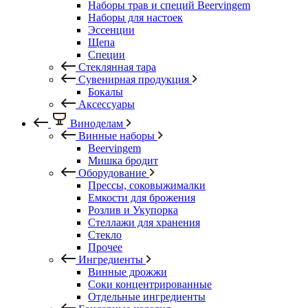
Наборы трав и специй Beervingem
Наборы для настоек
Эссенции
Щепа
Специи
Стеклянная тара
Сувенирная продукция
Бокалы
Аксессуары
Виноделам
Винные наборы
Beervingem
Мишка бродит
Оборудование
Прессы, соковыжималки
Емкости для брожения
Розлив и Укупорка
Стеллажи для хранения
Стекло
Прочее
Ингредиенты
Винные дрожжи
Соки концентрированные
Отдельные ингредиенты