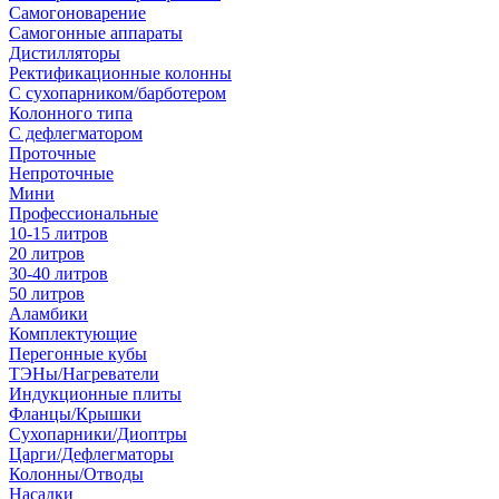
Самогоноварение
Самогонные аппараты
Дистилляторы
Ректификационные колонны
С сухопарником/барботером
Колонного типа
С дефлегматором
Проточные
Непроточные
Мини
Профессиональные
10-15 литров
20 литров
30-40 литров
50 литров
Аламбики
Комплектующие
Перегонные кубы
ТЭНы/Нагреватели
Индукционные плиты
Фланцы/Крышки
Сухопарники/Диоптры
Царги/Дефлегматоры
Колонны/Отводы
Насадки