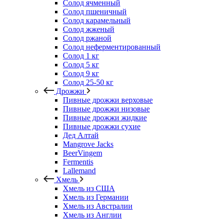
Солод ячменный
Солод пшеничный
Солод карамельный
Солод жженый
Солод ржаной
Солод неферментированный
Солод 1 кг
Солод 5 кг
Солод 9 кг
Солод 25-50 кг
Дрожжи
Пивные дрожжи верховые
Пивные дрожжи низовые
Пивные дрожжи жидкие
Пивные дрожжи сухие
Дед Алтай
Mangrove Jacks
BeerVingem
Fermentis
Lallemand
Хмель
Хмель из США
Хмель из Германии
Хмель из Австралии
Хмель из Англии