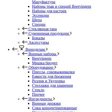
Мануфактура
Наборы трав и специй Beervingem
Наборы для настоек
Эссенции
Щепа
Специи
Стеклянная тара
Сувенирная продукция
Бокалы
Аксессуары
Виноделам
Винные наборы
Beervingem
Мишка бродит
Оборудование
Прессы, соковыжималки
Емкости для брожения
Розлив и Укупорка
Стеллажи для хранения
Стекло
Прочее
Ингредиенты
Винные дрожжи
Соки концентрированные