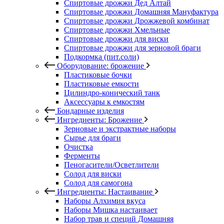
Спиртовые дрожжи Дед Алтай
Спиртовые дрожжи Домашняя Мануфактура
Спиртовые дрожжи Дрожжевой комбинат
Спиртовые дрожжи Хмельные
Спиртовые дрожжи для виски
Спиртовые дрожжи для зерновой браги
Подкормка (пит.соли)
Оборудование: брожение
Пластиковые бочки
Пластиковые емкости
Цилиндро-конический танк
Аксессуары к емкостям
Бондарные изделия
Ингредиенты: Брожение
Зерновые и экстрактные наборы
Сырье для браги
Очистка
Ферменты
Пеногасители/Осветлители
Солод для виски
Солод для самогона
Ингредиенты: Настаивание
Наборы Алхимия вкуса
Наборы Мишка настаивает
Набор трав и специй Домашняя