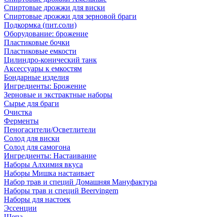
Спиртовые дрожжи для виски
Спиртовые дрожжи для зерновой браги
Подкормка (пит.соли)
Оборудование: брожение
Пластиковые бочки
Пластиковые емкости
Цилиндро-конический танк
Аксессуары к емкостям
Бондарные изделия
Ингредиенты: Брожение
Зерновые и экстрактные наборы
Сырье для браги
Очистка
Ферменты
Пеногасители/Осветлители
Солод для виски
Солод для самогона
Ингредиенты: Настаивание
Наборы Алхимия вкуса
Наборы Мишка настаивает
Набор трав и специй Домашняя Мануфактура
Наборы трав и специй Beervingem
Наборы для настоек
Эссенции
Щепа