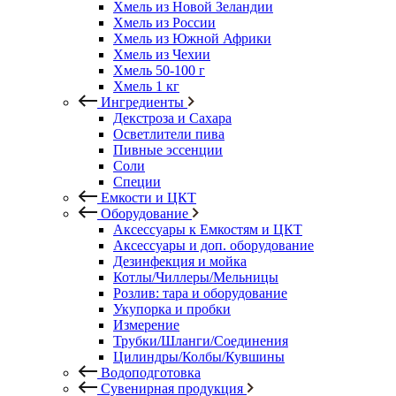
Хмель из Новой Зеландии
Хмель из России
Хмель из Южной Африки
Хмель из Чехии
Хмель 50-100 г
Хмель 1 кг
Ингредиенты
Декстроза и Сахара
Осветлители пива
Пивные эссенции
Соли
Специи
Емкости и ЦКТ
Оборудование
Аксессуары к Емкостям и ЦКТ
Аксессуары и доп. оборудование
Дезинфекция и мойка
Котлы/Чиллеры/Мельницы
Розлив: тара и оборудование
Укупорка и пробки
Измерение
Трубки/Шланги/Соединения
Цилиндры/Колбы/Кувшины
Водоподготовка
Сувенирная продукция