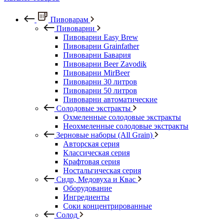
Пивоварам
Пивоварни
Пивоварни Easy Brew
Пивоварни Grainfather
Пивоварни Бавария
Пивоварни Beer Zavodik
Пивоварни MirBeer
Пивоварни 30 литров
Пивоварни 50 литров
Пивоварни автоматические
Солодовые экстракты
Охмеленные солодовые экстракты
Неохмеленные солодовые экстракты
Зерновые наборы (All Grain)
Авторская серия
Классическая серия
Крафтовая серия
Ностальгическая серия
Сидр, Медовуха и Квас
Оборудование
Ингредиенты
Соки концентрированные
Солод