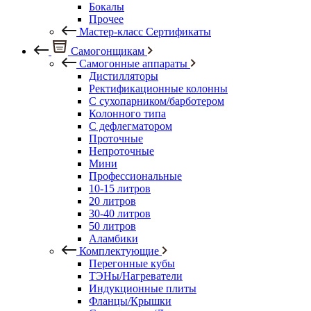
Бокалы
Прочее
Мастер-класс Сертификаты
Самогонщикам
Самогонные аппараты
Дистилляторы
Ректификационные колонны
С сухопарником/барботером
Колонного типа
С дефлегматором
Проточные
Непроточные
Мини
Профессиональные
10-15 литров
20 литров
30-40 литров
50 литров
Аламбики
Комплектующие
Перегонные кубы
ТЭНы/Нагреватели
Индукционные плиты
Фланцы/Крышки