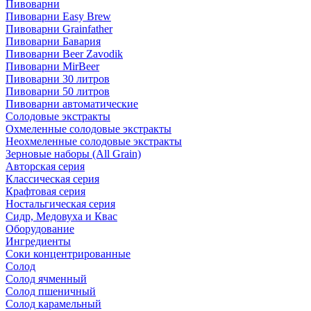
Пивоварни
Пивоварни Easy Brew
Пивоварни Grainfather
Пивоварни Бавария
Пивоварни Beer Zavodik
Пивоварни MirBeer
Пивоварни 30 литров
Пивоварни 50 литров
Пивоварни автоматические
Солодовые экстракты
Охмеленные солодовые экстракты
Неохмеленные солодовые экстракты
Зерновые наборы (All Grain)
Авторская серия
Классическая серия
Крафтовая серия
Ностальгическая серия
Сидр, Медовуха и Квас
Оборудование
Ингредиенты
Соки концентрированные
Солод
Солод ячменный
Солод пшеничный
Солод карамельный