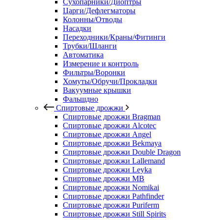
Сухопарники/Диоптры
Царги/Дефлегматоры
Колонны/Отводы
Насадки
Переходники/Краны/Фитинги
Трубки/Шланги
Автоматика
Измерение и контроль
Фильтры/Воронки
Хомуты/Обручи/Прокладки
Вакуумные крышки
Фальшдно
Спиртовые дрожжи
Спиртовые дрожжи Bragman
Спиртовые дрожжи Alcotec
Спиртовые дрожжи Angel
Спиртовые дрожжи Bekmaya
Спиртовые дрожжи Double Dragon
Спиртовые дрожжи Lallemand
Спиртовые дрожжи Leyka
Спиртовые дрожжи MB
Спиртовые дрожжи Nomikai
Спиртовые дрожжи Pathfinder
Спиртовые дрожжи Puriferm
Спиртовые дрожжи Still Spirits