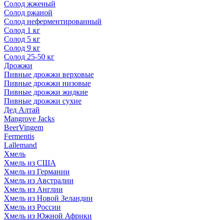
Солод жженый
Солод ржаной
Солод неферментированный
Солод 1 кг
Солод 5 кг
Солод 9 кг
Солод 25-50 кг
Дрожжи
Пивные дрожжи верховые
Пивные дрожжи низовые
Пивные дрожжи жидкие
Пивные дрожжи сухие
Дед Алтай
Mangrove Jacks
BeerVingem
Fermentis
Lallemand
Хмель
Хмель из США
Хмель из Германии
Хмель из Австралии
Хмель из Англии
Хмель из Новой Зеландии
Хмель из России
Хмель из Южной Африки