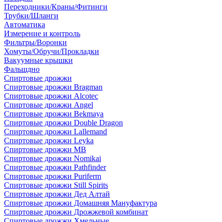
Переходники/Краны/Фитинги
Трубки/Шланги
Автоматика
Измерение и контроль
Фильтры/Воронки
Хомуты/Обручи/Прокладки
Вакуумные крышки
Фальшдно
Спиртовые дрожжи
Спиртовые дрожжи Bragman
Спиртовые дрожжи Alcotec
Спиртовые дрожжи Angel
Спиртовые дрожжи Bekmaya
Спиртовые дрожжи Double Dragon
Спиртовые дрожжи Lallemand
Спиртовые дрожжи Leyka
Спиртовые дрожжи MB
Спиртовые дрожжи Nomikai
Спиртовые дрожжи Pathfinder
Спиртовые дрожжи Puriferm
Спиртовые дрожжи Still Spirits
Спиртовые дрожжи Дед Алтай
Спиртовые дрожжи Домашняя Мануфактура
Спиртовые дрожжи Дрожжевой комбинат
Спиртовые дрожжи Хмельные