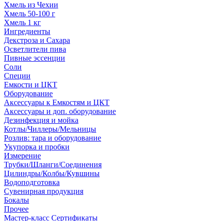
Хмель из Чехии
Хмель 50-100 г
Хмель 1 кг
Ингредиенты
Декстроза и Сахара
Осветлители пива
Пивные эссенции
Соли
Специи
Емкости и ЦКТ
Оборудование
Аксессуары к Емкостям и ЦКТ
Аксессуары и доп. оборудование
Дезинфекция и мойка
Котлы/Чиллеры/Мельницы
Розлив: тара и оборудование
Укупорка и пробки
Измерение
Трубки/Шланги/Соединения
Цилиндры/Колбы/Кувшины
Водоподготовка
Сувенирная продукция
Бокалы
Прочее
Мастер-класс Сертификаты