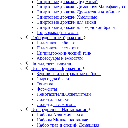
Спиртовые дрожжи Дед Алтай
Спиртовые дрожжи Домашняя Мануфактура
Спиртовые дрожжи Дрожжевой комбинат
Спиртовые дрожжи Хмельные
Спиртовые дрожжи для виски
Спиртовые дрожжи для зерновой браги
Подкормка (пит.соли)
Оборудование: брожение
Пластиковые бочки
Пластиковые емкости
Цилиндро-конический танк
Аксессуары к емкостям
Бондарные изделия
Ингредиенты: Брожение
Зерновые и экстрактные наборы
Сырье для браги
Очистка
Ферменты
Пеногасители/Осветлители
Солод для виски
Солод для самогона
Ингредиенты: Настаивание
Наборы Алхимия вкуса
Наборы Мишка настаивает
Набор трав и специй Домашняя