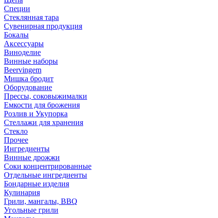
Специи
Стеклянная тара
Сувенирная продукция
Бокалы
Аксессуары
Виноделие
Винные наборы
Beervingem
Мишка бродит
Оборудование
Прессы, соковыжималки
Емкости для брожения
Розлив и Укупорка
Стеллажи для хранения
Стекло
Прочее
Ингредиенты
Винные дрожжи
Соки концентрированные
Отдельные ингредиенты
Бондарные изделия
Кулинария
Грили, мангалы, BBQ
Угольные грили