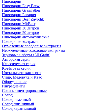
Пивоварни
Пивоварни Easy Brew
Пивоварни Grainfather
Пивоварни Бавария
Пивоварни Beer Zavodik
Пивоварни MirBeer
Пивоварни 30 литров
Пивоварни 50 литров
Пивоварни автоматические
Солодовые экстракты
Охмеленные солодовые экстракты
Неохмеленные солодовые экстракты
Зерновые наборы (All Grain)
Авторская серия
Классическая серия
Крафтовая серия
Ностальгическая серия
Сидр, Медовуха и Квас
Оборудование
Ингредиенты
Соки концентрированные
Солод
Солод ячменный
Солод пшеничный
Солод карамельный