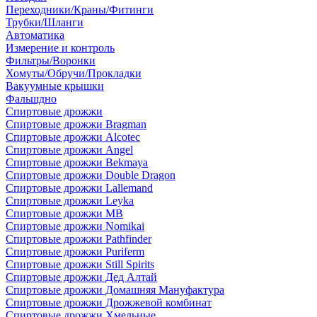
Переходники/Краны/Фитинги
Трубки/Шланги
Автоматика
Измерение и контроль
Фильтры/Воронки
Хомуты/Обручи/Прокладки
Вакуумные крышки
Фальшдно
Спиртовые дрожжи
Спиртовые дрожжи Bragman
Спиртовые дрожжи Alcotec
Спиртовые дрожжи Angel
Спиртовые дрожжи Bekmaya
Спиртовые дрожжи Double Dragon
Спиртовые дрожжи Lallemand
Спиртовые дрожжи Leyka
Спиртовые дрожжи MB
Спиртовые дрожжи Nomikai
Спиртовые дрожжи Pathfinder
Спиртовые дрожжи Puriferm
Спиртовые дрожжи Still Spirits
Спиртовые дрожжи Дед Алтай
Спиртовые дрожжи Домашняя Мануфактура
Спиртовые дрожжи Дрожжевой комбинат
Спиртовые дрожжи Хмельные