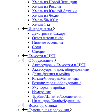
Хмель из Новой Зеландии
Хмель из России
Хмель из Южной Африки
Хмель из Чехии
Хмель 50-100 г
Хмель 1 кг
Ингредиенты
Декстроза и Сахара
Осветлители пива
Пивные эссенции
Соли
Специи
Емкости и ЦКТ
Оборудование
Аксессуары к Емкостям и ЦКТ
Аксессуары и доп. оборудование
Дезинфекция и мойка
Котлы/Чиллеры/Мельницы
Розлив: тара и оборудование
Укупорка и пробки
Измерение
Трубки/Шланги/Соединения
Цилиндры/Колбы/Кувшины
Водоподготовка
Сувенирная продукция