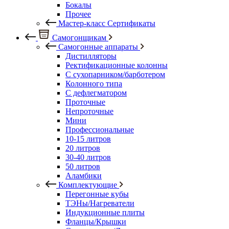
Бокалы
Прочее
Мастер-класс Сертификаты
Самогонщикам
Самогонные аппараты
Дистилляторы
Ректификационные колонны
С сухопарником/барботером
Колонного типа
С дефлегматором
Проточные
Непроточные
Мини
Профессиональные
10-15 литров
20 литров
30-40 литров
50 литров
Аламбики
Комплектующие
Перегонные кубы
ТЭНы/Нагреватели
Индукционные плиты
Фланцы/Крышки