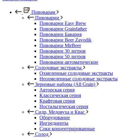
Пивоварам
Пивоварни
Пивоварни Easy Brew
Пивоварни Grainfather
Пивоварни Бавария
Пивоварни Beer Zavodik
Пивоварни MirBeer
Пивоварни 30 литров
Пивоварни 50 литров
Пивоварни автоматические
Солодовые экстракты
Охмеленные солодовые экстракты
Неохмеленные солодовые экстракты
Зерновые наборы (All Grain)
Авторская серия
Классическая серия
Крафтовая серия
Ностальгическая серия
Сидр, Медовуха и Квас
Оборудование
Ингредиенты
Соки концентрированные
Солод