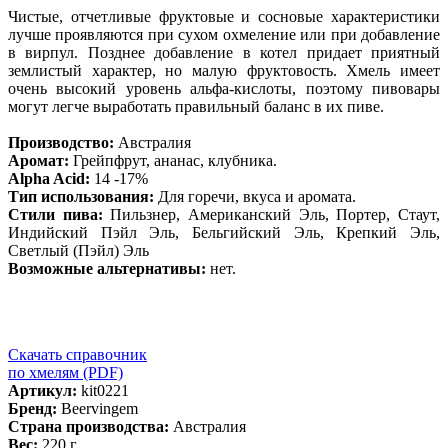
Чистые, отчетливые фруктовые и сосновые характеристики
лучше проявляются при сухом охмеление или при добавление
в вирпул. Позднее добавление в котел придает приятный
землистый характер, но малую фруктовость. Хмель имеет
очень высокий уровень альфа-кислоты, поэтому пивовары
могут легче выработать правильный баланс в их пиве.
Производство:
Австралия
Аромат:
Грейпфрут, ананас, клубника.
Alpha Acid:
14 -17%
Тип использования:
Для горечи, вкуса и аромата.
Стили пива:
Пильзнер, Американский Эль, Портер, Стаут,
Индийский Пэйл Эль, Бельгийский Эль, Крепкий Эль,
Светлый (Пэйл) Эль
Возможные альтернативы:
нет.
Скачать справочник
по хмелям (PDF)
Артикул:
kit0221
Бренд:
Beervingem
Страна производства:
Австралия
Вес:
220 г