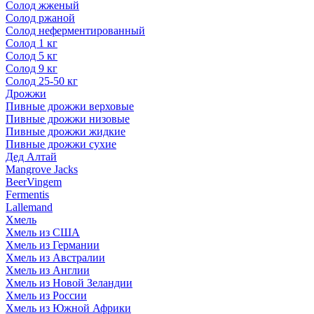
Солод жженый
Солод ржаной
Солод неферментированный
Солод 1 кг
Солод 5 кг
Солод 9 кг
Солод 25-50 кг
Дрожжи
Пивные дрожжи верховые
Пивные дрожжи низовые
Пивные дрожжи жидкие
Пивные дрожжи сухие
Дед Алтай
Mangrove Jacks
BeerVingem
Fermentis
Lallemand
Хмель
Хмель из США
Хмель из Германии
Хмель из Австралии
Хмель из Англии
Хмель из Новой Зеландии
Хмель из России
Хмель из Южной Африки