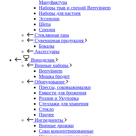
Мануфактура
Наборы трав и специй Beervingem
Наборы для настоек
Эссенции
Щепа
Специи
Стеклянная тара
Сувенирная продукция
Бокалы
Аксессуары
Виноделам
Винные наборы
Beervingem
Мишка бродит
Оборудование
Прессы, соковыжималки
Емкости для брожения
Розлив и Укупорка
Стеллажи для хранения
Стекло
Прочее
Ингредиенты
Винные дрожжи
Соки концентрированные