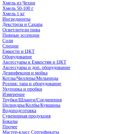
Хмель из Чехии
Хмель 50-100 г
Хмель 1 кг
Ингредиенты
Декстроза и Сахара
Осветлители пива
Пивные эссенции
Соли
Специи
Емкости и ЦКТ
Оборудование
Аксессуары к Емкостям и ЦКТ
Аксессуары и доп. оборудование
Дезинфекция и мойка
Котлы/Чиллеры/Мельницы
Розлив: тара и оборудование
Укупорка и пробки
Измерение
Трубки/Шланги/Соединения
Цилиндры/Колбы/Кувшины
Водоподготовка
Сувенирная продукция
Бокалы
Прочее
Мастер-класс Сертификаты