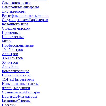
Самогоноварение
Самогонные аппараты
Дистилляторы
Ректификационные колонны
С сухопарником/барботером
Колонного типа
С дефлегматором
Проточные
Непроточные
Мини
Профессиональные
10-15 литров
20 литров
30-40 литров
50 литров
Аламбики
Комплектующие
Перегонные кубы
ТЭНы/Нагреватели
Индукционные плиты
Фланцы/Крышки
Сухопарники/Диоптры
Царги/Дефлегматоры
Колонны/Отводы
Насадки