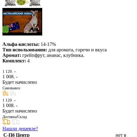
Альфа-кислоты:
14-17%
Тип использования:
для аромата, горечи и вкуса
Аромат:
грейпфрут, ананас, клубника.
Комплект:
4
-
1 120.
1 008
. -
Будет начислено
Самовывоз
-
1 120.
1 008
. -
Будет начислено
Доставка/Склад
Нашли дешевле?
С-Пб Центр
нет в