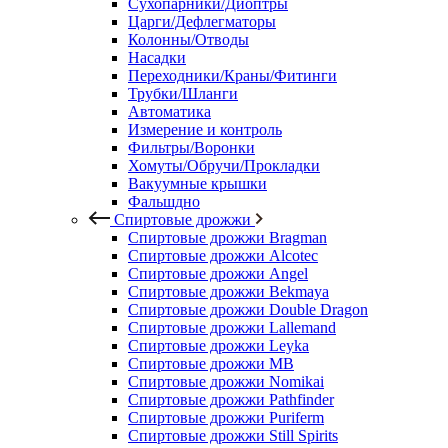
Сухопарники/Диоптры
Царги/Дефлегматоры
Колонны/Отводы
Насадки
Переходники/Краны/Фитинги
Трубки/Шланги
Автоматика
Измерение и контроль
Фильтры/Воронки
Хомуты/Обручи/Прокладки
Вакуумные крышки
Фальшдно
Спиртовые дрожжи
Спиртовые дрожжи Bragman
Спиртовые дрожжи Alcotec
Спиртовые дрожжи Angel
Спиртовые дрожжи Bekmaya
Спиртовые дрожжи Double Dragon
Спиртовые дрожжи Lallemand
Спиртовые дрожжи Leyka
Спиртовые дрожжи MB
Спиртовые дрожжи Nomikai
Спиртовые дрожжи Pathfinder
Спиртовые дрожжи Puriferm
Спиртовые дрожжи Still Spirits