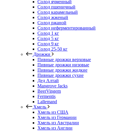
Солод ячменный
Солод пшеничный
Солод карамельный
Солод жженый
Солод ржаной
Солод неферментированный
Солод 1 кг
Солод 5 кг
Солод 9 кг
Солод 25-50 кг
Дрожжи
Пивные дрожжи верховые
Пивные дрожжи низовые
Пивные дрожжи жидкие
Пивные дрожжи сухие
Дед Алтай
Mangrove Jacks
BeerVingem
Fermentis
Lallemand
Хмель
Хмель из США
Хмель из Германии
Хмель из Австралии
Хмель из Англии