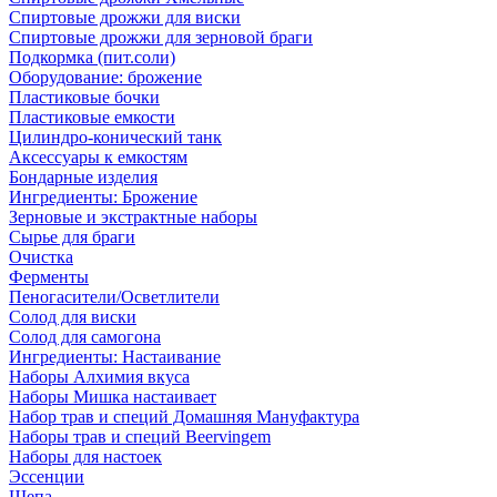
Спиртовые дрожжи для виски
Спиртовые дрожжи для зерновой браги
Подкормка (пит.соли)
Оборудование: брожение
Пластиковые бочки
Пластиковые емкости
Цилиндро-конический танк
Аксессуары к емкостям
Бондарные изделия
Ингредиенты: Брожение
Зерновые и экстрактные наборы
Сырье для браги
Очистка
Ферменты
Пеногасители/Осветлители
Солод для виски
Солод для самогона
Ингредиенты: Настаивание
Наборы Алхимия вкуса
Наборы Мишка настаивает
Набор трав и специй Домашняя Мануфактура
Наборы трав и специй Beervingem
Наборы для настоек
Эссенции
Щепа