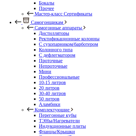
Бокалы
Прочее
Мастер-класс Сертификаты
Самогонщикам
Самогонные аппараты
Дистилляторы
Ректификационные колонны
С сухопарником/барботером
Колонного типа
С дефлегматором
Проточные
Непроточные
Мини
Профессиональные
10-15 литров
20 литров
30-40 литров
50 литров
Аламбики
Комплектующие
Перегонные кубы
ТЭНы/Нагреватели
Индукционные плиты
Фланцы/Крышки