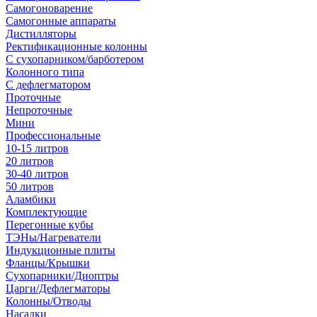
Самогоноварение
Самогонные аппараты
Дистилляторы
Ректификационные колонны
С сухопарником/барботером
Колонного типа
С дефлегматором
Проточные
Непроточные
Мини
Профессиональные
10-15 литров
20 литров
30-40 литров
50 литров
Аламбики
Комплектующие
Перегонные кубы
ТЭНы/Нагреватели
Индукционные плиты
Фланцы/Крышки
Сухопарники/Диоптры
Царги/Дефлегматоры
Колонны/Отводы
Насадки