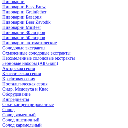
Пивоварни
Пивоварни Easy Brew
Пивоварни Grainfather
Пивоварни Бавария
Пивоварни Beer Zavodik
Пивоварни MirBeer
Пивоварни 30 литров
Пивоварни 50 литров
Пивоварни автоматические
Солодовые экстракты
Охмеленные солодовые экстракты
Неохмеленные солодовые экстракты
Зерновые наборы (All Grain)
Авторская серия
Классическая серия
Крафтовая серия
Ностальгическая серия
Сидр, Медовуха и Квас
Оборудование
Ингредиенты
Соки концентрированные
Солод
Солод ячменный
Солод пшеничный
Солод карамельный