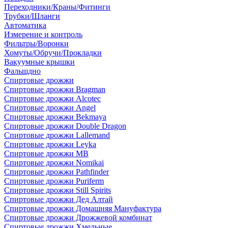
Переходники/Краны/Фитинги
Трубки/Шланги
Автоматика
Измерение и контроль
Фильтры/Воронки
Хомуты/Обручи/Прокладки
Вакуумные крышки
Фальшдно
Спиртовые дрожжи
Спиртовые дрожжи Bragman
Спиртовые дрожжи Alcotec
Спиртовые дрожжи Angel
Спиртовые дрожжи Bekmaya
Спиртовые дрожжи Double Dragon
Спиртовые дрожжи Lallemand
Спиртовые дрожжи Leyka
Спиртовые дрожжи MB
Спиртовые дрожжи Nomikai
Спиртовые дрожжи Pathfinder
Спиртовые дрожжи Puriferm
Спиртовые дрожжи Still Spirits
Спиртовые дрожжи Дед Алтай
Спиртовые дрожжи Домашняя Мануфактура
Спиртовые дрожжи Дрожжевой комбинат
Спиртовые дрожжи Хмельные