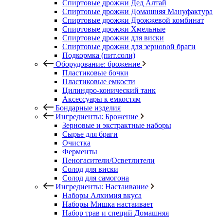
Спиртовые дрожжи Дед Алтай
Спиртовые дрожжи Домашняя Мануфактура
Спиртовые дрожжи Дрожжевой комбинат
Спиртовые дрожжи Хмельные
Спиртовые дрожжи для виски
Спиртовые дрожжи для зерновой браги
Подкормка (пит.соли)
Оборудование: брожение
Пластиковые бочки
Пластиковые емкости
Цилиндро-конический танк
Аксессуары к емкостям
Бондарные изделия
Ингредиенты: Брожение
Зерновые и экстрактные наборы
Сырье для браги
Очистка
Ферменты
Пеногасители/Осветлители
Солод для виски
Солод для самогона
Ингредиенты: Настаивание
Наборы Алхимия вкуса
Наборы Мишка настаивает
Набор трав и специй Домашняя