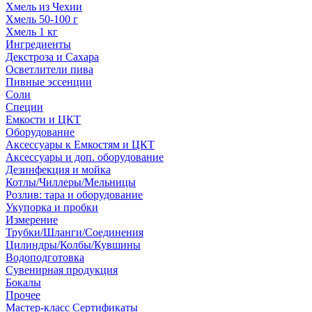
Хмель из Чехии
Хмель 50-100 г
Хмель 1 кг
Ингредиенты
Декстроза и Сахара
Осветлители пива
Пивные эссенции
Соли
Специи
Емкости и ЦКТ
Оборудование
Аксессуары к Емкостям и ЦКТ
Аксессуары и доп. оборудование
Дезинфекция и мойка
Котлы/Чиллеры/Мельницы
Розлив: тара и оборудование
Укупорка и пробки
Измерение
Трубки/Шланги/Соединения
Цилиндры/Колбы/Кувшины
Водоподготовка
Сувенирная продукция
Бокалы
Прочее
Мастер-класс Сертификаты