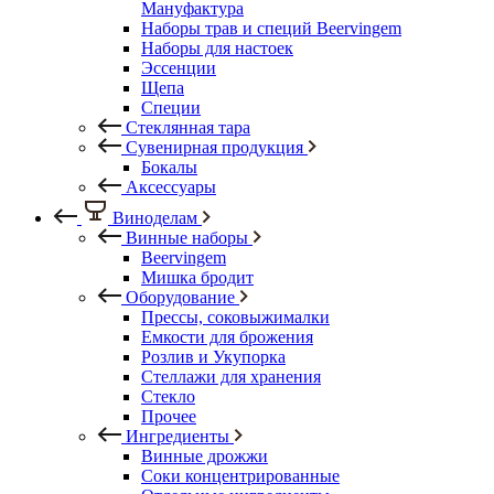
Мануфактура
Наборы трав и специй Beervingem
Наборы для настоек
Эссенции
Щепа
Специи
Стеклянная тара
Сувенирная продукция
Бокалы
Аксессуары
Виноделам
Винные наборы
Beervingem
Мишка бродит
Оборудование
Прессы, соковыжималки
Емкости для брожения
Розлив и Укупорка
Стеллажи для хранения
Стекло
Прочее
Ингредиенты
Винные дрожжи
Соки концентрированные