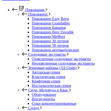
Пивоварам
Пивоварни
Пивоварни Easy Brew
Пивоварни Grainfather
Пивоварни Бавария
Пивоварни Beer Zavodik
Пивоварни MirBeer
Пивоварни 30 литров
Пивоварни 50 литров
Пивоварни автоматические
Солодовые экстракты
Охмеленные солодовые экстракты
Неохмеленные солодовые экстракты
Зерновые наборы (All Grain)
Авторская серия
Классическая серия
Крафтовая серия
Ностальгическая серия
Сидр, Медовуха и Квас
Оборудование
Ингредиенты
Соки концентрированные
Солод