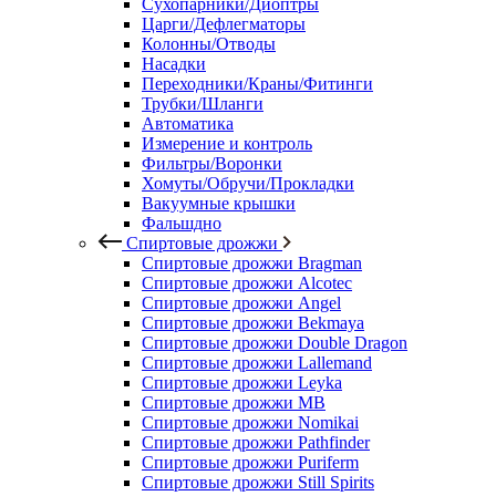
Сухопарники/Диоптры
Царги/Дефлегматоры
Колонны/Отводы
Насадки
Переходники/Краны/Фитинги
Трубки/Шланги
Автоматика
Измерение и контроль
Фильтры/Воронки
Хомуты/Обручи/Прокладки
Вакуумные крышки
Фальшдно
Спиртовые дрожжи
Спиртовые дрожжи Bragman
Спиртовые дрожжи Alcotec
Спиртовые дрожжи Angel
Спиртовые дрожжи Bekmaya
Спиртовые дрожжи Double Dragon
Спиртовые дрожжи Lallemand
Спиртовые дрожжи Leyka
Спиртовые дрожжи MB
Спиртовые дрожжи Nomikai
Спиртовые дрожжи Pathfinder
Спиртовые дрожжи Puriferm
Спиртовые дрожжи Still Spirits