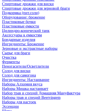
Спиртовые дрожжи для виски
Спиртовые дрожжи для зерновой браги
Подкормка (пит.соли)
Оборудование: брожение
Пластиковые бочки
Пластиковые емкости
Цилиндро-конический танк
Аксессуары к емкостям
Бондарные изделия
Ингредиенты: Брожение
Зерновые и экстрактные наборы
Сырье для браги
Очистка
Ферменты
Пеногасители/Осветлители
Солод для виски
Солод для самогона
Ингредиенты: Настаивание
Наборы Алхимия вкуса
Наборы Мишка настаивает
Набор трав и специй Домашняя Мануфактура
Наборы трав и специй Beervingem
Наборы для настоек
Эссенции
Щепа