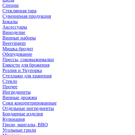
Специи
Стеклянная тара
Сувенирная продукция
Бокалы
Аксессуары
Виноделие
Винные наборы
Beervingem
Мишка бродит
Оборудование
Прессы, соковыжималки
Емкости для брожения
Розлив и Укупорка
Стеллажи для хранения
Стекло
Прочее
Ингредиенты
Винные дрожжи
Соки концентрированные
Отдельные ингредиенты
Бондарные изделия
Кулинария
Грили, мангалы, BBQ
Угольные грили