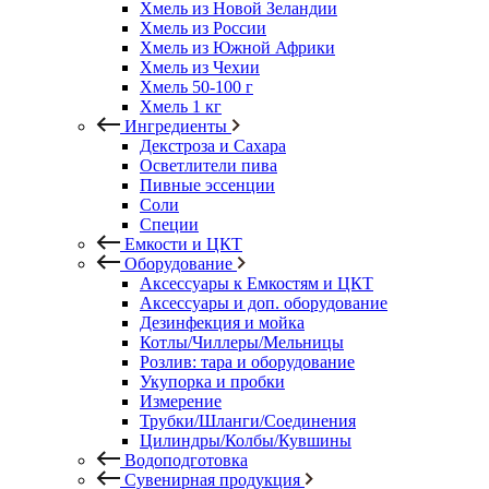
Хмель из Новой Зеландии
Хмель из России
Хмель из Южной Африки
Хмель из Чехии
Хмель 50-100 г
Хмель 1 кг
Ингредиенты
Декстроза и Сахара
Осветлители пива
Пивные эссенции
Соли
Специи
Емкости и ЦКТ
Оборудование
Аксессуары к Емкостям и ЦКТ
Аксессуары и доп. оборудование
Дезинфекция и мойка
Котлы/Чиллеры/Мельницы
Розлив: тара и оборудование
Укупорка и пробки
Измерение
Трубки/Шланги/Соединения
Цилиндры/Колбы/Кувшины
Водоподготовка
Сувенирная продукция