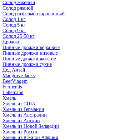
Солод жженый
Солод ржаной
Солод неферментированный
Солод 1 кг
Солод 5 кг
Солод 9 кг
Солод 25-50 кг
Дрожжи
Пивные дрожжи верховые
Пивные дрожжи низовые
Пивные дрожжи жидкие
Пивные дрожжи сухие
Дед Алтай
Mangrove Jacks
BeerVingem
Fermentis
Lallemand
Хмель
Хмель из США
Хмель из Германии
Хмель из Австралии
Хмель из Англии
Хмель из Новой Зеландии
Хмель из России
Хмель из Южной Африки