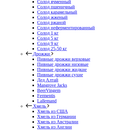
Солод ячменный
Солод пшеничный
Солод карамельный
Солод жженый
Солод ржаной
Солод неферментированный
Солод 1 кг
Солод 5 кг
Солод 9 кг
Солод 25-50 кг
Дрожжи
Пивные дрожжи верховые
Пивные дрожжи низовые
Пивные дрожжи жидкие
Пивные дрожжи сухие
Дед Алтай
Mangrove Jacks
BeerVingem
Fermentis
Lallemand
Хмель
Хмель из США
Хмель из Германии
Хмель из Австралии
Хмель из Англии