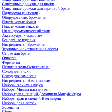
Спиртовые дрожжи для виски
Спиртовые дрожжи для зерновой браги
Подкормка (пит.соли)
Оборудование: брожение
Пластиковые бочки
Пластиковые емкости
Цилиндро-конический танк
Аксессуары к емкостям
Бондарные изделия
Ингредиенты: Брожение
Зерновые и экстрактные наборы
Сырье для браги
Очистка
Ферменты
Пеногасители/Осветлители
Солод для виски
Солод для самогона
Ингредиенты: Настаивание
Наборы Алхимия вкуса
Наборы Мишка настаивает
Набор трав и специй Домашняя Мануфактура
Наборы трав и специй Beervingem
Наборы для настоек
Эссенции
Щепа