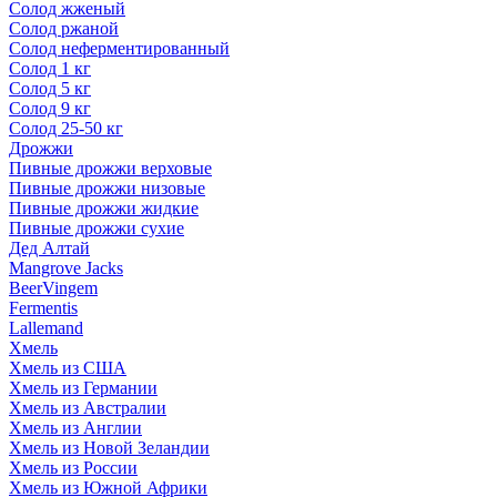
Солод жженый
Солод ржаной
Солод неферментированный
Солод 1 кг
Солод 5 кг
Солод 9 кг
Солод 25-50 кг
Дрожжи
Пивные дрожжи верховые
Пивные дрожжи низовые
Пивные дрожжи жидкие
Пивные дрожжи сухие
Дед Алтай
Mangrove Jacks
BeerVingem
Fermentis
Lallemand
Хмель
Хмель из США
Хмель из Германии
Хмель из Австралии
Хмель из Англии
Хмель из Новой Зеландии
Хмель из России
Хмель из Южной Африки