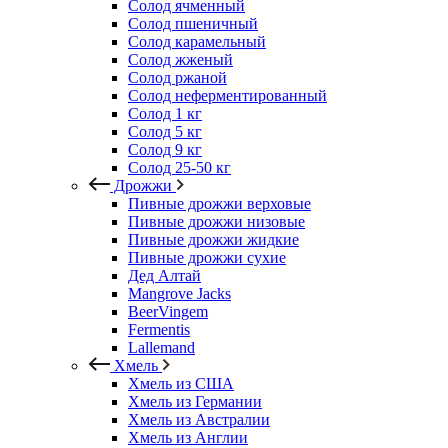
Солод ячменный
Солод пшеничный
Солод карамельный
Солод жженый
Солод ржаной
Солод неферментированный
Солод 1 кг
Солод 5 кг
Солод 9 кг
Солод 25-50 кг
Дрожжи
Пивные дрожжи верховые
Пивные дрожжи низовые
Пивные дрожжи жидкие
Пивные дрожжи сухие
Дед Алтай
Mangrove Jacks
BeerVingem
Fermentis
Lallemand
Хмель
Хмель из США
Хмель из Германии
Хмель из Австралии
Хмель из Англии