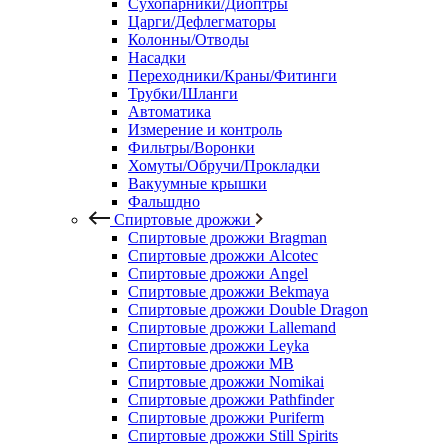
Сухопарники/Диоптры
Царги/Дефлегматоры
Колонны/Отводы
Насадки
Переходники/Краны/Фитинги
Трубки/Шланги
Автоматика
Измерение и контроль
Фильтры/Воронки
Хомуты/Обручи/Прокладки
Вакуумные крышки
Фальшдно
Спиртовые дрожжи
Спиртовые дрожжи Bragman
Спиртовые дрожжи Alcotec
Спиртовые дрожжи Angel
Спиртовые дрожжи Bekmaya
Спиртовые дрожжи Double Dragon
Спиртовые дрожжи Lallemand
Спиртовые дрожжи Leyka
Спиртовые дрожжи MB
Спиртовые дрожжи Nomikai
Спиртовые дрожжи Pathfinder
Спиртовые дрожжи Puriferm
Спиртовые дрожжи Still Spirits