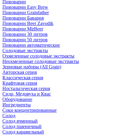
Пивоварни
Пивоварни Easy Brew
Пивоварни Grainfather
Пивоварни Бавария
Пивоварни Beer Zavodik
Пивоварни MirBeer
Пивоварни 30 литров
Пивоварни 50 литров
Пивоварни автоматические
Солодовые экстракты
Охмеленные солодовые экстракты
Неохмеленные солодовые экстракты
Зерновые наборы (All Grain)
Авторская серия
Классическая серия
Крафтовая серия
Ностальгическая серия
Сидр, Медовуха и Квас
Оборудование
Ингредиенты
Соки концентрированные
Солод
Солод ячменный
Солод пшеничный
Солод карамельный