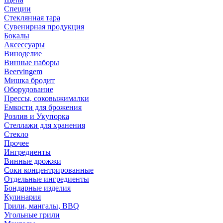
Специи
Стеклянная тара
Сувенирная продукция
Бокалы
Аксессуары
Виноделие
Винные наборы
Beervingem
Мишка бродит
Оборудование
Прессы, соковыжималки
Емкости для брожения
Розлив и Укупорка
Стеллажи для хранения
Стекло
Прочее
Ингредиенты
Винные дрожжи
Соки концентрированные
Отдельные ингредиенты
Бондарные изделия
Кулинария
Грили, мангалы, BBQ
Угольные грили