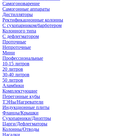
Самогоноварение
Самогонные аппараты
Дистилляторы
Ректификационные колонны
С сухопарником/барботером
Колонного типа
С дефлегматором
Проточные
Непроточные
Мини
Профессиональные
10-15 литров
20 литров
30-40 литров
50 литров
Аламбики
Комплектующие
Перегонные кубы
ТЭНы/Нагреватели
Индукционные плиты
Фланцы/Крышки
Сухопарники/Диоптры
Царги/Дефлегматоры
Колонны/Отводы
Насадки