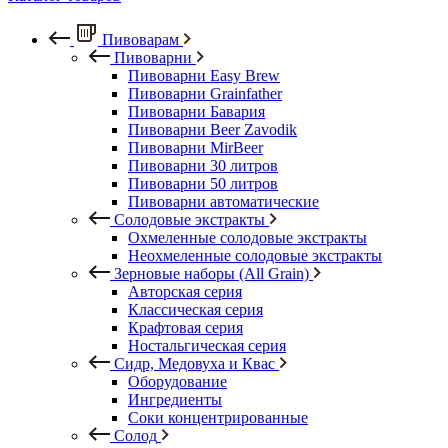
Пивоварам
Пивоварни
Пивоварни Easy Brew
Пивоварни Grainfather
Пивоварни Бавария
Пивоварни Beer Zavodik
Пивоварни MirBeer
Пивоварни 30 литров
Пивоварни 50 литров
Пивоварни автоматические
Солодовые экстракты
Охмеленные солодовые экстракты
Неохмеленные солодовые экстракты
Зерновые наборы (All Grain)
Авторская серия
Классическая серия
Крафтовая серия
Ностальгическая серия
Сидр, Медовуха и Квас
Оборудование
Ингредиенты
Соки концентрированные
Солод