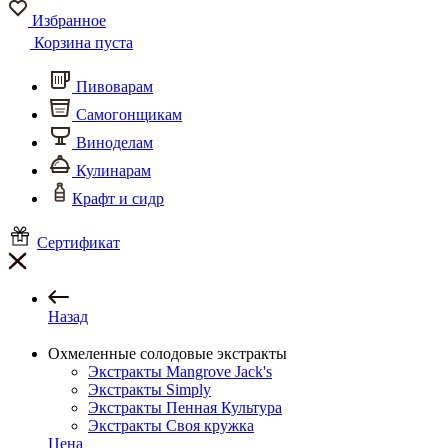
Избранное
Корзина пуста
Пивоварам
Самогонщикам
Виноделам
Кулинарам
Крафт и сидр
Сертификат
Назад
Охмеленные солодовые экстракты
Экстракты Mangrove Jack's
Экстракты Simply
Экстракты Пенная Культура
Экстракты Своя кружка
Цена