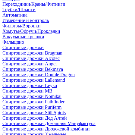
Переходники/Краны/Фитинги
Трубки/Шланги
Автоматика
Измерение и контроль
Фильтры/Воронки
Хомуты/Обручи/Прокладки
Вакуумные крышки
Фальшдно
Спиртовые дрожжи
Спиртовые дрожжи Bragman
Спиртовые дрожжи Alcotec
Спиртовые дрожжи Angel
Спиртовые дрожжи Bekmaya
Спиртовые дрожжи Double Dragon
Спиртовые дрожжи Lallemand
Спиртовые дрожжи Leyka
Спиртовые дрожжи MB
Спиртовые дрожжи Nomikai
Спиртовые дрожжи Pathfinder
Спиртовые дрожжи Puriferm
Спиртовые дрожжи Still Spirits
Спиртовые дрожжи Дед Алтай
Спиртовые дрожжи Домашняя Мануфактура
Спиртовые дрожжи Дрожжевой комбинат
Спиртовые дрожжи Хмельные