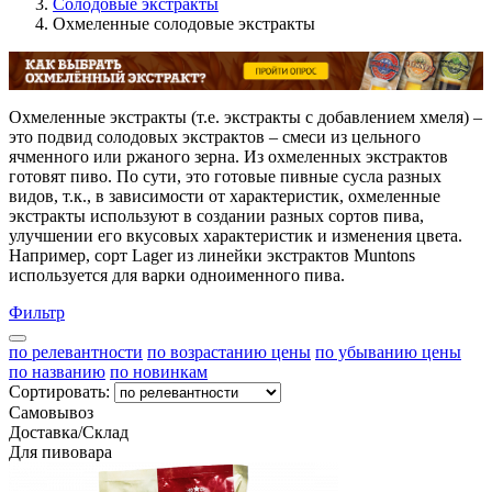
Солодовые экстракты
Охмеленные солодовые экстракты
Охмеленные экстракты (т.е. экстракты с добавлением хмеля) –
это подвид солодовых экстрактов – смеси из цельного
ячменного или ржаного зерна. Из охмеленных экстрактов
готовят пиво. По сути, это готовые пивные сусла разных
видов, т.к., в зависимости от характеристик, охмеленные
экстракты используют в создании разных сортов пива,
улучшении его вкусовых характеристик и изменения цвета.
Например, сорт Lager из линейки экстрактов Muntons
используется для варки одноименного пива.
Фильтр
по релевантности
по возрастанию цены
по убыванию цены
по названию
по новинкам
Сортировать:
Самовывоз
Доставка/Склад
Для пивовара