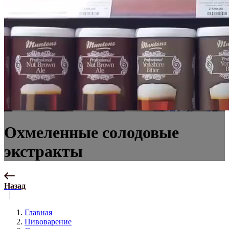
Охмеленные солодовые
экстракты
Назад
Главная
Пивоварение