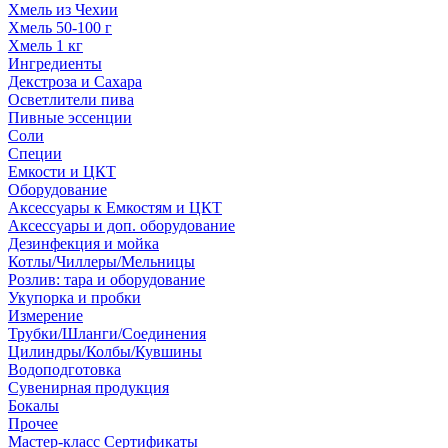
Хмель из Чехии
Хмель 50-100 г
Хмель 1 кг
Ингредиенты
Декстроза и Сахара
Осветлители пива
Пивные эссенции
Соли
Специи
Емкости и ЦКТ
Оборудование
Аксессуары к Емкостям и ЦКТ
Аксессуары и доп. оборудование
Дезинфекция и мойка
Котлы/Чиллеры/Мельницы
Розлив: тара и оборудование
Укупорка и пробки
Измерение
Трубки/Шланги/Соединения
Цилиндры/Колбы/Кувшины
Водоподготовка
Сувенирная продукция
Бокалы
Прочее
Мастер-класс Сертификаты