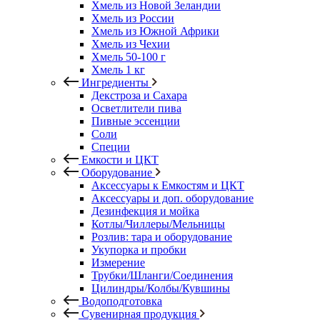
Хмель из Новой Зеландии
Хмель из России
Хмель из Южной Африки
Хмель из Чехии
Хмель 50-100 г
Хмель 1 кг
Ингредиенты
Декстроза и Сахара
Осветлители пива
Пивные эссенции
Соли
Специи
Емкости и ЦКТ
Оборудование
Аксессуары к Емкостям и ЦКТ
Аксессуары и доп. оборудование
Дезинфекция и мойка
Котлы/Чиллеры/Мельницы
Розлив: тара и оборудование
Укупорка и пробки
Измерение
Трубки/Шланги/Соединения
Цилиндры/Колбы/Кувшины
Водоподготовка
Сувенирная продукция