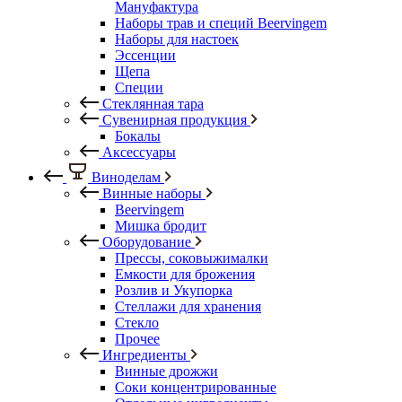
Мануфактура
Наборы трав и специй Beervingem
Наборы для настоек
Эссенции
Щепа
Специи
Стеклянная тара
Сувенирная продукция
Бокалы
Аксессуары
Виноделам
Винные наборы
Beervingem
Мишка бродит
Оборудование
Прессы, соковыжималки
Емкости для брожения
Розлив и Укупорка
Стеллажи для хранения
Стекло
Прочее
Ингредиенты
Винные дрожжи
Соки концентрированные