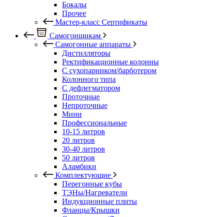
Бокалы
Прочее
Мастер-класс Сертификаты
Самогонщикам
Самогонные аппараты
Дистилляторы
Ректификационные колонны
С сухопарником/барботером
Колонного типа
С дефлегматором
Проточные
Непроточные
Мини
Профессиональные
10-15 литров
20 литров
30-40 литров
50 литров
Аламбики
Комплектующие
Перегонные кубы
ТЭНы/Нагреватели
Индукционные плиты
Фланцы/Крышки