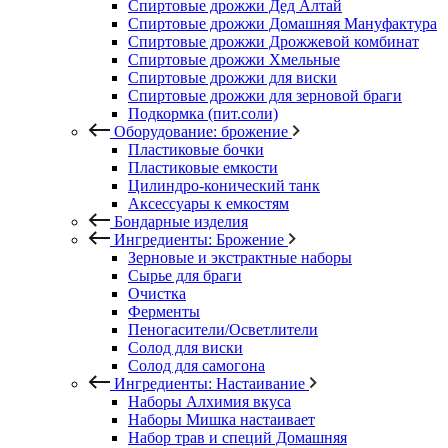
Спиртовые дрожжи Дед Алтай
Спиртовые дрожжи Домашняя Мануфактура
Спиртовые дрожжи Дрожжевой комбинат
Спиртовые дрожжи Хмельные
Спиртовые дрожжи для виски
Спиртовые дрожжи для зерновой браги
Подкормка (пит.соли)
Оборудование: брожение
Пластиковые бочки
Пластиковые емкости
Цилиндро-конический танк
Аксессуары к емкостям
Бондарные изделия
Ингредиенты: Брожение
Зерновые и экстрактные наборы
Сырье для браги
Очистка
Ферменты
Пеногасители/Осветлители
Солод для виски
Солод для самогона
Ингредиенты: Настаивание
Наборы Алхимия вкуса
Наборы Мишка настаивает
Набор трав и специй Домашняя