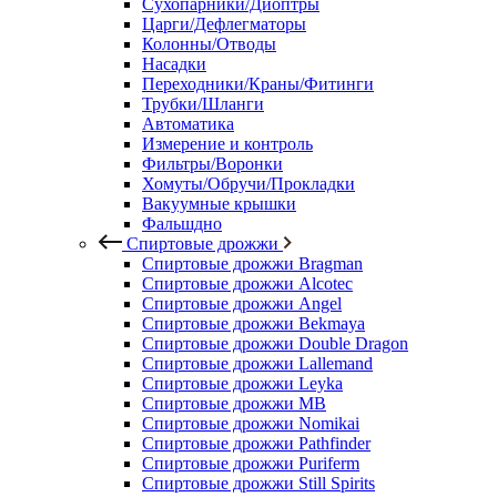
Сухопарники/Диоптры
Царги/Дефлегматоры
Колонны/Отводы
Насадки
Переходники/Краны/Фитинги
Трубки/Шланги
Автоматика
Измерение и контроль
Фильтры/Воронки
Хомуты/Обручи/Прокладки
Вакуумные крышки
Фальшдно
Спиртовые дрожжи
Спиртовые дрожжи Bragman
Спиртовые дрожжи Alcotec
Спиртовые дрожжи Angel
Спиртовые дрожжи Bekmaya
Спиртовые дрожжи Double Dragon
Спиртовые дрожжи Lallemand
Спиртовые дрожжи Leyka
Спиртовые дрожжи MB
Спиртовые дрожжи Nomikai
Спиртовые дрожжи Pathfinder
Спиртовые дрожжи Puriferm
Спиртовые дрожжи Still Spirits