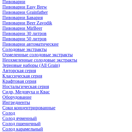
Пивоварни
Пивоварни Easy Brew
Пивоварни Grainfather
Пивоварни Бавария
Пивоварни Beer Zavodik
Пивоварни MirBeer
Пивоварни 30 литров
Пивоварни 50 литров
Пивоварни автоматические
Солодовые экстракты
Охмеленные солодовые экстракты
Неохмеленные солодовые экстракты
Зерновые наборы (All Grain)
Авторская серия
Классическая серия
Крафтовая серия
Ностальгическая серия
Сидр, Медовуха и Квас
Оборудование
Ингредиенты
Соки концентрированные
Солод
Солод ячменный
Солод пшеничный
Солод карамельный