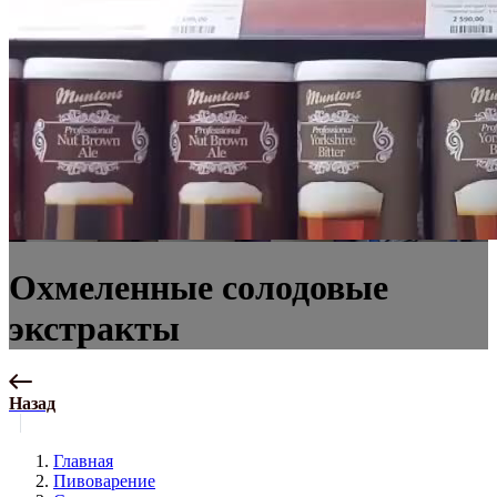
Охмеленные солодовые
экстракты
Назад
Главная
Пивоварение