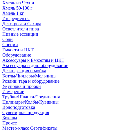
Хмель из Чехии
Хмель 50-100 г
Хмель 1 кг
Ингредиенты
Декстроза и Сахара
Осветлители пива
Пивные эссенции
Соли
Специи
Емкости и ЦКТ
Оборудование
Аксессуары к Емкостям и ЦКТ
Аксессуары и доп. оборудование
Дезинфекция и мойка
Котлы/Чиллеры/Мельницы
Розлив: тара и оборудование
Укупорка и пробки
Измерение
Трубки/Шланги/Соединения
Цилиндры/Колбы/Кувшины
Водоподготовка
Сувенирная продукция
Бокалы
Прочее
Мастер-класс Сертификаты