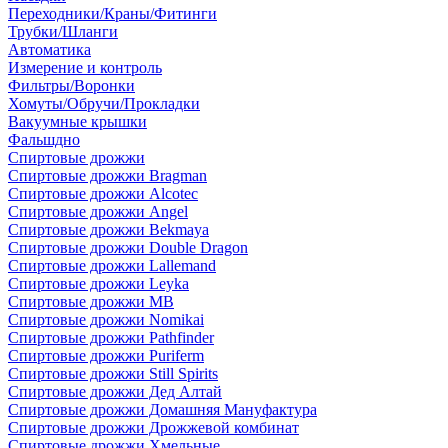
Переходники/Краны/Фитинги
Трубки/Шланги
Автоматика
Измерение и контроль
Фильтры/Воронки
Хомуты/Обручи/Прокладки
Вакуумные крышки
Фальшдно
Спиртовые дрожжи
Спиртовые дрожжи Bragman
Спиртовые дрожжи Alcotec
Спиртовые дрожжи Angel
Спиртовые дрожжи Bekmaya
Спиртовые дрожжи Double Dragon
Спиртовые дрожжи Lallemand
Спиртовые дрожжи Leyka
Спиртовые дрожжи MB
Спиртовые дрожжи Nomikai
Спиртовые дрожжи Pathfinder
Спиртовые дрожжи Puriferm
Спиртовые дрожжи Still Spirits
Спиртовые дрожжи Дед Алтай
Спиртовые дрожжи Домашняя Мануфактура
Спиртовые дрожжи Дрожжевой комбинат
Спиртовые дрожжи Хмельные