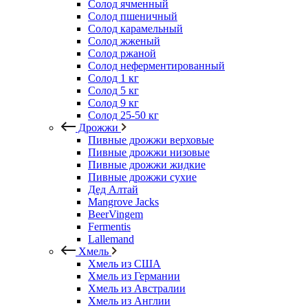
Солод ячменный
Солод пшеничный
Солод карамельный
Солод жженый
Солод ржаной
Солод неферментированный
Солод 1 кг
Солод 5 кг
Солод 9 кг
Солод 25-50 кг
Дрожжи
Пивные дрожжи верховые
Пивные дрожжи низовые
Пивные дрожжи жидкие
Пивные дрожжи сухие
Дед Алтай
Mangrove Jacks
BeerVingem
Fermentis
Lallemand
Хмель
Хмель из США
Хмель из Германии
Хмель из Австралии
Хмель из Англии