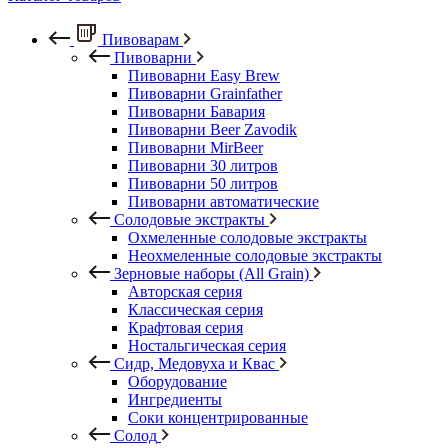
Пивоварам
Пивоварни
Пивоварни Easy Brew
Пивоварни Grainfather
Пивоварни Бавария
Пивоварни Beer Zavodik
Пивоварни MirBeer
Пивоварни 30 литров
Пивоварни 50 литров
Пивоварни автоматические
Солодовые экстракты
Охмеленные солодовые экстракты
Неохмеленные солодовые экстракты
Зерновые наборы (All Grain)
Авторская серия
Классическая серия
Крафтовая серия
Ностальгическая серия
Сидр, Медовуха и Квас
Оборудование
Ингредиенты
Соки концентрированные
Солод