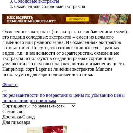
Солодовые экстракты
Охмеленные солодовые экстракты
Охмеленные экстракты (т.е. экстракты с добавлением хмеля) –
это подвид солодовых экстрактов – смеси из цельного
ячменного или ржаного зерна. Из охмеленных экстрактов
готовят пиво. По сути, это готовые пивные сусла разных
видов, т.к., в зависимости от характеристик, охмеленные
экстракты используют в создании разных сортов пива,
улучшении его вкусовых характеристик и изменения цвета.
Например, сорт Lager из линейки экстрактов Muntons
используется для варки одноименного пива.
Фильтр
по релевантности
по возрастанию цены
по убыванию цены
по названию
по новинкам
Сортировать:
Самовывоз
Доставка/Склад
Для пивовара