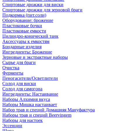
Спиртовые дрожжи для виски
Спиртовые дрожжи для зерновой браги
Подкормка (пит.соли)
Оборудование: брожение
Пластиковые бочки
Пластиковые емкости
Цилиндро-конический танк
Аксессуары к емкостям
Бондарные изделия
Ингредиенты: Брожение
Зерновые и экстрактные наборы
Сырье для браги
Очистка
Ферменты
Пеногасители/Осветлители
Солод для виски
Солод для самогона
Ингредиенты: Настаивание
Наборы Алхимия вкуса
Наборы Мишка настаивает
Набор трав и специй Домашняя Мануфактура
Наборы трав и специй Beervingem
Наборы для настоек
Эссенции
Щепа