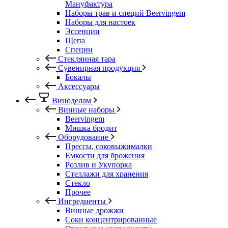
Мануфактура
Наборы трав и специй Beervingem
Наборы для настоек
Эссенции
Щепа
Специи
Стеклянная тара
Сувенирная продукция
Бокалы
Аксессуары
Виноделам
Винные наборы
Beervingem
Мишка бродит
Оборудование
Прессы, соковыжималки
Емкости для брожения
Розлив и Укупорка
Стеллажи для хранения
Стекло
Прочее
Ингредиенты
Винные дрожжи
Соки концентрированные