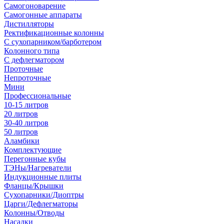
Самогоноварение
Самогонные аппараты
Дистилляторы
Ректификационные колонны
С сухопарником/барботером
Колонного типа
С дефлегматором
Проточные
Непроточные
Мини
Профессиональные
10-15 литров
20 литров
30-40 литров
50 литров
Аламбики
Комплектующие
Перегонные кубы
ТЭНы/Нагреватели
Индукционные плиты
Фланцы/Крышки
Сухопарники/Диоптры
Царги/Дефлегматоры
Колонны/Отводы
Насадки