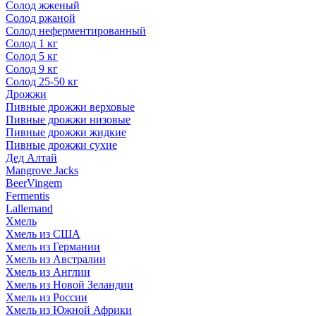
Солод жженый
Солод ржаной
Солод неферментированный
Солод 1 кг
Солод 5 кг
Солод 9 кг
Солод 25-50 кг
Дрожжи
Пивные дрожжи верховые
Пивные дрожжи низовые
Пивные дрожжи жидкие
Пивные дрожжи сухие
Дед Алтай
Mangrove Jacks
BeerVingem
Fermentis
Lallemand
Хмель
Хмель из США
Хмель из Германии
Хмель из Австралии
Хмель из Англии
Хмель из Новой Зеландии
Хмель из России
Хмель из Южной Африки