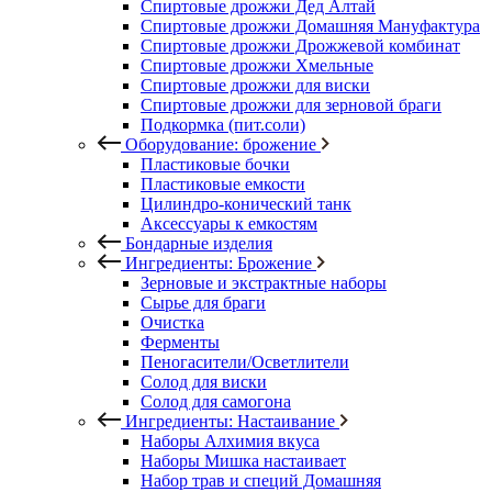
Спиртовые дрожжи Дед Алтай
Спиртовые дрожжи Домашняя Мануфактура
Спиртовые дрожжи Дрожжевой комбинат
Спиртовые дрожжи Хмельные
Спиртовые дрожжи для виски
Спиртовые дрожжи для зерновой браги
Подкормка (пит.соли)
Оборудование: брожение
Пластиковые бочки
Пластиковые емкости
Цилиндро-конический танк
Аксессуары к емкостям
Бондарные изделия
Ингредиенты: Брожение
Зерновые и экстрактные наборы
Сырье для браги
Очистка
Ферменты
Пеногасители/Осветлители
Солод для виски
Солод для самогона
Ингредиенты: Настаивание
Наборы Алхимия вкуса
Наборы Мишка настаивает
Набор трав и специй Домашняя