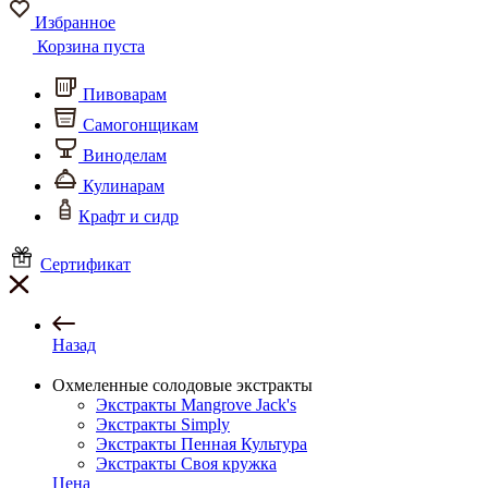
Избранное
Корзина пуста
Пивоварам
Самогонщикам
Виноделам
Кулинарам
Крафт и сидр
Сертификат
Назад
Охмеленные солодовые экстракты
Экстракты Mangrove Jack's
Экстракты Simply
Экстракты Пенная Культура
Экстракты Своя кружка
Цена