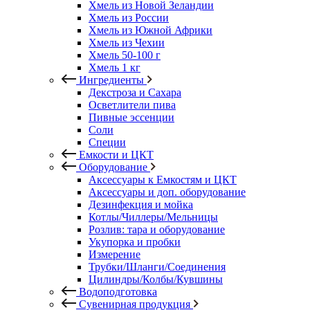
Хмель из Новой Зеландии
Хмель из России
Хмель из Южной Африки
Хмель из Чехии
Хмель 50-100 г
Хмель 1 кг
Ингредиенты
Декстроза и Сахара
Осветлители пива
Пивные эссенции
Соли
Специи
Емкости и ЦКТ
Оборудование
Аксессуары к Емкостям и ЦКТ
Аксессуары и доп. оборудование
Дезинфекция и мойка
Котлы/Чиллеры/Мельницы
Розлив: тара и оборудование
Укупорка и пробки
Измерение
Трубки/Шланги/Соединения
Цилиндры/Колбы/Кувшины
Водоподготовка
Сувенирная продукция