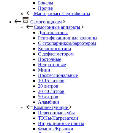
Бокалы
Прочее
Мастер-класс Сертификаты
Самогонщикам
Самогонные аппараты
Дистилляторы
Ректификационные колонны
С сухопарником/барботером
Колонного типа
С дефлегматором
Проточные
Непроточные
Мини
Профессиональные
10-15 литров
20 литров
30-40 литров
50 литров
Аламбики
Комплектующие
Перегонные кубы
ТЭНы/Нагреватели
Индукционные плиты
Фланцы/Крышки