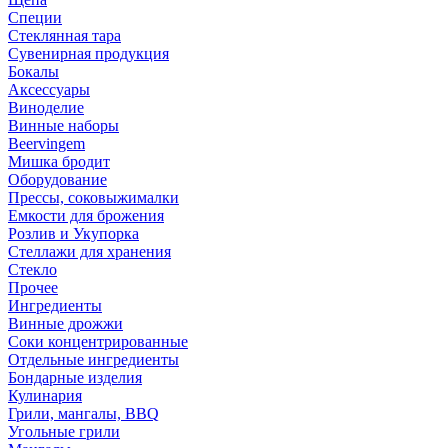
Специи
Стеклянная тара
Сувенирная продукция
Бокалы
Аксессуары
Виноделие
Винные наборы
Beervingem
Мишка бродит
Оборудование
Прессы, соковыжималки
Емкости для брожения
Розлив и Укупорка
Стеллажи для хранения
Стекло
Прочее
Ингредиенты
Винные дрожжи
Соки концентрированные
Отдельные ингредиенты
Бондарные изделия
Кулинария
Грили, мангалы, BBQ
Угольные грили