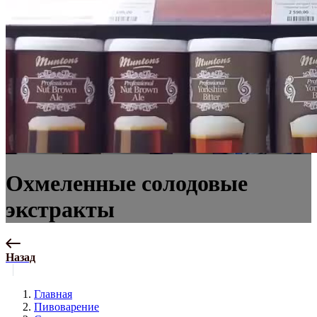
Охмеленные солодовые
экстракты
Назад
Главная
Пивоварение