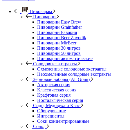
Пивоварам
Пивоварни
Пивоварни Easy Brew
Пивоварни Grainfather
Пивоварни Бавария
Пивоварни Beer Zavodik
Пивоварни MirBeer
Пивоварни 30 литров
Пивоварни 50 литров
Пивоварни автоматические
Солодовые экстракты
Охмеленные солодовые экстракты
Неохмеленные солодовые экстракты
Зерновые наборы (All Grain)
Авторская серия
Классическая серия
Крафтовая серия
Ностальгическая серия
Сидр, Медовуха и Квас
Оборудование
Ингредиенты
Соки концентрированные
Солод