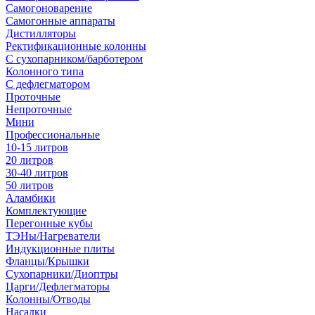
Самогоноварение
Самогонные аппараты
Дистилляторы
Ректификационные колонны
С сухопарником/барботером
Колонного типа
С дефлегматором
Проточные
Непроточные
Мини
Профессиональные
10-15 литров
20 литров
30-40 литров
50 литров
Аламбики
Комплектующие
Перегонные кубы
ТЭНы/Нагреватели
Индукционные плиты
Фланцы/Крышки
Сухопарники/Диоптры
Царги/Дефлегматоры
Колонны/Отводы
Насадки