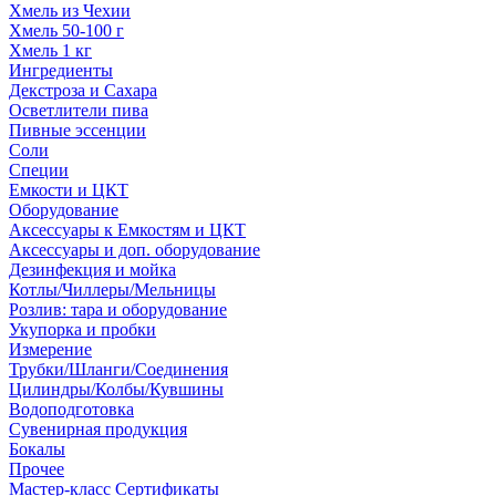
Хмель из Чехии
Хмель 50-100 г
Хмель 1 кг
Ингредиенты
Декстроза и Сахара
Осветлители пива
Пивные эссенции
Соли
Специи
Емкости и ЦКТ
Оборудование
Аксессуары к Емкостям и ЦКТ
Аксессуары и доп. оборудование
Дезинфекция и мойка
Котлы/Чиллеры/Мельницы
Розлив: тара и оборудование
Укупорка и пробки
Измерение
Трубки/Шланги/Соединения
Цилиндры/Колбы/Кувшины
Водоподготовка
Сувенирная продукция
Бокалы
Прочее
Мастер-класс Сертификаты