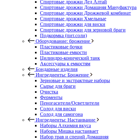
Спиртовые дрожжи Дед Алтай
Спиртовые дрожжи Домашняя Мануфактура
Спиртовые дрожжи Дрожжевой комбинат
Спиртовые дрожжи Хмельные
Спиртовые дрожжи для виски
Спиртовые дрожжи для зерновой браги
Подкормка (пит.соли)
Оборудование: брожение
Пластиковые бочки
Пластиковые емкости
Цилиндро-конический танк
Аксессуары к емкостям
Бондарные изделия
Ингредиенты: Брожение
Зерновые и экстрактные наборы
Сырье для браги
Очистка
Ферменты
Пеногасители/Осветлители
Солод для виски
Солод для самогона
Ингредиенты: Настаивание
Наборы Алхимия вкуса
Наборы Мишка настаивает
Набор трав и специй Домашняя