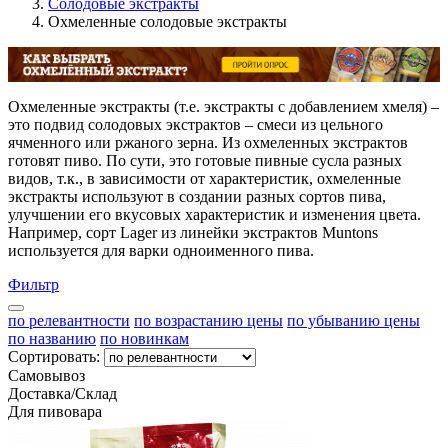
Солодовые экстракты
Охмеленные солодовые экстракты
Охмеленные экстракты (т.е. экстракты с добавлением хмеля) –
это подвид солодовых экстрактов – смеси из цельного
ячменного или ржаного зерна. Из охмеленных экстрактов
готовят пиво. По сути, это готовые пивные сусла разных
видов, т.к., в зависимости от характеристик, охмеленные
экстракты используют в создании разных сортов пива,
улучшении его вкусовых характеристик и изменения цвета.
Например, сорт Lager из линейки экстрактов Muntons
используется для варки одноименного пива.
Фильтр
по релевантности
по возрастанию цены
по убыванию цены
по названию
по новинкам
Сортировать:
Самовывоз
Доставка/Склад
Для пивовара