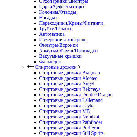
Сухопарники/Диоптры
Царги/Дефлегматоры
Колонны/Отводы
Насадки
Переходники/Краны/Фитинги
Трубки/Шланги
Автоматика
Измерение и контроль
Фильтры/Воронки
Хомуты/Обручи/Прокладки
Вакуумные крышки
Фальшдно
Спиртовые дрожжи
Спиртовые дрожжи Bragman
Спиртовые дрожжи Alcotec
Спиртовые дрожжи Angel
Спиртовые дрожжи Bekmaya
Спиртовые дрожжи Double Dragon
Спиртовые дрожжи Lallemand
Спиртовые дрожжи Leyka
Спиртовые дрожжи MB
Спиртовые дрожжи Nomikai
Спиртовые дрожжи Pathfinder
Спиртовые дрожжи Puriferm
Спиртовые дрожжи Still Spirits