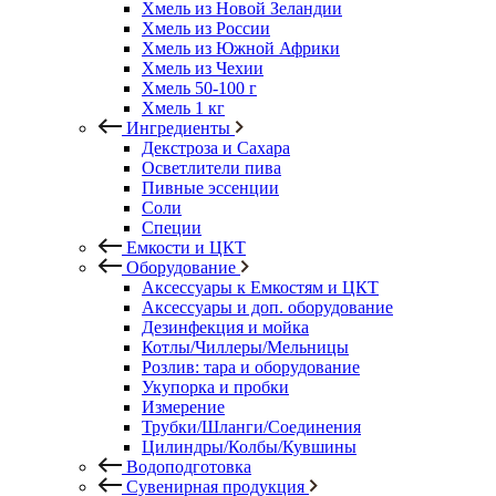
Хмель из Новой Зеландии
Хмель из России
Хмель из Южной Африки
Хмель из Чехии
Хмель 50-100 г
Хмель 1 кг
Ингредиенты
Декстроза и Сахара
Осветлители пива
Пивные эссенции
Соли
Специи
Емкости и ЦКТ
Оборудование
Аксессуары к Емкостям и ЦКТ
Аксессуары и доп. оборудование
Дезинфекция и мойка
Котлы/Чиллеры/Мельницы
Розлив: тара и оборудование
Укупорка и пробки
Измерение
Трубки/Шланги/Соединения
Цилиндры/Колбы/Кувшины
Водоподготовка
Сувенирная продукция