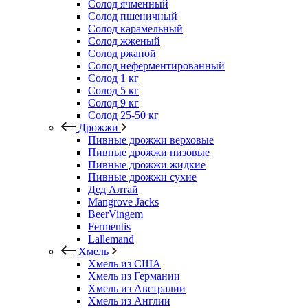
Солод ячменный
Солод пшеничный
Солод карамельный
Солод жженый
Солод ржаной
Солод неферментированный
Солод 1 кг
Солод 5 кг
Солод 9 кг
Солод 25-50 кг
Дрожжи
Пивные дрожжи верховые
Пивные дрожжи низовые
Пивные дрожжи жидкие
Пивные дрожжи сухие
Дед Алтай
Mangrove Jacks
BeerVingem
Fermentis
Lallemand
Хмель
Хмель из США
Хмель из Германии
Хмель из Австралии
Хмель из Англии