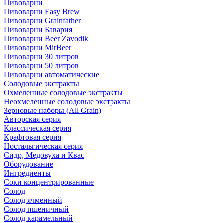
Пивоварни
Пивоварни Easy Brew
Пивоварни Grainfather
Пивоварни Бавария
Пивоварни Beer Zavodik
Пивоварни MirBeer
Пивоварни 30 литров
Пивоварни 50 литров
Пивоварни автоматические
Солодовые экстракты
Охмеленные солодовые экстракты
Неохмеленные солодовые экстракты
Зерновые наборы (All Grain)
Авторская серия
Классическая серия
Крафтовая серия
Ностальгическая серия
Сидр, Медовуха и Квас
Оборудование
Ингредиенты
Соки концентрированные
Солод
Солод ячменный
Солод пшеничный
Солод карамельный