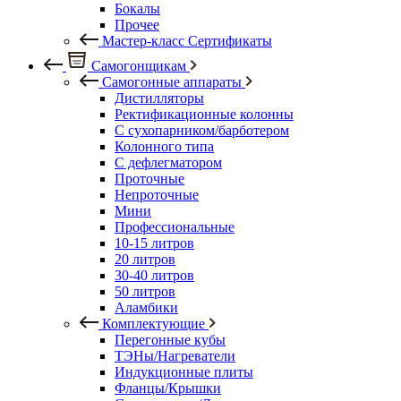
Бокалы
Прочее
Мастер-класс Сертификаты
Самогонщикам
Самогонные аппараты
Дистилляторы
Ректификационные колонны
С сухопарником/барботером
Колонного типа
С дефлегматором
Проточные
Непроточные
Мини
Профессиональные
10-15 литров
20 литров
30-40 литров
50 литров
Аламбики
Комплектующие
Перегонные кубы
ТЭНы/Нагреватели
Индукционные плиты
Фланцы/Крышки