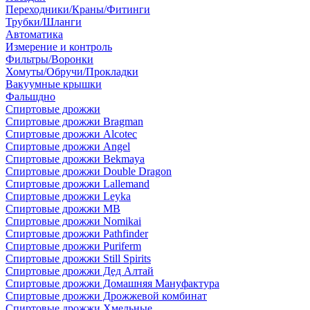
Переходники/Краны/Фитинги
Трубки/Шланги
Автоматика
Измерение и контроль
Фильтры/Воронки
Хомуты/Обручи/Прокладки
Вакуумные крышки
Фальшдно
Спиртовые дрожжи
Спиртовые дрожжи Bragman
Спиртовые дрожжи Alcotec
Спиртовые дрожжи Angel
Спиртовые дрожжи Bekmaya
Спиртовые дрожжи Double Dragon
Спиртовые дрожжи Lallemand
Спиртовые дрожжи Leyka
Спиртовые дрожжи MB
Спиртовые дрожжи Nomikai
Спиртовые дрожжи Pathfinder
Спиртовые дрожжи Puriferm
Спиртовые дрожжи Still Spirits
Спиртовые дрожжи Дед Алтай
Спиртовые дрожжи Домашняя Мануфактура
Спиртовые дрожжи Дрожжевой комбинат
Спиртовые дрожжи Хмельные