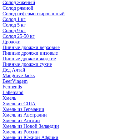
Солод жженый
Солод ржаной
Солод неферментированный
Солод 1 кг
Солод 5 кг
Солод 9 кг
Солод 25-50 кг
Дрожжи
Пивные дрожжи верховые
Пивные дрожжи низовые
Пивные дрожжи жидкие
Пивные дрожжи сухие
Дед Алтай
Mangrove Jacks
BeerVingem
Fermentis
Lallemand
Хмель
Хмель из США
Хмель из Германии
Хмель из Австралии
Хмель из Англии
Хмель из Новой Зеландии
Хмель из России
Хмель из Южной Африки