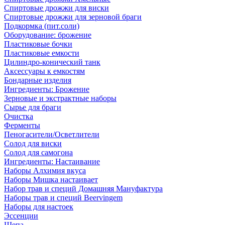
Спиртовые дрожжи для виски
Спиртовые дрожжи для зерновой браги
Подкормка (пит.соли)
Оборудование: брожение
Пластиковые бочки
Пластиковые емкости
Цилиндро-конический танк
Аксессуары к емкостям
Бондарные изделия
Ингредиенты: Брожение
Зерновые и экстрактные наборы
Сырье для браги
Очистка
Ферменты
Пеногасители/Осветлители
Солод для виски
Солод для самогона
Ингредиенты: Настаивание
Наборы Алхимия вкуса
Наборы Мишка настаивает
Набор трав и специй Домашняя Мануфактура
Наборы трав и специй Beervingem
Наборы для настоек
Эссенции
Щепа