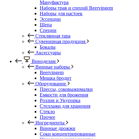
Мануфактура
Наборы трав и специй Beervingem
Наборы для настоек
Эссенции
Щепа
Специи
Стеклянная тара
Сувенирная продукция
Бокалы
Аксессуары
Виноделам
Винные наборы
Beervingem
Мишка бродит
Оборудование
Прессы, соковыжималки
Емкости для брожения
Розлив и Укупорка
Стеллажи для хранения
Стекло
Прочее
Ингредиенты
Винные дрожжи
Соки концентрированные