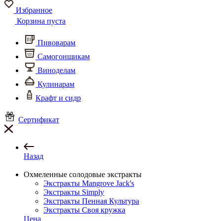
Избранное
Корзина пуста
Пивоварам
Самогонщикам
Виноделам
Кулинарам
Крафт и сидр
Сертификат
Назад
Охмеленные солодовые экстракты
Экстракты Mangrove Jack's
Экстракты Simply
Экстракты Пенная Культура
Экстракты Своя кружка
Цена