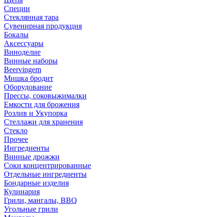
Специи
Стеклянная тара
Сувенирная продукция
Бокалы
Аксессуары
Виноделие
Винные наборы
Beervingem
Мишка бродит
Оборудование
Прессы, соковыжималки
Емкости для брожения
Розлив и Укупорка
Стеллажи для хранения
Стекло
Прочее
Ингредиенты
Винные дрожжи
Соки концентрированные
Отдельные ингредиенты
Бондарные изделия
Кулинария
Грили, мангалы, BBQ
Угольные грили