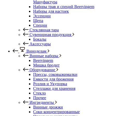
Мануфактура
Наборы трав и специй Beervingem
Наборы для настоек
Эссенции
Щепа
Специи
Стеклянная тара
Сувенирная продукция
Бокалы
Аксессуары
Виноделам
Винные наборы
Beervingem
Мишка бродит
Оборудование
Прессы, соковыжималки
Емкости для брожения
Розлив и Укупорка
Стеллажи для хранения
Стекло
Прочее
Ингредиенты
Винные дрожжи
Соки концентрированные