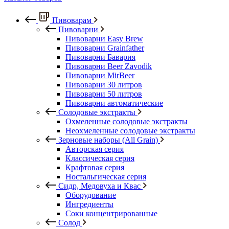
Пивоварам
Пивоварни
Пивоварни Easy Brew
Пивоварни Grainfather
Пивоварни Бавария
Пивоварни Beer Zavodik
Пивоварни MirBeer
Пивоварни 30 литров
Пивоварни 50 литров
Пивоварни автоматические
Солодовые экстракты
Охмеленные солодовые экстракты
Неохмеленные солодовые экстракты
Зерновые наборы (All Grain)
Авторская серия
Классическая серия
Крафтовая серия
Ностальгическая серия
Сидр, Медовуха и Квас
Оборудование
Ингредиенты
Соки концентрированные
Солод