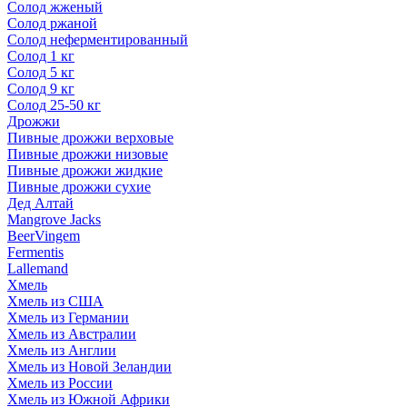
Солод жженый
Солод ржаной
Солод неферментированный
Солод 1 кг
Солод 5 кг
Солод 9 кг
Солод 25-50 кг
Дрожжи
Пивные дрожжи верховые
Пивные дрожжи низовые
Пивные дрожжи жидкие
Пивные дрожжи сухие
Дед Алтай
Mangrove Jacks
BeerVingem
Fermentis
Lallemand
Хмель
Хмель из США
Хмель из Германии
Хмель из Австралии
Хмель из Англии
Хмель из Новой Зеландии
Хмель из России
Хмель из Южной Африки