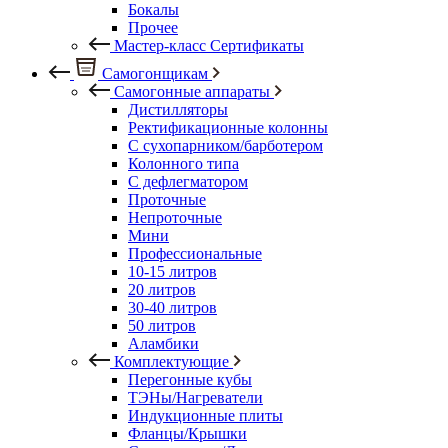
Бокалы
Прочее
Мастер-класс Сертификаты
Самогонщикам
Самогонные аппараты
Дистилляторы
Ректификационные колонны
С сухопарником/барботером
Колонного типа
С дефлегматором
Проточные
Непроточные
Мини
Профессиональные
10-15 литров
20 литров
30-40 литров
50 литров
Аламбики
Комплектующие
Перегонные кубы
ТЭНы/Нагреватели
Индукционные плиты
Фланцы/Крышки