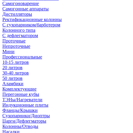
Самогоноварение
Самогонные аппараты
Дистилляторы
Ректификационные колонны
С сухопарником/барботером
Колонного типа
С дефлегматором
Проточные
Непроточные
Мини
Профессиональные
10-15 литров
20 литров
30-40 литров
50 литров
Аламбики
Комплектующие
Перегонные кубы
ТЭНы/Нагреватели
Индукционные плиты
Фланцы/Крышки
Сухопарники/Диоптры
Царги/Дефлегматоры
Колонны/Отводы
Насадки