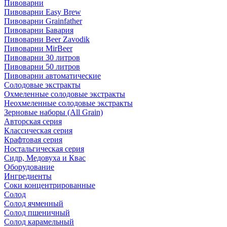
Пивоварни
Пивоварни Easy Brew
Пивоварни Grainfather
Пивоварни Бавария
Пивоварни Beer Zavodik
Пивоварни MirBeer
Пивоварни 30 литров
Пивоварни 50 литров
Пивоварни автоматические
Солодовые экстракты
Охмеленные солодовые экстракты
Неохмеленные солодовые экстракты
Зерновые наборы (All Grain)
Авторская серия
Классическая серия
Крафтовая серия
Ностальгическая серия
Сидр, Медовуха и Квас
Оборудование
Ингредиенты
Соки концентрированные
Солод
Солод ячменный
Солод пшеничный
Солод карамельный