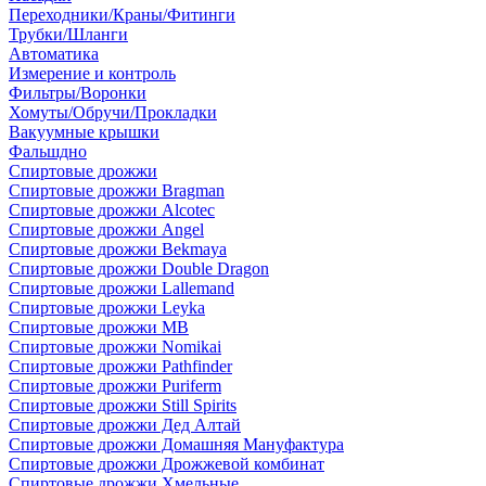
Переходники/Краны/Фитинги
Трубки/Шланги
Автоматика
Измерение и контроль
Фильтры/Воронки
Хомуты/Обручи/Прокладки
Вакуумные крышки
Фальшдно
Спиртовые дрожжи
Спиртовые дрожжи Bragman
Спиртовые дрожжи Alcotec
Спиртовые дрожжи Angel
Спиртовые дрожжи Bekmaya
Спиртовые дрожжи Double Dragon
Спиртовые дрожжи Lallemand
Спиртовые дрожжи Leyka
Спиртовые дрожжи MB
Спиртовые дрожжи Nomikai
Спиртовые дрожжи Pathfinder
Спиртовые дрожжи Puriferm
Спиртовые дрожжи Still Spirits
Спиртовые дрожжи Дед Алтай
Спиртовые дрожжи Домашняя Мануфактура
Спиртовые дрожжи Дрожжевой комбинат
Спиртовые дрожжи Хмельные