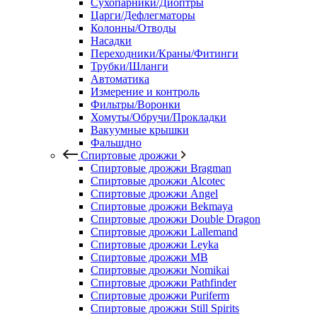
Сухопарники/Диоптры
Царги/Дефлегматоры
Колонны/Отводы
Насадки
Переходники/Краны/Фитинги
Трубки/Шланги
Автоматика
Измерение и контроль
Фильтры/Воронки
Хомуты/Обручи/Прокладки
Вакуумные крышки
Фальшдно
Спиртовые дрожжи
Спиртовые дрожжи Bragman
Спиртовые дрожжи Alcotec
Спиртовые дрожжи Angel
Спиртовые дрожжи Bekmaya
Спиртовые дрожжи Double Dragon
Спиртовые дрожжи Lallemand
Спиртовые дрожжи Leyka
Спиртовые дрожжи MB
Спиртовые дрожжи Nomikai
Спиртовые дрожжи Pathfinder
Спиртовые дрожжи Puriferm
Спиртовые дрожжи Still Spirits