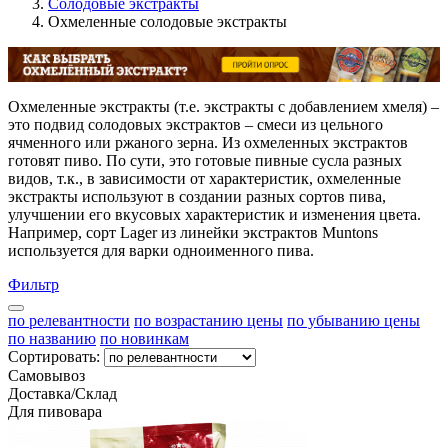
Солодовые экстракты
Охмеленные солодовые экстракты
Охмеленные экстракты (т.е. экстракты с добавлением хмеля) –
это подвид солодовых экстрактов – смеси из цельного
ячменного или ржаного зерна. Из охмеленных экстрактов
готовят пиво. По сути, это готовые пивные сусла разных
видов, т.к., в зависимости от характеристик, охмеленные
экстракты используют в создании разных сортов пива,
улучшении его вкусовых характеристик и изменения цвета.
Например, сорт Lager из линейки экстрактов Muntons
используется для варки одноименного пива.
Фильтр
по релевантности
по возрастанию цены
по убыванию цены
по названию
по новинкам
Сортировать:
Самовывоз
Доставка/Склад
Для пивовара