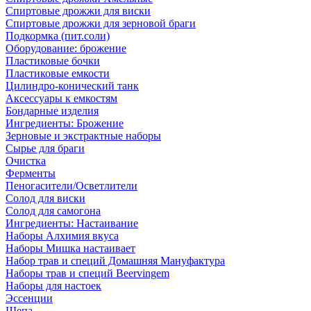
Спиртовые дрожжи для виски
Спиртовые дрожжи для зерновой браги
Подкормка (пит.соли)
Оборудование: брожение
Пластиковые бочки
Пластиковые емкости
Цилиндро-конический танк
Аксессуары к емкостям
Бондарные изделия
Ингредиенты: Брожение
Зерновые и экстрактные наборы
Сырье для браги
Очистка
Ферменты
Пеногасители/Осветлители
Солод для виски
Солод для самогона
Ингредиенты: Настаивание
Наборы Алхимия вкуса
Наборы Мишка настаивает
Набор трав и специй Домашняя Мануфактура
Наборы трав и специй Beervingem
Наборы для настоек
Эссенции
Щепа