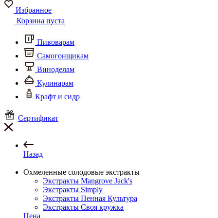
Избранное
Корзина пуста
Пивоварам
Самогонщикам
Виноделам
Кулинарам
Крафт и сидр
Сертификат
Назад
Охмеленные солодовые экстракты
Экстракты Mangrove Jack's
Экстракты Simply
Экстракты Пенная Культура
Экстракты Своя кружка
Цена