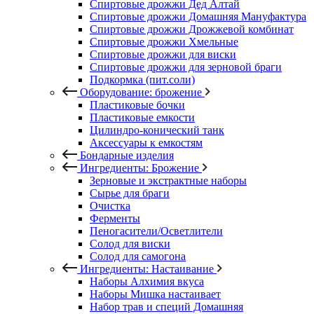
Спиртовые дрожжи Дед Алтай
Спиртовые дрожжи Домашняя Мануфактура
Спиртовые дрожжи Дрожжевой комбинат
Спиртовые дрожжи Хмельные
Спиртовые дрожжи для виски
Спиртовые дрожжи для зерновой браги
Подкормка (пит.соли)
Оборудование: брожение
Пластиковые бочки
Пластиковые емкости
Цилиндро-конический танк
Аксессуары к емкостям
Бондарные изделия
Ингредиенты: Брожение
Зерновые и экстрактные наборы
Сырье для браги
Очистка
Ферменты
Пеногасители/Осветлители
Солод для виски
Солод для самогона
Ингредиенты: Настаивание
Наборы Алхимия вкуса
Наборы Мишка настаивает
Набор трав и специй Домашняя