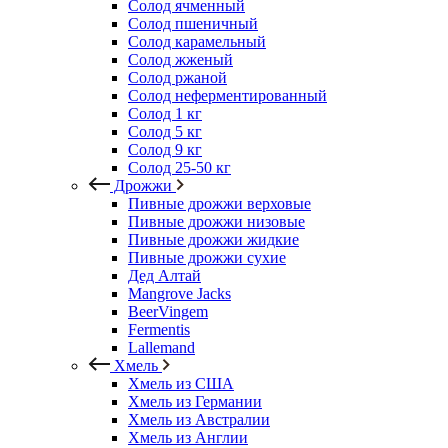
Солод ячменный
Солод пшеничный
Солод карамельный
Солод жженый
Солод ржаной
Солод неферментированный
Солод 1 кг
Солод 5 кг
Солод 9 кг
Солод 25-50 кг
Дрожжи
Пивные дрожжи верховые
Пивные дрожжи низовые
Пивные дрожжи жидкие
Пивные дрожжи сухие
Дед Алтай
Mangrove Jacks
BeerVingem
Fermentis
Lallemand
Хмель
Хмель из США
Хмель из Германии
Хмель из Австралии
Хмель из Англии