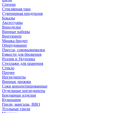
Специи
Стеклянная тара
Сувенирная продукция
Бокалы
Аксессуары
Виноделие
Винные наборы
Beervingem
Мишка бродит
Оборудование
Прессы, соковыжималки
Емкости для брожения
Розлив и Укупорка
Стеллажи для хранения
Стекло
Прочее
Ингредиенты
Винные дрожжи
Соки концентрированные
Отдельные ингредиенты
Бондарные изделия
Кулинария
Грили, мангалы, BBQ
Угольные грили