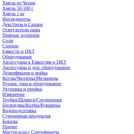
Хмель из Чехии
Хмель 50-100 г
Хмель 1 кг
Ингредиенты
Декстроза и Сахара
Осветлители пива
Пивные эссенции
Соли
Специи
Емкости и ЦКТ
Оборудование
Аксессуары к Емкостям и ЦКТ
Аксессуары и доп. оборудование
Дезинфекция и мойка
Котлы/Чиллеры/Мельницы
Розлив: тара и оборудование
Укупорка и пробки
Измерение
Трубки/Шланги/Соединения
Цилиндры/Колбы/Кувшины
Водоподготовка
Сувенирная продукция
Бокалы
Прочее
Мастер-класс Сертификаты