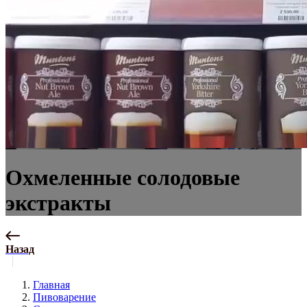
Охмеленные солодовые
экстракты
Назад
Главная
Пивоварение