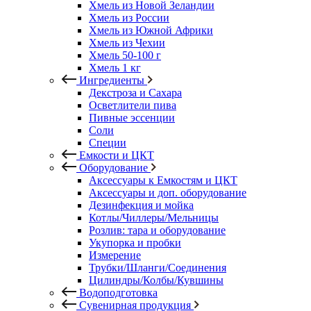
Хмель из Новой Зеландии
Хмель из России
Хмель из Южной Африки
Хмель из Чехии
Хмель 50-100 г
Хмель 1 кг
Ингредиенты
Декстроза и Сахара
Осветлители пива
Пивные эссенции
Соли
Специи
Емкости и ЦКТ
Оборудование
Аксессуары к Емкостям и ЦКТ
Аксессуары и доп. оборудование
Дезинфекция и мойка
Котлы/Чиллеры/Мельницы
Розлив: тара и оборудование
Укупорка и пробки
Измерение
Трубки/Шланги/Соединения
Цилиндры/Колбы/Кувшины
Водоподготовка
Сувенирная продукция