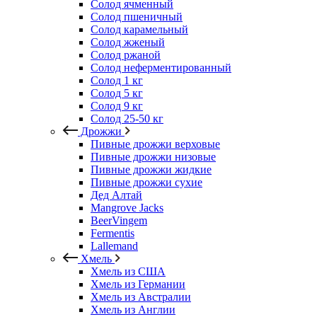
Солод ячменный
Солод пшеничный
Солод карамельный
Солод жженый
Солод ржаной
Солод неферментированный
Солод 1 кг
Солод 5 кг
Солод 9 кг
Солод 25-50 кг
Дрожжи
Пивные дрожжи верховые
Пивные дрожжи низовые
Пивные дрожжи жидкие
Пивные дрожжи сухие
Дед Алтай
Mangrove Jacks
BeerVingem
Fermentis
Lallemand
Хмель
Хмель из США
Хмель из Германии
Хмель из Австралии
Хмель из Англии