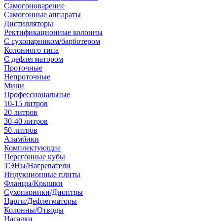
Самогоноварение
Самогонные аппараты
Дистилляторы
Ректификационные колонны
С сухопарником/барботером
Колонного типа
С дефлегматором
Проточные
Непроточные
Мини
Профессиональные
10-15 литров
20 литров
30-40 литров
50 литров
Аламбики
Комплектующие
Перегонные кубы
ТЭНы/Нагреватели
Индукционные плиты
Фланцы/Крышки
Сухопарники/Диоптры
Царги/Дефлегматоры
Колонны/Отводы
Насадки