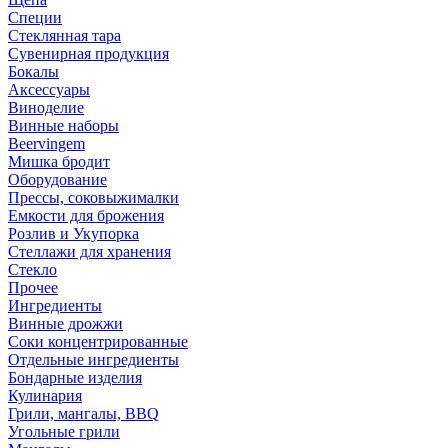
Специи
Стеклянная тара
Сувенирная продукция
Бокалы
Аксессуары
Виноделие
Винные наборы
Beervingem
Мишка бродит
Оборудование
Прессы, соковыжималки
Емкости для брожения
Розлив и Укупорка
Стеллажи для хранения
Стекло
Прочее
Ингредиенты
Винные дрожжи
Соки концентрированные
Отдельные ингредиенты
Бондарные изделия
Кулинария
Грили, мангалы, BBQ
Угольные грили