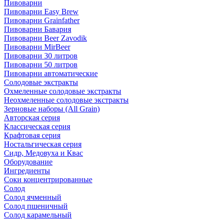
Пивоварни
Пивоварни Easy Brew
Пивоварни Grainfather
Пивоварни Бавария
Пивоварни Beer Zavodik
Пивоварни MirBeer
Пивоварни 30 литров
Пивоварни 50 литров
Пивоварни автоматические
Солодовые экстракты
Охмеленные солодовые экстракты
Неохмеленные солодовые экстракты
Зерновые наборы (All Grain)
Авторская серия
Классическая серия
Крафтовая серия
Ностальгическая серия
Сидр, Медовуха и Квас
Оборудование
Ингредиенты
Соки концентрированные
Солод
Солод ячменный
Солод пшеничный
Солод карамельный