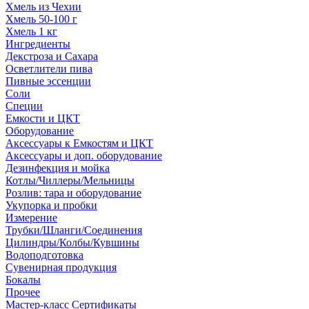
Хмель из Чехии
Хмель 50-100 г
Хмель 1 кг
Ингредиенты
Декстроза и Сахара
Осветлители пива
Пивные эссенции
Соли
Специи
Емкости и ЦКТ
Оборудование
Аксессуары к Емкостям и ЦКТ
Аксессуары и доп. оборудование
Дезинфекция и мойка
Котлы/Чиллеры/Мельницы
Розлив: тара и оборудование
Укупорка и пробки
Измерение
Трубки/Шланги/Соединения
Цилиндры/Колбы/Кувшины
Водоподготовка
Сувенирная продукция
Бокалы
Прочее
Мастер-класс Сертификаты