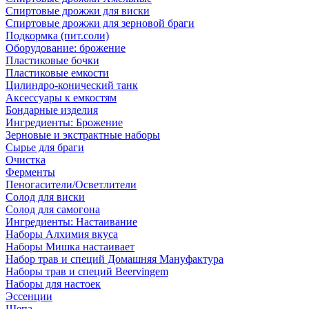
Спиртовые дрожжи для виски
Спиртовые дрожжи для зерновой браги
Подкормка (пит.соли)
Оборудование: брожение
Пластиковые бочки
Пластиковые емкости
Цилиндро-конический танк
Аксессуары к емкостям
Бондарные изделия
Ингредиенты: Брожение
Зерновые и экстрактные наборы
Сырье для браги
Очистка
Ферменты
Пеногасители/Осветлители
Солод для виски
Солод для самогона
Ингредиенты: Настаивание
Наборы Алхимия вкуса
Наборы Мишка настаивает
Набор трав и специй Домашняя Мануфактура
Наборы трав и специй Beervingem
Наборы для настоек
Эссенции
Щепа