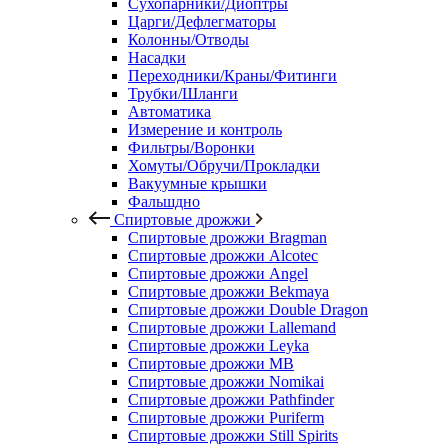
Сухопарники/Диоптры
Царги/Дефлегматоры
Колонны/Отводы
Насадки
Переходники/Краны/Фитинги
Трубки/Шланги
Автоматика
Измерение и контроль
Фильтры/Воронки
Хомуты/Обручи/Прокладки
Вакуумные крышки
Фальшдно
Спиртовые дрожжи
Спиртовые дрожжи Bragman
Спиртовые дрожжи Alcotec
Спиртовые дрожжи Angel
Спиртовые дрожжи Bekmaya
Спиртовые дрожжи Double Dragon
Спиртовые дрожжи Lallemand
Спиртовые дрожжи Leyka
Спиртовые дрожжи MB
Спиртовые дрожжи Nomikai
Спиртовые дрожжи Pathfinder
Спиртовые дрожжи Puriferm
Спиртовые дрожжи Still Spirits