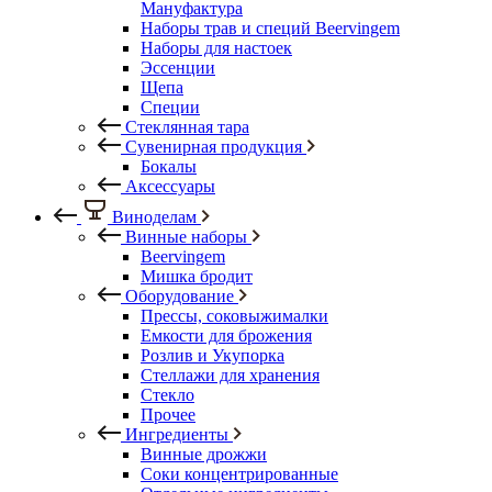
Мануфактура
Наборы трав и специй Beervingem
Наборы для настоек
Эссенции
Щепа
Специи
Стеклянная тара
Сувенирная продукция
Бокалы
Аксессуары
Виноделам
Винные наборы
Beervingem
Мишка бродит
Оборудование
Прессы, соковыжималки
Емкости для брожения
Розлив и Укупорка
Стеллажи для хранения
Стекло
Прочее
Ингредиенты
Винные дрожжи
Соки концентрированные