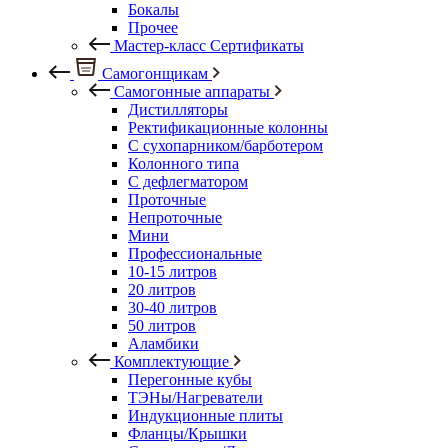
Бокалы
Прочее
Мастер-класс Сертификаты
Самогонщикам
Самогонные аппараты
Дистилляторы
Ректификационные колонны
С сухопарником/барботером
Колонного типа
С дефлегматором
Проточные
Непроточные
Мини
Профессиональные
10-15 литров
20 литров
30-40 литров
50 литров
Аламбики
Комплектующие
Перегонные кубы
ТЭНы/Нагреватели
Индукционные плиты
Фланцы/Крышки