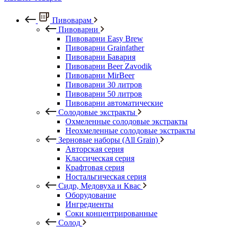
Пивоварам
Пивоварни
Пивоварни Easy Brew
Пивоварни Grainfather
Пивоварни Бавария
Пивоварни Beer Zavodik
Пивоварни MirBeer
Пивоварни 30 литров
Пивоварни 50 литров
Пивоварни автоматические
Солодовые экстракты
Охмеленные солодовые экстракты
Неохмеленные солодовые экстракты
Зерновые наборы (All Grain)
Авторская серия
Классическая серия
Крафтовая серия
Ностальгическая серия
Сидр, Медовуха и Квас
Оборудование
Ингредиенты
Соки концентрированные
Солод