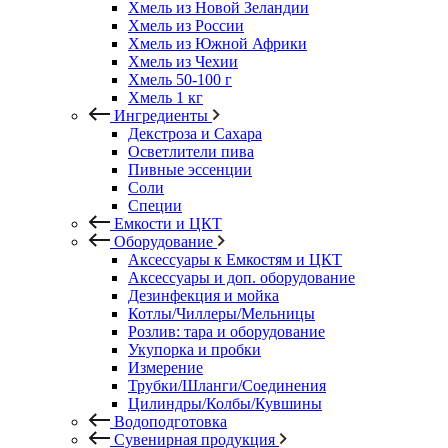
Хмель из Новой Зеландии
Хмель из России
Хмель из Южной Африки
Хмель из Чехии
Хмель 50-100 г
Хмель 1 кг
Ингредиенты
Декстроза и Сахара
Осветлители пива
Пивные эссенции
Соли
Специи
Емкости и ЦКТ
Оборудование
Аксессуары к Емкостям и ЦКТ
Аксессуары и доп. оборудование
Дезинфекция и мойка
Котлы/Чиллеры/Мельницы
Розлив: тара и оборудование
Укупорка и пробки
Измерение
Трубки/Шланги/Соединения
Цилиндры/Колбы/Кувшины
Водоподготовка
Сувенирная продукция