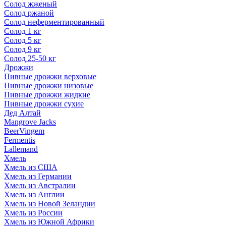
Солод жженый
Солод ржаной
Солод неферментированный
Солод 1 кг
Солод 5 кг
Солод 9 кг
Солод 25-50 кг
Дрожжи
Пивные дрожжи верховые
Пивные дрожжи низовые
Пивные дрожжи жидкие
Пивные дрожжи сухие
Дед Алтай
Mangrove Jacks
BeerVingem
Fermentis
Lallemand
Хмель
Хмель из США
Хмель из Германии
Хмель из Австралии
Хмель из Англии
Хмель из Новой Зеландии
Хмель из России
Хмель из Южной Африки