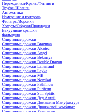
Переходники/Краны/Фитинги
Трубки/Шланги
Автоматика
Измерение и контроль
Фильтры/Воронки
Хомуты/Обручи/Прокладки
Вакуумные крышки
Фальшдно
Спиртовые дрожжи
Спиртовые дрожжи Bragman
Спиртовые дрожжи Alcotec
Спиртовые дрожжи Angel
Спиртовые дрожжи Bekmaya
Спиртовые дрожжи Double Dragon
Спиртовые дрожжи Lallemand
Спиртовые дрожжи Leyka
Спиртовые дрожжи MB
Спиртовые дрожжи Nomikai
Спиртовые дрожжи Pathfinder
Спиртовые дрожжи Puriferm
Спиртовые дрожжи Still Spirits
Спиртовые дрожжи Дед Алтай
Спиртовые дрожжи Домашняя Мануфактура
Спиртовые дрожжи Дрожжевой комбинат
Спиртовые дрожжи Хмельные