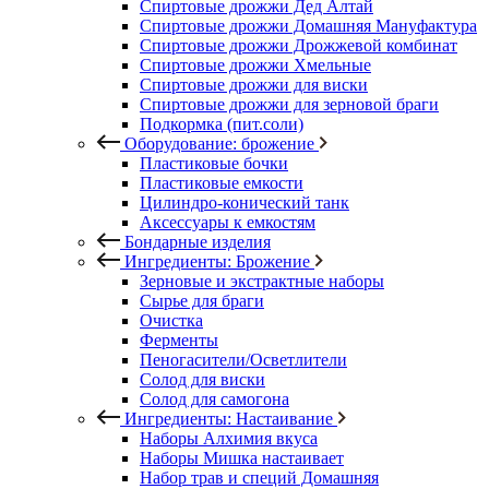
Спиртовые дрожжи Дед Алтай
Спиртовые дрожжи Домашняя Мануфактура
Спиртовые дрожжи Дрожжевой комбинат
Спиртовые дрожжи Хмельные
Спиртовые дрожжи для виски
Спиртовые дрожжи для зерновой браги
Подкормка (пит.соли)
Оборудование: брожение
Пластиковые бочки
Пластиковые емкости
Цилиндро-конический танк
Аксессуары к емкостям
Бондарные изделия
Ингредиенты: Брожение
Зерновые и экстрактные наборы
Сырье для браги
Очистка
Ферменты
Пеногасители/Осветлители
Солод для виски
Солод для самогона
Ингредиенты: Настаивание
Наборы Алхимия вкуса
Наборы Мишка настаивает
Набор трав и специй Домашняя